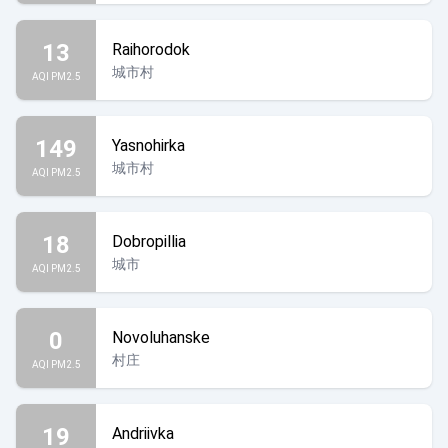
13
Raihorodok
城市村
AQI PM2.5
149
Yasnohirka
城市村
AQI PM2.5
18
Dobropillia
城市
AQI PM2.5
0
Novoluhanske
村庄
AQI PM2.5
19
Andriivka