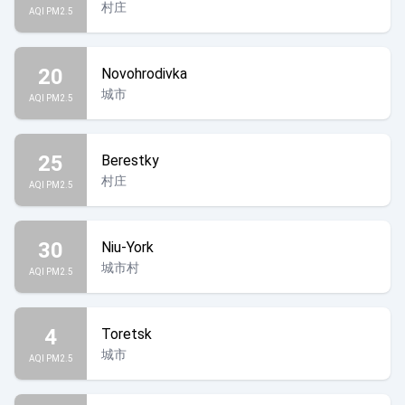
村庄
AQI PM2.5
20
Novohrodivka
城市
AQI PM2.5
25
Berestky
村庄
AQI PM2.5
30
Niu-York
城市村
AQI PM2.5
4
Toretsk
城市
AQI PM2.5