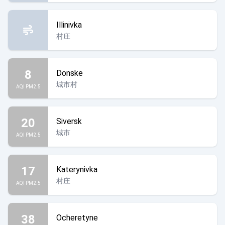
Illinivka
村庄
8
Donske
城市村
AQI PM2.5
20
Siversk
城市
AQI PM2.5
17
Katerynivka
村庄
AQI PM2.5
38
Ocheretyne