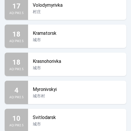
17
Volodymyrivka
村庄
AQI PM2.5
18
Kramatorsk
城市
AQI PM2.5
18
Krasnohorivka
城市
AQI PM2.5
4
Myronivskyi
城市村
AQI PM2.5
10
Svitlodarsk
城市
AQI PM2.5