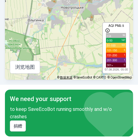
AQI PM2.5
94
с/д
147
0-50
101
51-100
5
101-150
1
151-200
1
201-300
0
301+
浏览地图
07.08.2026, 05:00
©
数据来源
© SaveEcoBot
© CARTO
© OpenStreetMap
We need your support
to keep SaveEcoBot running smoothly and w/o
crashes
捐赠