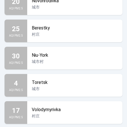
20
Novohrodivka
城市
AQI PM2.5
25
Berestky
村庄
AQI PM2.5
30
Niu-York
城市村
AQI PM2.5
4
Toretsk
城市
AQI PM2.5
17
Volodymyrivka
村庄
AQI PM2.5