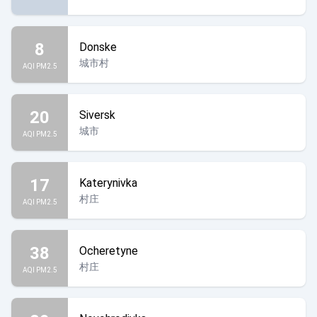
8
Donske
城市村
AQI PM2.5
20
Siversk
城市
AQI PM2.5
17
Katerynivka
村庄
AQI PM2.5
38
Ocheretyne
村庄
AQI PM2.5