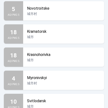
5
Novotroitske
城市村
AQI PM2.5
18
Kramatorsk
城市
AQI PM2.5
18
Krasnohorivka
城市
AQI PM2.5
4
Myronivskyi
城市村
AQI PM2.5
10
Svitlodarsk
城市
AQI PM2.5