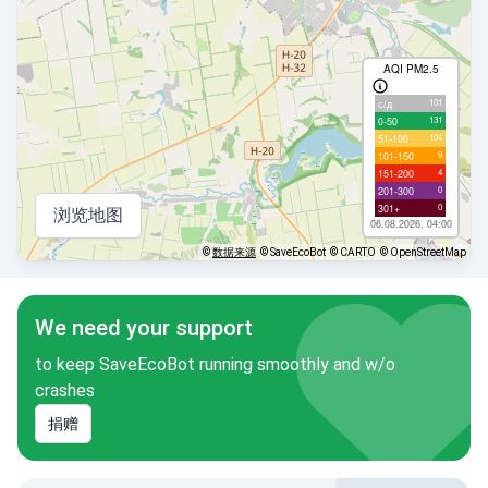
AQI PM2.5
101
с/д
131
0-50
104
51-100
9
101-150
4
151-200
0
201-300
0
301+
浏览地图
06.08.2026, 04:00
©
数据来源
© SaveEcoBot
© CARTO
© OpenStreetMap
We need your support
to keep SaveEcoBot running smoothly and w/o
crashes
捐赠