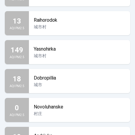
13
Raihorodok
城市村
AQI PM2.5
149
Yasnohirka
城市村
AQI PM2.5
18
Dobropillia
城市
AQI PM2.5
0
Novoluhanske
村庄
AQI PM2.5