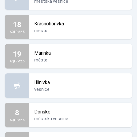
městská vesnice
18
Krasnohorivka
město
AQI PM2.5
19
Marinka
město
AQI PM2.5
Illinivka
vesnice
8
Donske
městská vesnice
AQI PM2.5