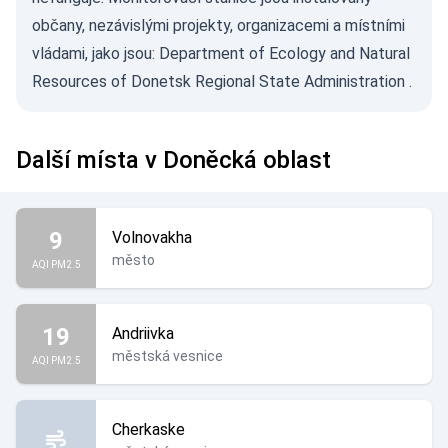
občany, nezávislými projekty, organizacemi a místními
vládami, jako jsou:
Department of Ecology and Natural
Resources of Donetsk Regional State Administration
.
Další místa v Doněcká oblast
9
Volnovakha
město
AQI PM2.5
19
Andriivka
městská vesnice
AQI PM2.5
Cherkaske