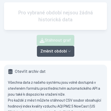
Pro vybrané období nejsou žádná
historická data
Stáhnout graf
Změnit období
Otevřít archiv dat
Všechna data z našeho systému jsou volně dostupná v
otevřeném formátu prostřednictvím
automatického API
a
jsou také k dispozici ke stažení níže.
Pro každé z měst můžete stáhnout CSV soubor obsahující
hodinový index kvality vzduchu AQI PM2.5 NowCast (US