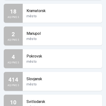
18
Kramatorsk
město
AQI PM2.5
2
Mariupol
město
AQI PM2.5
4
Pokrovsk
město
AQI PM2.5
414
Slovjansk
město
AQI PM2.5
10
Svitlodarsk