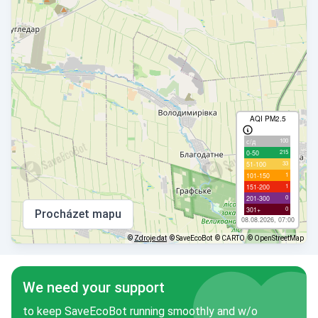
AQI PM2.5
100
с/д
215
0-50
33
51-100
1
101-150
1
151-200
0
201-300
0
301+
Procházet mapu
08.08.2026, 07:00
©
Zdroje dat
© SaveEcoBot
© CARTO
© OpenStreetMap
We need your support
to keep SaveEcoBot running smoothly and w/o