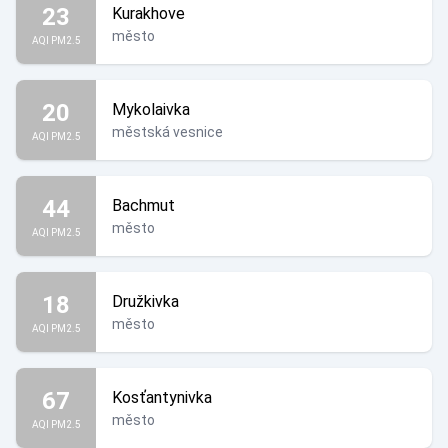
23
Kurakhove
město
AQI PM2.5
20
Mykolaivka
městská vesnice
AQI PM2.5
44
Bachmut
město
AQI PM2.5
18
Družkivka
město
AQI PM2.5
67
Kosťantynivka
město
AQI PM2.5