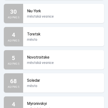
30
Niu-York
městská vesnice
AQI PM2.5
4
Toretsk
město
AQI PM2.5
5
Novotroitske
městská vesnice
AQI PM2.5
68
Soledar
město
AQI PM2.5
4
Myronivskyi