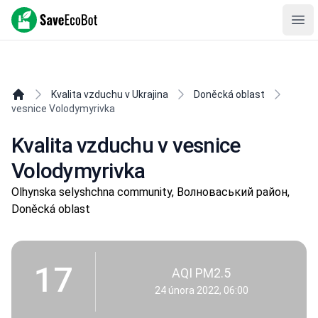
SaveEcoBot
Ope
Kvalita vzduchu v Ukrajina
Doněcká oblast
vesnice Volodymyrivka
Kvalita vzduchu v vesnice
Volodymyrivka
Olhynska selyshchna community, Волноваський район,
Doněcká oblast
17
AQI PM2.5
24 února 2022, 06:00