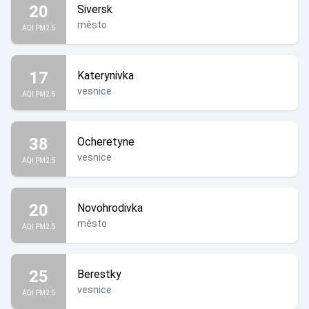
20
Siversk
město
AQI PM2.5
17
Katerynivka
vesnice
AQI PM2.5
38
Ocheretyne
vesnice
AQI PM2.5
20
Novohrodivka
město
AQI PM2.5
25
Berestky
vesnice
AQI PM2.5