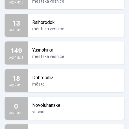
městská vesnice
AQI PM2.5
13
Raihorodok
městská vesnice
AQI PM2.5
149
Yasnohirka
městská vesnice
AQI PM2.5
18
Dobropillia
město
AQI PM2.5
0
Novoluhanske
vesnice
AQI PM2.5