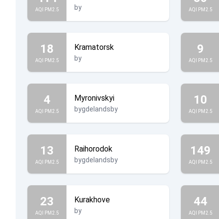
by
AQI PM2.5
AQI PM2.5
18
9
Kramatorsk
by
AQI PM2.5
AQI PM2.5
4
10
Myronivskyi
bygdelandsby
AQI PM2.5
AQI PM2.5
13
149
Raihorodok
bygdelandsby
AQI PM2.5
AQI PM2.5
23
44
Kurakhove
by
AQI PM2.5
AQI PM2.5