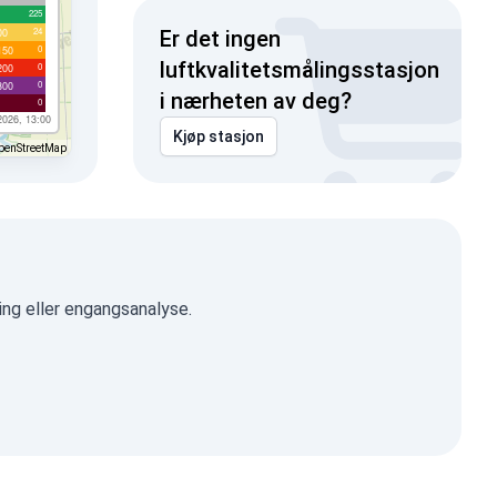
225
24
00
Er det ingen
0
150
luftkvalitetsmålingsstasjon
0
200
0
300
i nærheten av deg?
0
2026, 13:00
Kjøp stasjon
penStreetMap
ing eller engangsanalyse.