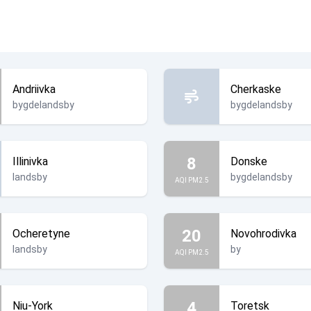
Andriivka
Cherkaske
bygdelandsby
bygdelandsby
8
Illinivka
Donske
landsby
bygdelandsby
AQI PM2.5
20
Ocheretyne
Novohrodivka
landsby
by
AQI PM2.5
4
Niu-York
Toretsk