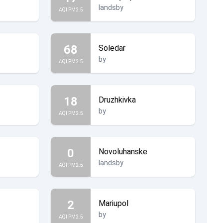
landsby
AQI PM2.5
68
Soledar
by
AQI PM2.5
18
Druzhkivka
by
AQI PM2.5
0
Novoluhanske
landsby
AQI PM2.5
2
Mariupol
by
AQI PM2.5