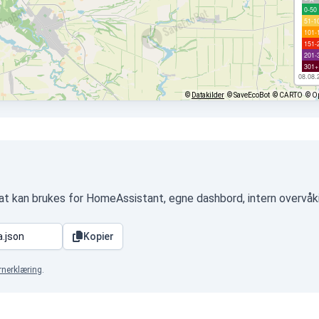
0-50
51-1
101-
151-
201-
301+
08.08.
©
Datakilder
© SaveEcoBot
© CARTO
© O
at kan brukes for HomeAssistant, egne dashbord, intern overvåk
Kopier
rnerklæring
.