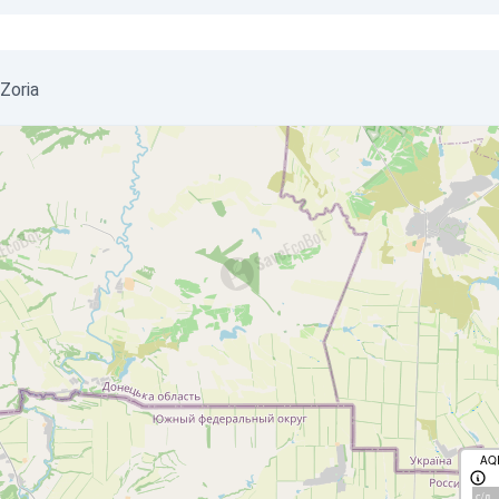
 Zoria
AQ
с/д