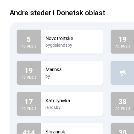
Andre steder i Donetsk oblast
5
19
Novotroitske
bygdelandsby
AQI PM2.5
AQI PM2.5
19
Marinka
by
AQI PM2.5
17
38
Katerynivka
landsby
AQI PM2.5
AQI PM2.5
414
30
Sloviansk