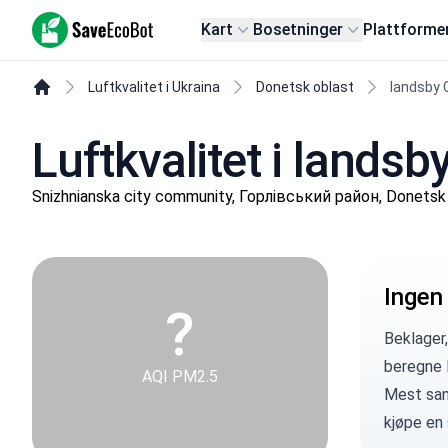
SaveEcoBot
Kart
Bosetninger
Plattforme
Luftkvalitet i Ukraina
Donetsk oblast
landsby 
Luftkvalitet i lands
Snizhnianska city community, Горлівський район, Donetsk
Ingen
?
Beklager,
beregne 
AQI PM2.5
Mest sann
kjøpe en