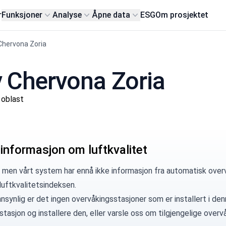
r
Funksjoner
Analyse
Åpne data
ESG
Om prosjektet
Chervona Zoria
by Chervona Zoria
 oblast
 informasjon om luftkvalitet
 men vårt system har ennå ikke informasjon fra automatisk overv
luftkvalitetsindeksen.
synlig er det ingen overvåkingsstasjoner som er installert i denn
 stasjon
og installere den, eller
varsle oss
om tilgjengelige overvå