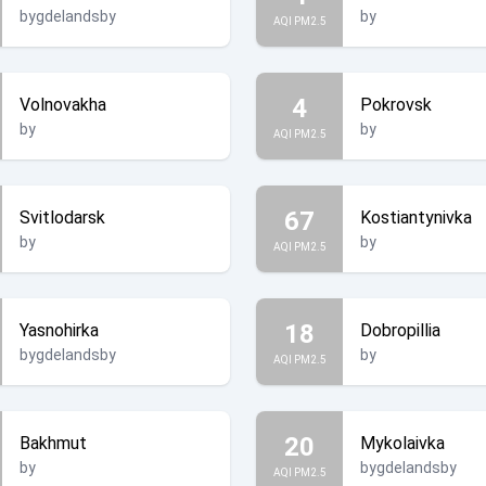
bygdelandsby
by
AQI PM2.5
4
Volnovakha
Pokrovsk
by
by
AQI PM2.5
67
Svitlodarsk
Kostiantynivka
by
by
AQI PM2.5
18
Yasnohirka
Dobropillia
bygdelandsby
by
AQI PM2.5
20
Bakhmut
Mykolaivka
by
bygdelandsby
AQI PM2.5