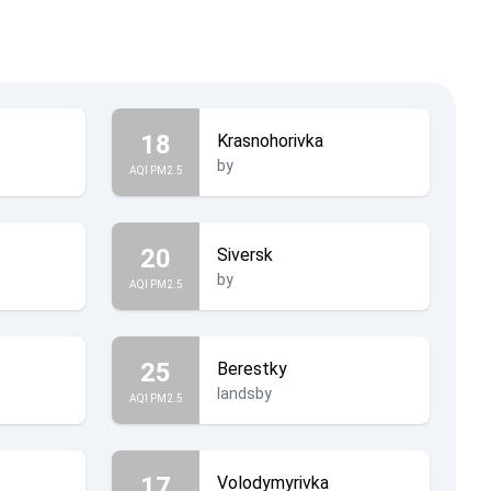
18
Krasnohorivka
by
AQI PM2.5
20
Siversk
by
AQI PM2.5
25
Berestky
landsby
AQI PM2.5
17
Volodymyrivka