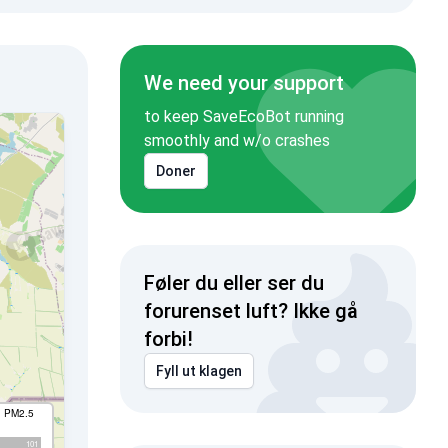
We need your support
to keep SaveEcoBot running
smoothly and w/o crashes
Doner
Føler du eller ser du
forurenset luft? Ikke gå
forbi!
Fyll ut klagen
I PM2.5
101