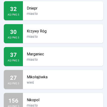
32
Dniepr
miasto
AQI PM2.5
30
Krzywy Róg
miasto
AQI PM2.5
37
Marganiec
miasto
AQI PM2.5
27
Mikołajówka
wieś
AQI PM2.5
156
Nikopol
miasto
AQI PM2.5