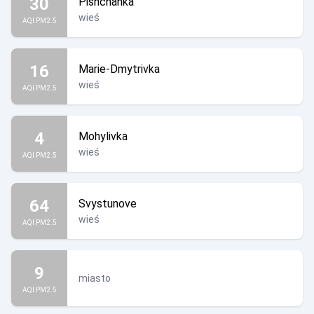
30
Pishchanka
wieś
AQI PM2.5
16
Marie-Dmytrivka
wieś
AQI PM2.5
4
Mohylivka
wieś
AQI PM2.5
64
Svystunove
wieś
AQI PM2.5
9
miasto
AQI PM2.5