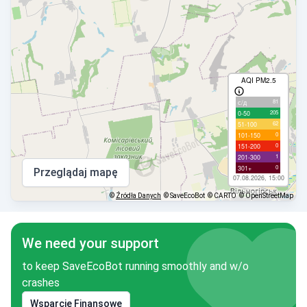
AQI PM2.5
81
с/д
205
0-50
62
51-100
0
101-150
0
151-200
1
201-300
0
301+
Przeglądaj mapę
07.08.2026, 15:00
©
Źródła Danych
© SaveEcoBot
© CARTO
© OpenStreetMap
We need your support
to keep SaveEcoBot running smoothly and w/o
crashes
Wsparcie Finansowe