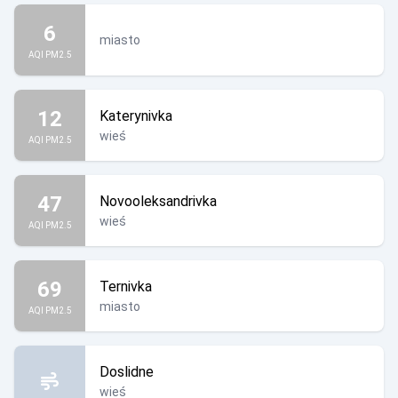
6
miasto
AQI PM2.5
12
Katerynivka
wieś
AQI PM2.5
47
Novooleksandrivka
wieś
AQI PM2.5
69
Ternivka
miasto
AQI PM2.5
Doslidne
wieś