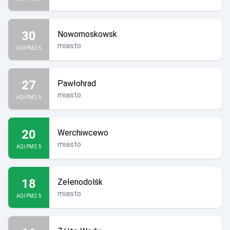
30
Nowomoskowsk
miasto
AQI PM2.5
27
Pawłohrad
miasto
AQI PM2.5
20
Werchiwcewo
miasto
AQI PM2.5
18
Zełenodolśk
miasto
AQI PM2.5