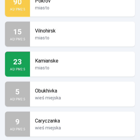
90
Pokrov
miasto
AQI PM2.5
15
Vilnohirsk
miasto
AQI PM2.5
23
Kamianske
miasto
AQI PM2.5
5
Obukhivka
wieś miejska
AQI PM2.5
9
Caryczanka
wieś miejska
AQI PM2.5