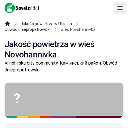
SaveEcoBot
Ope
Jakość powietrza w Ukraina
Obwód dniepropetrowski
wieś Novohannivka
Jakość powietrza w wieś
Novohannivka
Vilnohirska city community, Кам'янський район, Obwód
dniepropetrowski
?