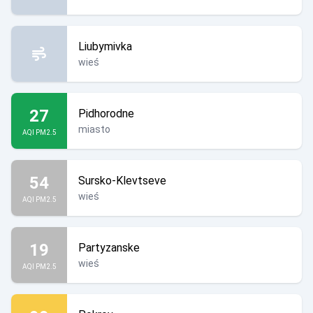
Liubymivka
wieś
27
Pidhorodne
miasto
AQI PM2.5
54
Sursko-Klevtseve
wieś
AQI PM2.5
19
Partyzanske
wieś
AQI PM2.5