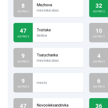
8
32
Mezhova
mestská obec
AQI PM2.5
AQI PM2.5
47
10
Troitske
dedina
AQI PM2.5
AQI PM2.5
9
4
Tsarychanka
mestská obec
AQI PM2.5
AQI PM2.5
9
6
mesto
AQI PM2.5
AQI PM2.5
47
36
Novooleksandrivka