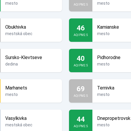
mesto
mesto
AQI PM2.5
46
Obukhivka
Kamianske
mestská obec
mesto
AQI PM2.5
40
Sursko-Klevtseve
Pidhorodne
dedina
mesto
AQI PM2.5
69
Marhanets
Ternivka
mesto
mesto
AQI PM2.5
44
Vasylkivka
Dnepropetrovsk
mestská obec
mesto
AQI PM2.5