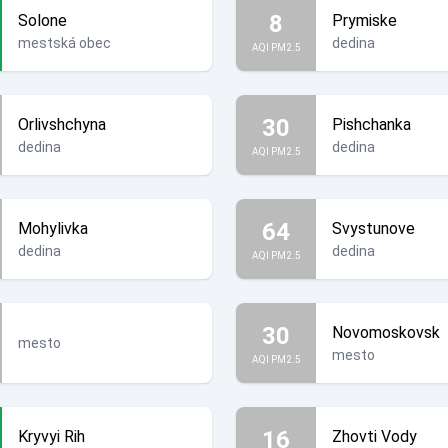
8
Solone
Prymiske
mestská obec
dedina
AQI PM2.5
30
Orlivshchyna
Pishchanka
dedina
dedina
AQI PM2.5
64
Mohylivka
Svystunove
dedina
dedina
AQI PM2.5
30
Novomoskovsk
mesto
mesto
AQI PM2.5
16
Kryvyi Rih
Zhovti Vody