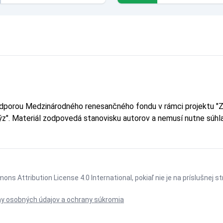
odporou Medzinárodného renesančného fondu v rámci projektu "Z
lýz". Materiál zodpovedá stanovisku autorov a nemusí nutne sú
ons Attribution License 4.0 International
, pokiaľ nie je na príslušnej 
y osobných údajov a ochrany súkromia