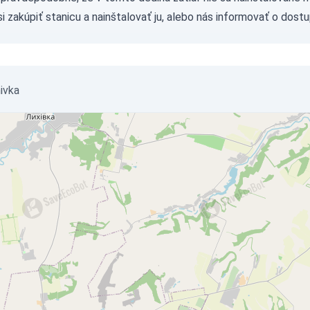
si
zakúpiť stanicu
a nainštalovať ju, alebo nás
informovať
o dostu
ivka