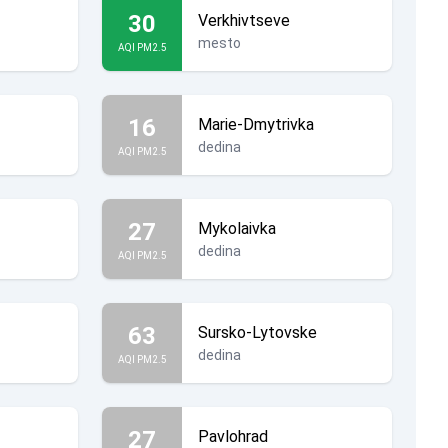
30
Verkhivtseve
mesto
AQI PM2.5
16
Marie-Dmytrivka
dedina
AQI PM2.5
27
Mykolaivka
dedina
AQI PM2.5
63
Sursko-Lytovske
dedina
AQI PM2.5
27
Pavlohrad