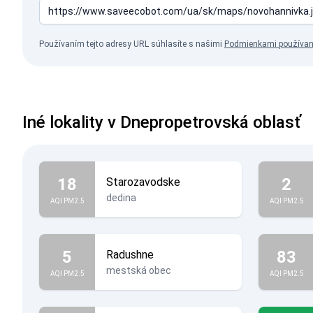
Používaním tejto adresy URL súhlasíte s našimi
Podmienkami používan
Iné lokality v Dnepropetrovská oblasť
18
2
Starozavodske
dedina
AQI PM2.5
AQI PM2.5
5
83
Radushne
mestská obec
AQI PM2.5
AQI PM2.5