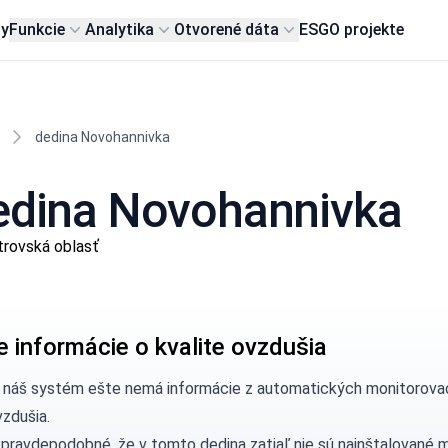
my
Funkcie
Analytika
Otvorené dáta
ESG
O projekte
dedina Novohannivka
dedina Novohannivka
trovská oblasť
e informácie o kvalite ovzdušia
, náš systém ešte nemá informácie z automatických monitorovac
vzdušia.
 pravdepodobné, že v tomto dedina zatiaľ nie sú nainštalované 