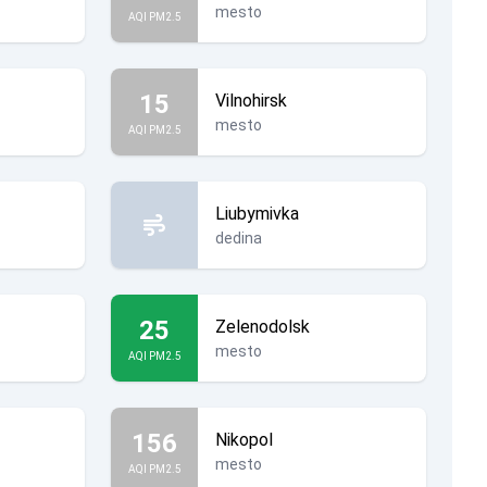
mesto
AQI PM2.5
15
Vilnohirsk
mesto
AQI PM2.5
Liubymivka
dedina
25
Zelenodolsk
mesto
AQI PM2.5
156
Nikopol
mesto
AQI PM2.5