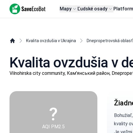
SaveEcoBot
Mapy
Ľudské osady
Platfor
Kvalita ovzdušia v Ukrajina
Dnepropetrovská oblasť
Kvalita ovzdušia v 
Vilnohirska city community, Кам'янський район, Dneprope
Žiadn
?
Bohužiaľ
kvality o
AQI PM2.5
Je veľmi