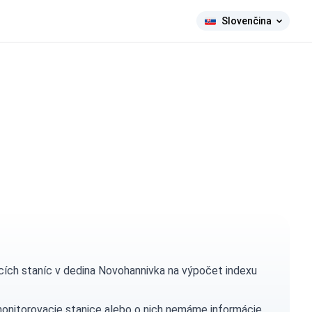
Slovenčina
ích staníc v dedina Novohannivka na výpočet indexu
monitorovacie stanice alebo o nich nemáme informácie.