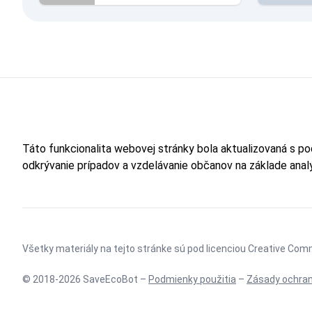
Táto funkcionalita webovej stránky bola aktualizovaná s p
odkrývanie prípadov a vzdelávanie občanov na základe ana
Všetky materiály na tejto stránke sú pod licenciou
Creative Comm
© 2018-2026 SaveEcoBot –
Podmienky použitia
–
Zásady ochran