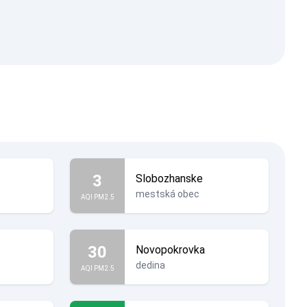
3
Slobozhanske
mestská obec
AQI PM2.5
30
Novopokrovka
dedina
AQI PM2.5