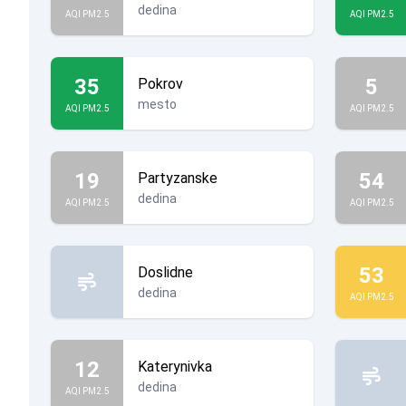
dedina
AQI PM2.5
AQI PM2.5
35
5
Pokrov
mesto
AQI PM2.5
AQI PM2.5
19
54
Partyzanske
dedina
AQI PM2.5
AQI PM2.5
53
Doslidne
dedina
AQI PM2.5
12
Katerynivka
dedina
AQI PM2.5