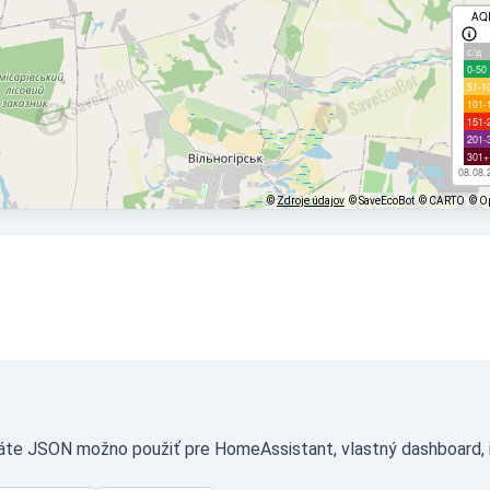
AQ
с/д
0-50
51-1
101-
151-
201-
301+
08.08.
©
Zdroje údajov
© SaveEcoBot
© CARTO
© O
máte JSON možno použiť pre HomeAssistant, vlastný dashboard, i