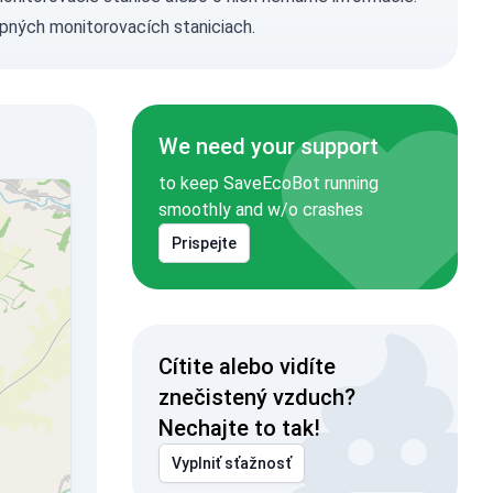
pných monitorovacích staniciach.
We need your support
to keep SaveEcoBot running
smoothly and w/o crashes
Prispejte
Cítite alebo vidíte
znečistený vzduch?
Nechajte to tak!
Vyplniť sťažnosť