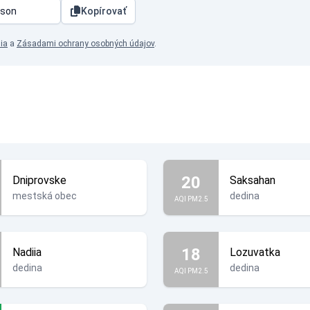
Kopírovať
ia
a
Zásadami ochrany osobných údajov
.
20
Dniprovske
Saksahan
mestská obec
dedina
AQI PM2.5
18
Nadiia
Lozuvatka
dedina
dedina
AQI PM2.5