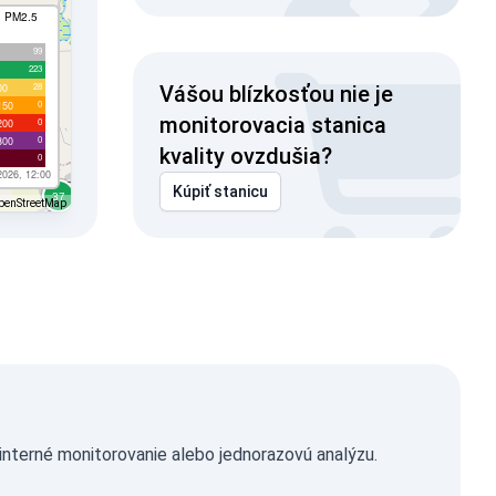
I PM2.5
99
223
28
00
Vášou blízkosťou nie je
0
150
monitorovacia stanica
0
200
0
300
kvality ovzdušia?
0
2026, 12:00
Kúpiť stanicu
penStreetMap
nterné monitorovanie alebo jednorazovú analýzu.