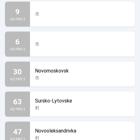
9
市
AQI PM2.5
6
市
AQI PM2.5
30
Novomoskovsk
市
AQI PM2.5
63
Sursko-Lytovske
村
AQI PM2.5
47
Novooleksandrivka
村
AQI PM2.5