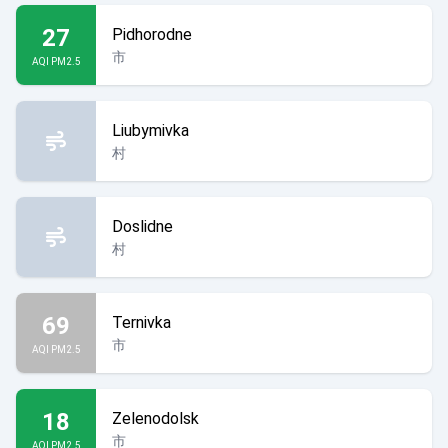
27
Pidhorodne
市
AQI PM2.5
Liubymivka
村
Doslidne
村
69
Ternivka
市
AQI PM2.5
18
Zelenodolsk
市
AQI PM2.5