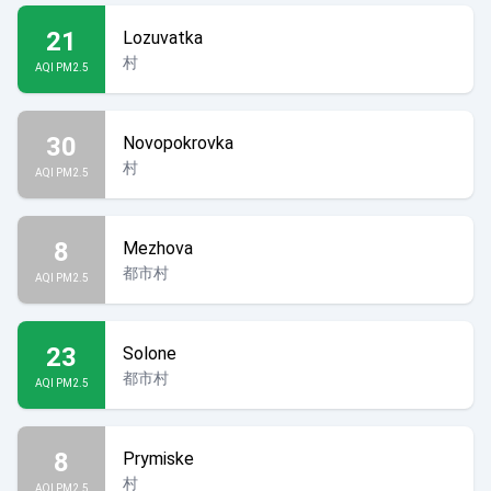
21
Lozuvatka
村
AQI PM2.5
30
Novopokrovka
村
AQI PM2.5
8
Mezhova
都市村
AQI PM2.5
23
Solone
都市村
AQI PM2.5
8
Prymiske
村
AQI PM2.5