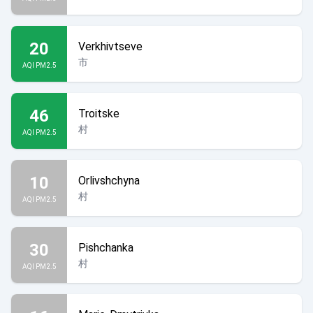
20
Verkhivtseve
市
AQI PM2.5
46
Troitske
村
AQI PM2.5
10
Orlivshchyna
村
AQI PM2.5
30
Pishchanka
村
AQI PM2.5