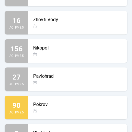
16
Zhovti Vody
市
AQI PM2.5
156
Nikopol
市
AQI PM2.5
27
Pavlohrad
市
AQI PM2.5
90
Pokrov
市
AQI PM2.5