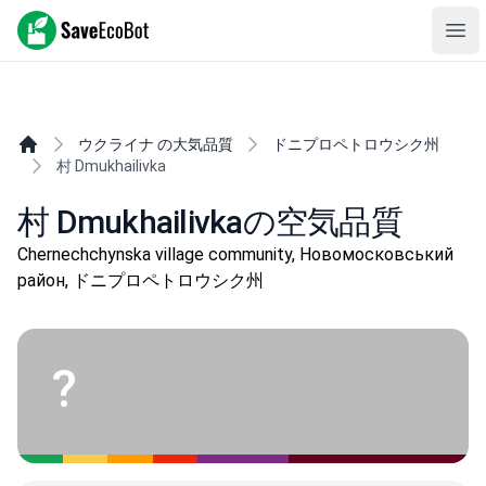
SaveEcoBot
Ope
ウクライナ の大気品質
ドニプロペトロウシク州
村 Dmukhailivka
村 Dmukhailivkaの空気品質
Chernechchynska village community, Новомосковський
район, ドニプロペトロウシク州
?