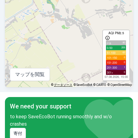
AQI PM2.5
80
с/д
205
0-50
63
51-100
0
101-150
0
151-200
1
201-300
0
301+
マップを閲覧
07.08.2026, 15:00
©
データソース
© SaveEcoBot
© CARTO
© OpenStreetMap
We need your support
to keep SaveEcoBot running smoothly and w/o
crashes
寄付