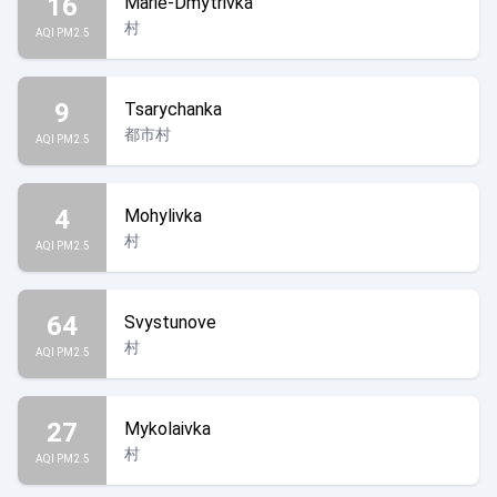
16
Marie-Dmytrivka
村
AQI PM2.5
9
Tsarychanka
都市村
AQI PM2.5
4
Mohylivka
村
AQI PM2.5
64
Svystunove
村
AQI PM2.5
27
Mykolaivka
村
AQI PM2.5