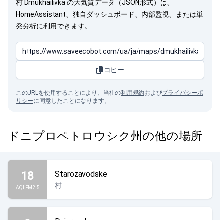
村 Dmukhailivka の大気質データ（JSON形式）は、
HomeAssistant、独自ダッシュボード、内部監視、または単
発分析に利用できます。
コピー
このURLを使用することにより、当社の
利用規約
および
プライバシーポ
リシー
に同意したことになります。
ドニプロペトロウシク州の他の場所
18
Starozavodske
村
AQI PM2.5