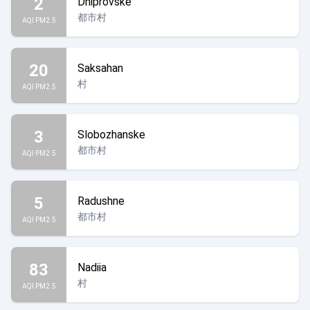
2
Dniprovske
都市村
AQI PM2.5
20
Saksahan
村
AQI PM2.5
3
Slobozhanske
都市村
AQI PM2.5
5
Radushne
都市村
AQI PM2.5
83
Nadiia
村
AQI PM2.5