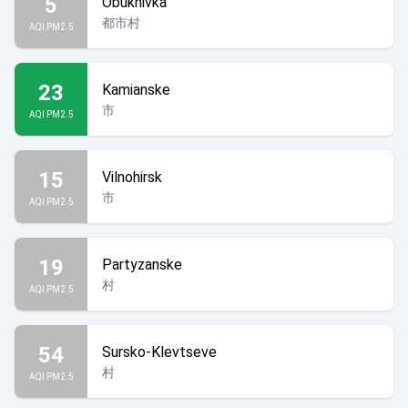
5
Obukhivka
都市村
AQI PM2.5
23
Kamianske
市
AQI PM2.5
15
Vilnohirsk
市
AQI PM2.5
19
Partyzanske
村
AQI PM2.5
54
Sursko-Klevtseve
村
AQI PM2.5