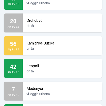
villaggio urbano
AQI PM2.5
20
Drohobyč
città
AQI PM2.5
56
Kamjanka-Buz'ka
città
AQI PM2.5
42
Leopoli
città
AQI PM2.5
7
Medenyči
villaggio urbano
AQI PM2.5