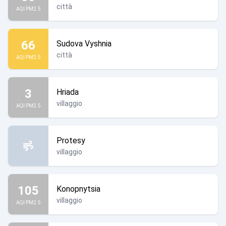
città
AQI PM2.5
66
Sudova Vyshnia
città
AQI PM2.5
3
Hriada
villaggio
AQI PM2.5
Protesy
villaggio
105
Konopnytsia
villaggio
AQI PM2.5