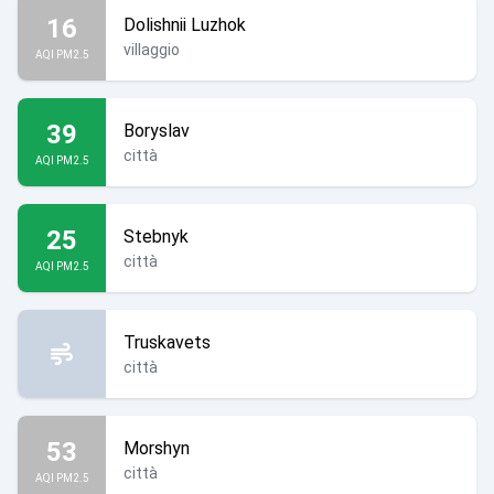
16
Dolishnii Luzhok
villaggio
AQI PM2.5
39
Boryslav
città
AQI PM2.5
25
Stebnyk
città
AQI PM2.5
Truskavets
città
53
Morshyn
città
AQI PM2.5