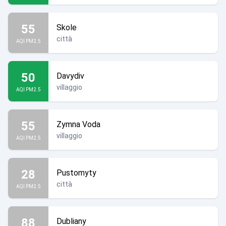
55
Skole
città
AQI PM2.5
50
Davydiv
villaggio
AQI PM2.5
55
Zymna Voda
villaggio
AQI PM2.5
28
Pustomyty
città
AQI PM2.5
88
Dubliany