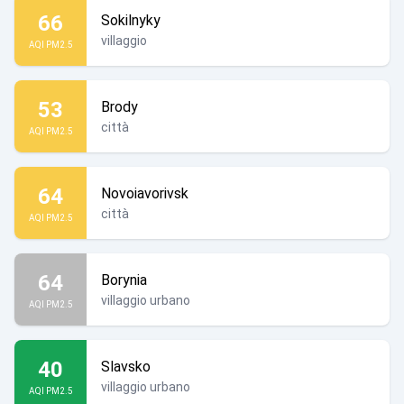
66
Sokilnyky
villaggio
AQI PM2.5
53
Brody
città
AQI PM2.5
64
Novoiavorivsk
città
AQI PM2.5
64
Borynia
villaggio urbano
AQI PM2.5
40
Slavsko
villaggio urbano
AQI PM2.5