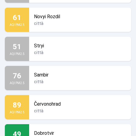
61
Novyi Rozdil
città
AQI PM2.5
51
Stryi
città
AQI PM2.5
76
Sambir
città
AQI PM2.5
89
Červonohrad
città
AQI PM2.5
49
Dobrotvir