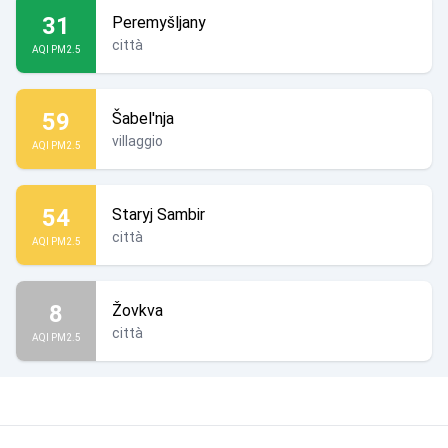
31
Peremyšljany
città
AQI PM2.5
59
Šabel'nja
villaggio
AQI PM2.5
54
Staryj Sambir
città
AQI PM2.5
8
Žovkva
città
AQI PM2.5