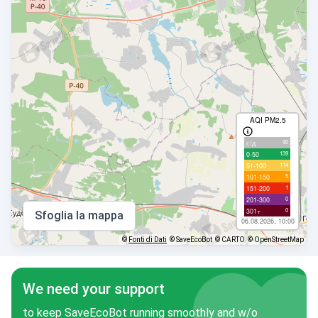
AQI PM2.5
90
с/д
139
0-50
114
51-100
5
101-150
1
151-200
0
201-300
0
301+
Sfoglia la mappa
06.08.2026, 10:00
©
Fonti di Dati
© SaveEcoBot
© CARTO
© OpenStreetMap
We need your support
to keep SaveEcoBot running smoothly and w/o