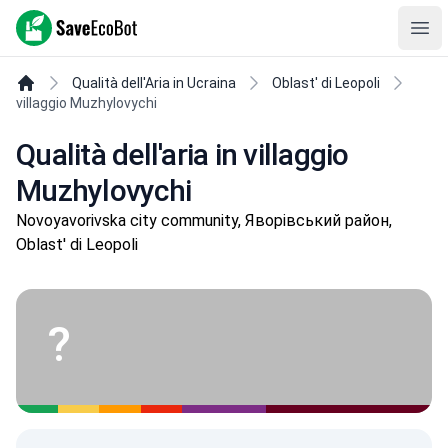
SaveEcoBot
Ope
Qualità dell'Aria in Ucraina
Oblast' di Leopoli
villaggio Muzhylovychi
Qualità dell'aria in villaggio
Muzhylovychi
Novoyavorivska city community, Яворівський район,
Oblast' di Leopoli
?