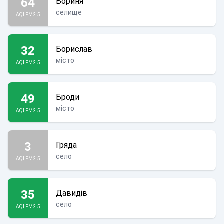
64
Бориня
селище
AQI PM2.5
32
Борислав
місто
AQI PM2.5
49
Броди
місто
AQI PM2.5
3
Гряда
село
AQI PM2.5
35
Давидів
село
AQI PM2.5