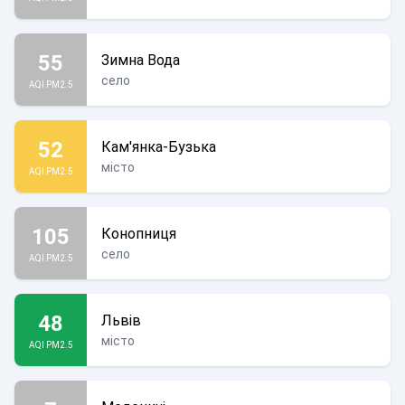
55
Зимна Вода
село
AQI PM2.5
52
Кам'янка-Бузька
місто
AQI PM2.5
105
Конопниця
село
AQI PM2.5
48
Львів
місто
AQI PM2.5