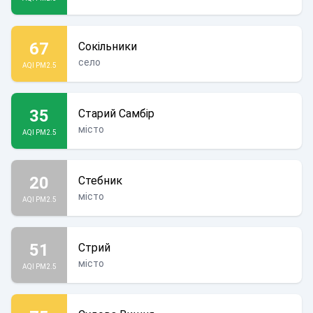
67
Сокільники
село
AQI PM2.5
35
Старий Самбір
місто
AQI PM2.5
20
Стебник
місто
AQI PM2.5
51
Стрий
місто
AQI PM2.5