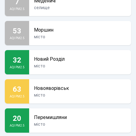
7
Меденичі
селище
AQI PM2.5
53
Моршин
місто
AQI PM2.5
32
Новий Розділ
місто
AQI PM2.5
63
Новояворівськ
місто
AQI PM2.5
20
Перемишляни
місто
AQI PM2.5