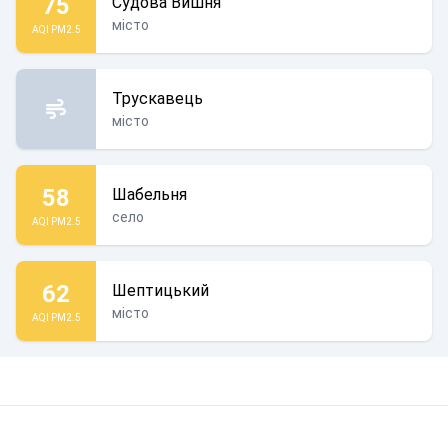
75
Судова Вишня
місто
AQI PM2.5
Трускавець
місто
58
Шабельня
село
AQI PM2.5
62
Шептицький
місто
AQI PM2.5