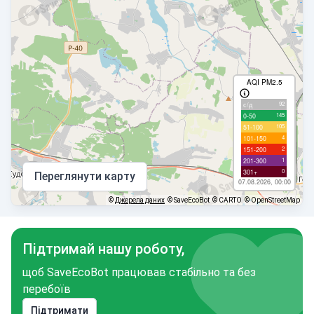
AQI PM2.5
92
с/д
145
0-50
105
51-100
4
101-150
2
151-200
1
201-300
0
301+
Переглянути карту
07.08.2026, 00:00
©
Джерела даних
© SaveEcoBot
© CARTO
© OpenStreetMap
Підтримай нашу роботу,
щоб SaveEcoBot працював стабільно та без
перебоїв
Підтримати