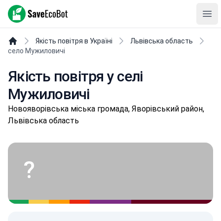
SaveEcoBot
Ope
Якість повітря в Україні
Львівська область
село Мужиловичі
Якість повітря у селі
Мужиловичі
Нoвoявopівськa міська громада, Яворівський район,
Львівська область
?