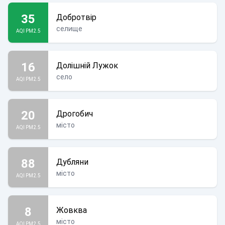
35
Добротвір
селище
AQI PM2.5
16
Долішній Лужок
село
AQI PM2.5
20
Дрогобич
місто
AQI PM2.5
88
Дубляни
місто
AQI PM2.5
8
Жовква
місто
AQI PM2.5