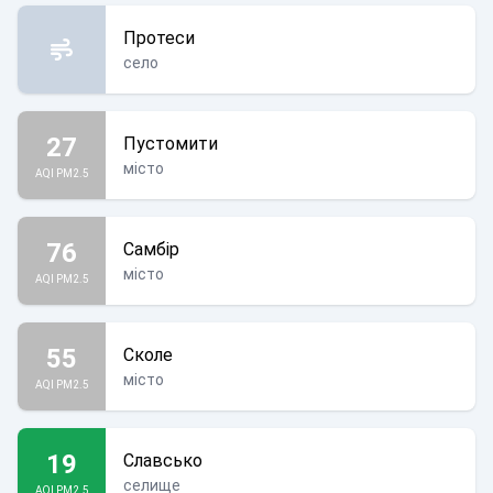
Протеси
село
27
Пустомити
місто
AQI PM2.5
76
Самбір
місто
AQI PM2.5
55
Сколе
місто
AQI PM2.5
19
Славсько
селище
AQI PM2.5