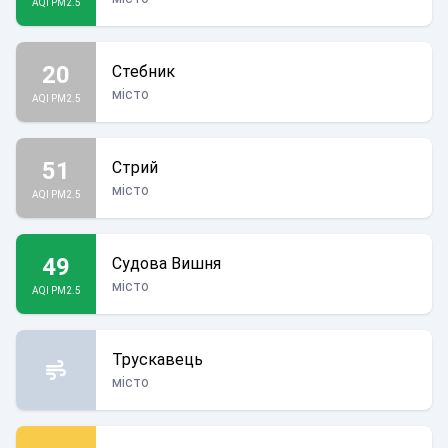
AQI PM2.5
20
Стебник
місто
AQI PM2.5
51
Стрий
місто
AQI PM2.5
49
Судова Вишня
місто
AQI PM2.5
Трускавець
місто