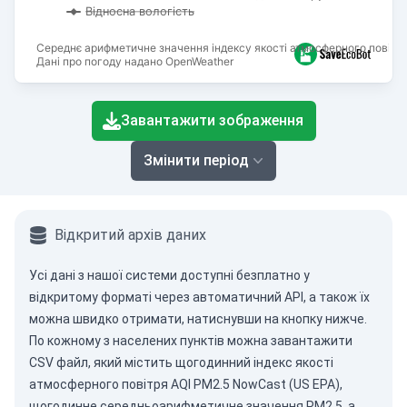
Відносна вологість
Середнє арифметичне значення індексу якості атмосферного повітря
Дані про погоду надано OpenWeather
End of interactive chart.
Завантажити зображення
Змінити період
Відкритий архів даних
Усі дані з нашої системи доступні безплатно у
відкритому форматі через
автоматичний API
, а також їх
можна швидко отримати, натиснувши на кнопку нижче.
По кожному з населених пунктів можна завантажити
CSV файл, який містить щогодинний індекс якості
атмосферного повітря AQI PM2.5 NowCast (US EPA),
щогодинне середньоарифметичне значення PM2.5, а