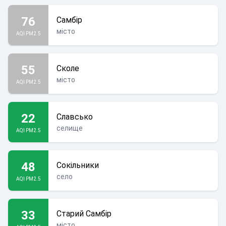
76
Самбір
місто
AQI PM2.5
55
Сколе
місто
AQI PM2.5
22
Славсько
селище
AQI PM2.5
48
Сокільники
село
AQI PM2.5
33
Старий Самбір
місто