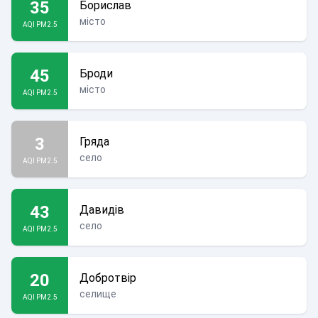
35
Борислав
місто
AQI PM2.5
45
Броди
місто
AQI PM2.5
3
Гряда
село
AQI PM2.5
43
Давидів
село
AQI PM2.5
20
Добротвір
селище
AQI PM2.5