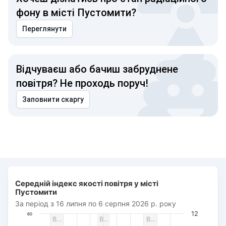
фону в місті Пустомити?
Переглянути
Відчуваєш або бачиш забруднене
повітря? Не проходь поруч!
Заповнити скаргу
Середній індекс якості повітря у місті Пустомити
Середній індекс якості повітря у місті
Combination chart with 3 data series.
Пустомити
За період з 16 липня по 6 серпня 2026 р. року
За період з 16 липня по 6 серпня 2026 р. року
The chart has 1 X axis displaying Дата. Data ranges from 2
12
60
В…
В…
В…
The chart has 3 Y axes displaying AQI PM2.5, Швидкість віт