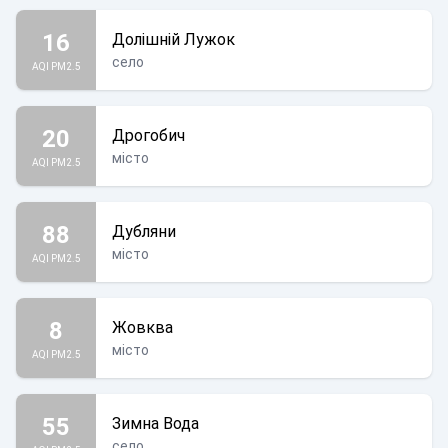
16
Долішній Лужок
село
AQI PM2.5
20
Дрогобич
місто
AQI PM2.5
88
Дубляни
місто
AQI PM2.5
8
Жовква
місто
AQI PM2.5
55
Зимна Вода
село