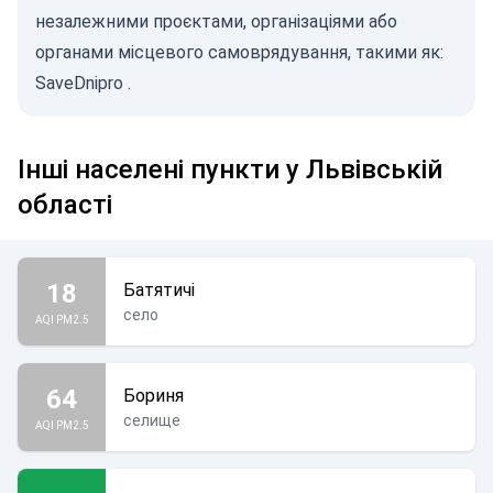
незалежними проєктами, організаціями або
органами місцевого самоврядування, такими як:
SaveDnipro
.
Інші населені пункти у Львівській
області
18
Батятичі
село
AQI PM2.5
64
Бориня
селище
AQI PM2.5