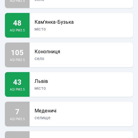
AQI PM2.5
48
Кам'янка-Бузька
місто
AQI PM2.5
105
Конопниця
село
AQI PM2.5
43
Львів
місто
AQI PM2.5
7
Меденичі
селище
AQI PM2.5