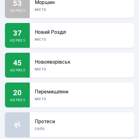
53
Моршин
місто
AQI PM2.5
37
Новий Розділ
місто
AQI PM2.5
45
Новояворівськ
місто
AQI PM2.5
20
Перемишляни
місто
AQI PM2.5
Протеси
село