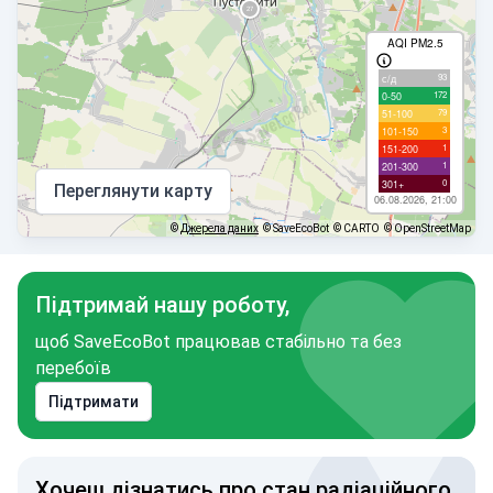
AQI PM2.5
93
с/д
172
0-50
79
51-100
3
101-150
1
151-200
1
201-300
0
301+
Переглянути карту
06.08.2026, 21:00
©
Джерела даних
© SaveEcoBot
© CARTO
© OpenStreetMap
Підтримай нашу роботу,
щоб SaveEcoBot працював стабільно та без
перебоїв
Підтримати
Хочеш дізнатись про стан радіаційного