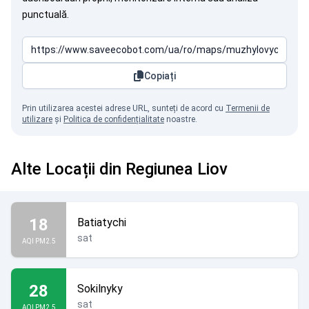
punctuală.
Copiați
Prin utilizarea acestei adrese URL, sunteți de acord cu
Termenii de
utilizare
și
Politica de confidențialitate
noastre.
Alte Locații din Regiunea Liov
18
Batiatychi
sat
AQI PM2.5
28
Sokilnyky
sat
AQI PM2.5