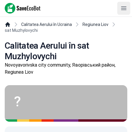
SaveEcoBot
Ope
Calitatea Aerului în Ucraina
Regiunea Liov
sat Muzhylovychi
Calitatea Aerului în sat
Muzhylovychi
Novoyavorivska city community, Яворівський район,
Regiunea Liov
?