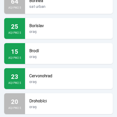
64
Borînea
sat urban
AQI PM2.5
25
Borîslav
oraș
AQI PM2.5
15
Brodî
oraș
AQI PM2.5
23
Cervonohrad
oraș
AQI PM2.5
20
Drohobîci
oraș
AQI PM2.5