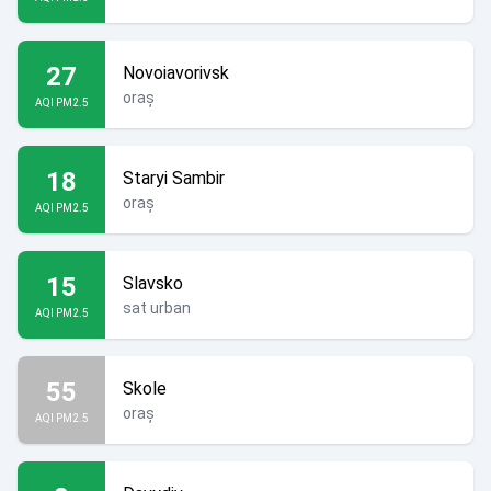
27
Novoiavorivsk
oraș
AQI PM2.5
18
Staryi Sambir
oraș
AQI PM2.5
15
Slavsko
sat urban
AQI PM2.5
55
Skole
oraș
AQI PM2.5