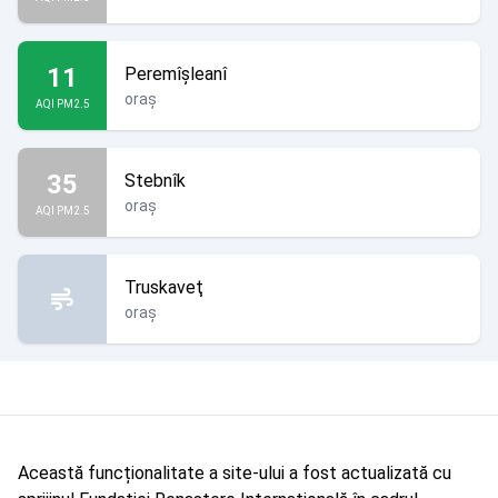
11
Peremîșleanî
oraș
AQI PM2.5
35
Stebnîk
oraș
AQI PM2.5
Truskaveţ
oraș
Această funcționalitate a site-ului a fost actualizată cu