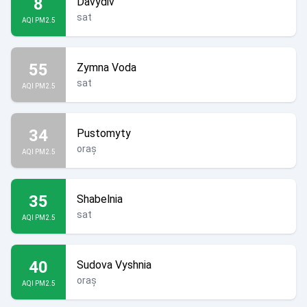
8
Davydiv
sat
AQI PM2.5
55
Zymna Voda
sat
AQI PM2.5
34
Pustomyty
oraș
AQI PM2.5
35
Shabelnia
sat
AQI PM2.5
40
Sudova Vyshnia
oraș
AQI PM2.5