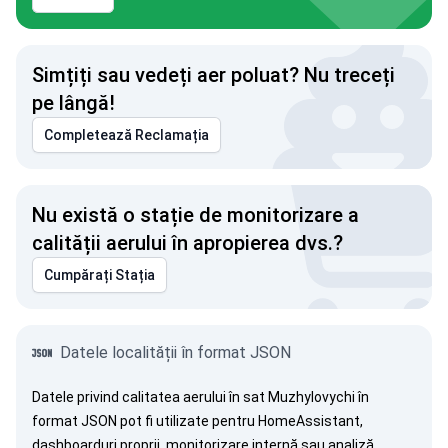
Simțiți sau vedeți aer poluat? Nu treceți
pe lângă!
Completează Reclamația
Nu există o stație de monitorizare a
calității aerului în apropierea dvs.?
Cumpărați Stația
Datele localității în format JSON
Datele privind calitatea aerului în sat Muzhylovychi în
format JSON pot fi utilizate pentru HomeAssistant,
dashboarduri proprii, monitorizare internă sau analiză