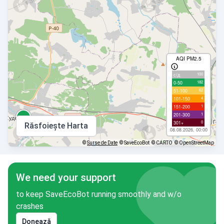
AQI PM2.5
100
с/д
182
0-50
62
51-100
4
101-150
1
151-200
1
201-300
0
301+
Răsfoiește Harta
08.08.2026, 00:00
©
Surse de Date
© SaveEcoBot
© CARTO
© OpenStreetMap
We need your support
to keep SaveEcoBot running smoothly and w/o
crashes
Donează