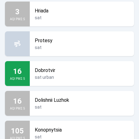
3
Hriada
sat
AQI PM2.5
Protesy
sat
16
Dobrotvir
sat urban
AQI PM2.5
16
Dolishnii Luzhok
sat
AQI PM2.5
105
Konopnytsia
sat
AQI PM2.5