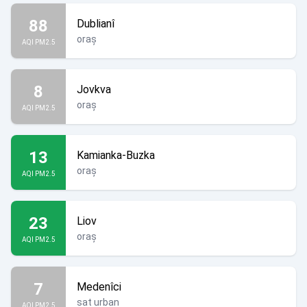
88
Dublianî
oraș
AQI PM2.5
8
Jovkva
oraș
AQI PM2.5
13
Kamianka-Buzka
oraș
AQI PM2.5
23
Liov
oraș
AQI PM2.5
7
Medenîci
sat urban
AQI PM2.5