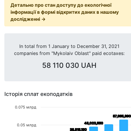
Детально про стан доступу до екологічної
інформації в формі відкритих даних в нашому
дослідженні →
In total from
1 January
to
December 31, 2021
companies from "Mykolaiv Oblast" paid ecotaxes:
58 110 030 UAH
Історія сплат екоподатків
0.075 млрд
57,665,890
57,665,890
48,023,550
48,023,550
0.05 млрд
38,815,150
38,815,150