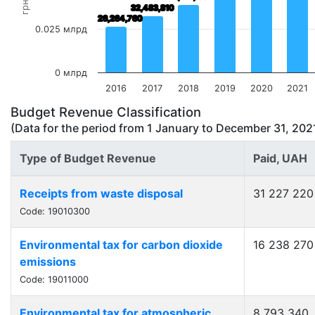
грн
32,483,810
32,483,810
26,264,760
26,264,760
0.025 млрд
0 млрд
2016
2017
2018
2019
2020
2021
Budget Revenue Classification
(Data for the period from
1 January
to
December 31, 202
Type of Budget Revenue
Paid, UAH
Receipts from waste disposal
31 227 220
Code: 19010300
Environmental tax for carbon dioxide
16 238 270
emissions
Code: 19011000
Environmental tax for atmospheric
8 793 340