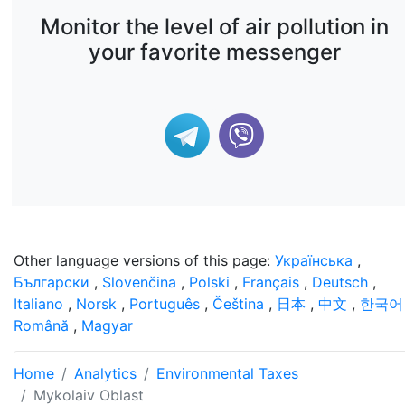
Monitor the level of air pollution in
your favorite messenger
Other language versions of this page:
Українська
,
Български
,
Slovenčina
,
Polski
,
Français
,
Deutsch
,
Italiano
,
Norsk
,
Português
,
Čeština
,
日本
,
中文
,
한국어
Română
,
Magyar
Home
Analytics
Environmental Taxes
Mykolaiv Oblast