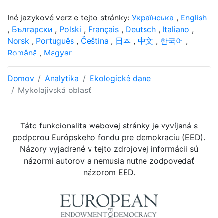
Iné jazykové verzie tejto stránky:
Українська
,
English
,
Български
,
Polski
,
Français
,
Deutsch
,
Italiano
,
Norsk
,
Português
,
Čeština
,
日本
,
中文
,
한국어
,
Română
,
Magyar
Domov
Analytika
Ekologické dane
Mykolajivská oblasť
Táto funkcionalita webovej stránky je vyvíjaná s
podporou Európskeho fondu pre demokraciu (EED).
Názory vyjadrené v tejto zdrojovej informácii sú
názormi autorov a nemusia nutne zodpovedať
názorom EED.