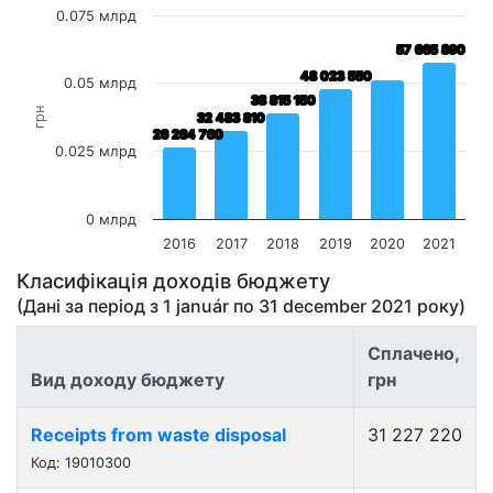
0.075 млрд
57 665 890
57 665 890
48 023 550
48 023 550
0.05 млрд
38 815 150
38 815 150
грн
32 483 810
32 483 810
26 264 760
26 264 760
0.025 млрд
0 млрд
2016
2017
2018
2019
2020
2021
Класифікація доходів бюджету
(Дані за період з
1 január
по
31 december 2021
року)
Сплачено,
Вид доходу бюджету
грн
Receipts from waste disposal
31 227 220
Код: 19010300