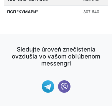
ПСП "КУМАРИ"
307 640
Sledujte úroveň znečistenia
ovzdušia vo vašom obľúbenom
messengri