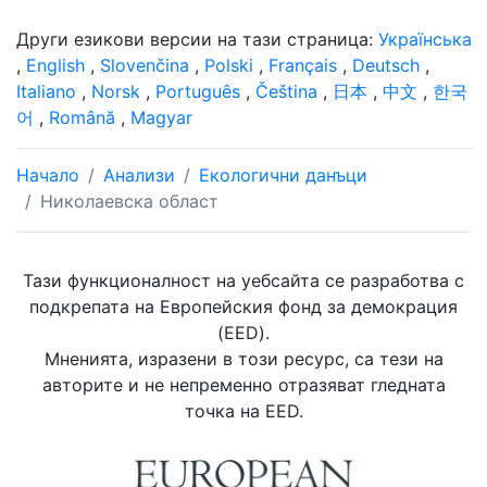
Други езикови версии на тази страница:
Українська
,
English
,
Slovenčina
,
Polski
,
Français
,
Deutsch
,
Italiano
,
Norsk
,
Português
,
Čeština
,
日本
,
中文
,
한국
어
,
Română
,
Magyar
Начало
Анализи
Екологични данъци
Николаевска област
Тази функционалност на уебсайта се разработва с
подкрепата на Европейския фонд за демокрация
(EED).
Мненията, изразени в този ресурс, са тези на
авторите и не непременно отразяват гледната
точка на EED.