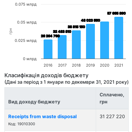
0.075 млрд
57 665 890
57 665 890
48 023 550
48 023 550
0.05 млрд
38 815 150
38 815 150
грн
32 483 810
32 483 810
26 264 760
26 264 760
0.025 млрд
0 млрд
2016
2017
2018
2019
2020
2021
Класифікація доходів бюджету
(Дані за період з
1 януари
по
декември 31, 2021
року)
Сплачено,
Вид доходу бюджету
грн
Receipts from waste disposal
31 227 220
Код: 19010300