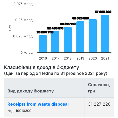
0.075 млрд
57 665 890
57 665 890
48 023 550
48 023 550
0.05 млрд
38 815 150
38 815 150
грн
32 483 810
32 483 810
26 264 760
26 264 760
0.025 млрд
0 млрд
2016
2017
2018
2019
2020
2021
Класифікація доходів бюджету
(Дані за період з
1 ledna
по
31 prosince 2021
року)
Сплачено,
Вид доходу бюджету
грн
Receipts from waste disposal
31 227 220
Код: 19010300