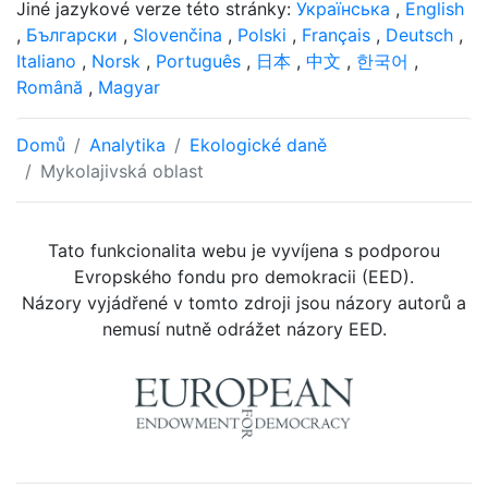
Jiné jazykové verze této stránky:
Українська
,
English
,
Български
,
Slovenčina
,
Polski
,
Français
,
Deutsch
,
Italiano
,
Norsk
,
Português
,
日本
,
中文
,
한국어
,
Română
,
Magyar
Domů
Analytika
Ekologické daně
Mykolajivská oblast
Tato funkcionalita webu je vyvíjena s podporou
Evropského fondu pro demokracii (EED).
Názory vyjádřené v tomto zdroji jsou názory autorů a
nemusí nutně odrážet názory EED.