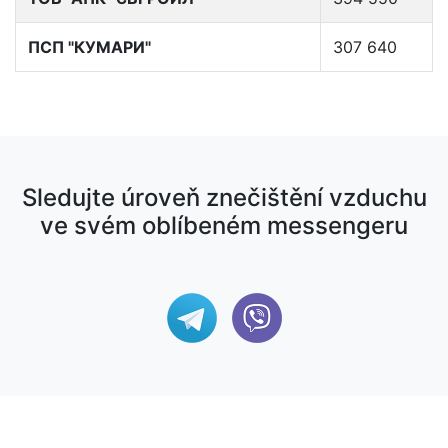
ПСП "КУМАРИ"
307 640
Sledujte úroveň znečištění vzduchu
ve svém oblíbeném messengeru