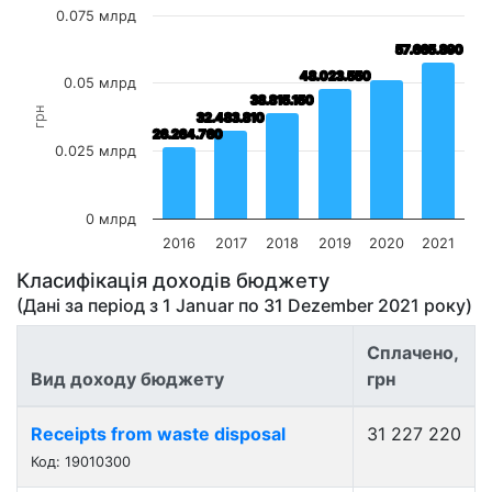
0.075 млрд
57.665.890
57.665.890
48.023.550
48.023.550
0.05 млрд
38.815.150
38.815.150
грн
32.483.810
32.483.810
26.264.760
26.264.760
0.025 млрд
0 млрд
2016
2017
2018
2019
2020
2021
Класифікація доходів бюджету
(Дані за період з
1 Januar
по
31 Dezember 2021
року)
Сплачено,
Вид доходу бюджету
грн
Receipts from waste disposal
31 227 220
Код: 19010300