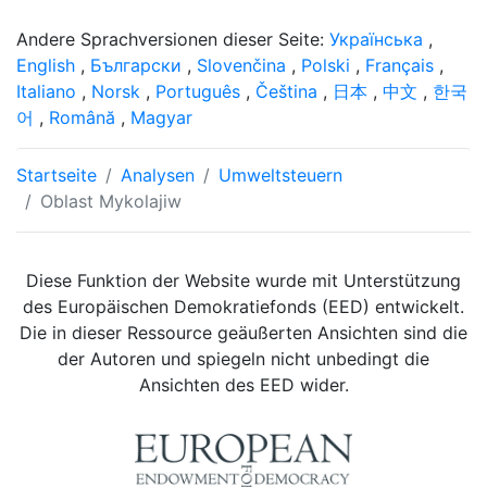
Andere Sprachversionen dieser Seite:
Українська
,
English
,
Български
,
Slovenčina
,
Polski
,
Français
,
Italiano
,
Norsk
,
Português
,
Čeština
,
日本
,
中文
,
한국
어
,
Română
,
Magyar
Startseite
Analysen
Umweltsteuern
Oblast Mykolajiw
Diese Funktion der Website wurde mit Unterstützung
des Europäischen Demokratiefonds (EED) entwickelt.
Die in dieser Ressource geäußerten Ansichten sind die
der Autoren und spiegeln nicht unbedingt die
Ansichten des EED wider.