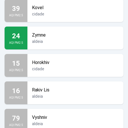
39
Kovel
cidade
AQI PM2.5
24
Zymne
aldeia
AQI PM2.5
15
Horokhiv
cidade
AQI PM2.5
16
Rakiv Lis
aldeia
AQI PM2.5
79
Vyshniv
aldeia
AQI PM2.5