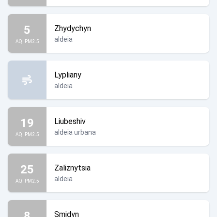
5
Zhydychyn
aldeia
AQI PM2.5
Lypliany
aldeia
19
Liubeshiv
aldeia urbana
AQI PM2.5
25
Zaliznytsia
aldeia
AQI PM2.5
8
Smidyn