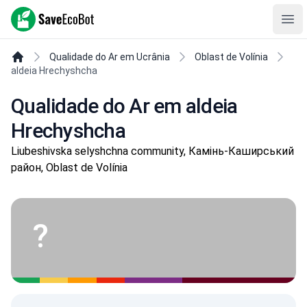
SaveEcoBot
Ope
Qualidade do Ar em Ucrânia
Oblast de Volínia
aldeia Hrechyshcha
Qualidade do Ar em aldeia
Hrechyshcha
Liubeshivska selyshchna community, Камінь-Каширський
район, Oblast de Volínia
?