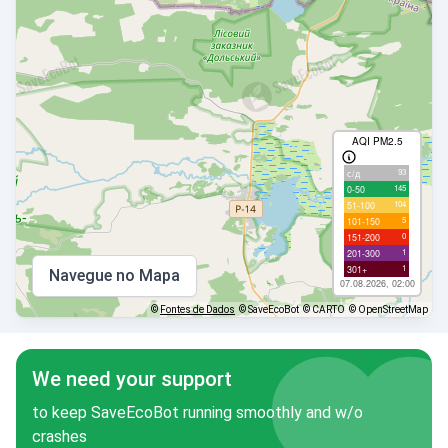
AQI PM2.5
93
с/д
145
0-50
104
51-100
5
101-150
0
151-200
1
201-300
1
301+
Navegue no Mapa
07.08.2026, 02:00
©
Fontes de Dados
© SaveEcoBot
© CARTO
© OpenStreetMap
We need your support
to keep SaveEcoBot running smoothly and w/o
crashes