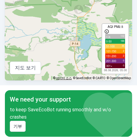
AQI PM2.5
112
с/д
199
0-50
35
51-100
2
101-150
2
151-200
0
201-300
0
301+
지도 보기
08.08.2026, 05:00
©
데이터 소스
© SaveEcoBot
© CARTO
© OpenStreetMap
We need your support
to keep SaveEcoBot running smoothly and w/o
crashes
기부