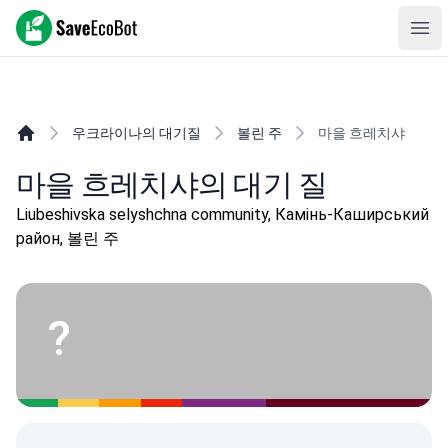
SaveEcoBot
Ope
우크라이나의 대기질
볼린 주
마을 흐레치샤
마을 흐레치샤의 대기 질
Liubeshivska selyshchna community, Камінь-Каширський
район, 볼린 주
?