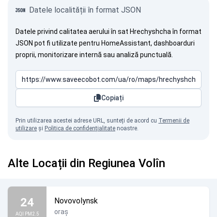
Datele localității în format JSON
Datele privind calitatea aerului în sat Hrechyshcha în format
JSON pot fi utilizate pentru HomeAssistant, dashboarduri
proprii, monitorizare internă sau analiză punctuală.
Copiați
Prin utilizarea acestei adrese URL, sunteți de acord cu
Termenii de
utilizare
și
Politica de confidențialitate
noastre.
Alte Locații din Regiunea Volîn
24
Novovolynsk
oraș
AQI PM2.5