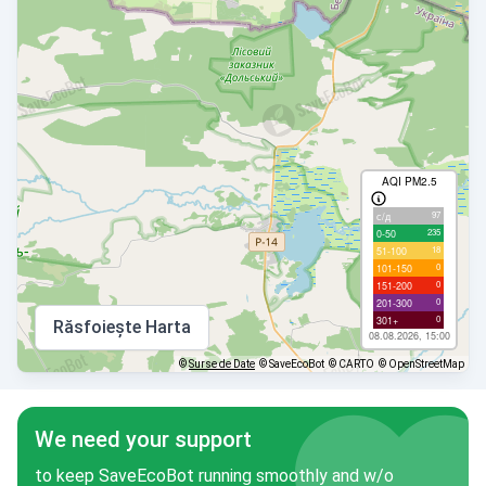
AQI PM2.5
97
с/д
235
0-50
18
51-100
0
101-150
0
151-200
0
201-300
0
301+
Răsfoiește Harta
08.08.2026, 15:00
©
Surse de Date
© SaveEcoBot
© CARTO
© OpenStreetMap
We need your support
to keep SaveEcoBot running smoothly and w/o