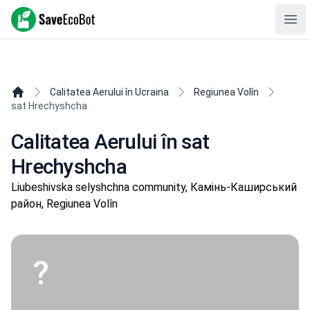
SaveEcoBot
Ope
Calitatea Aerului în Ucraina
Regiunea Volîn
sat Hrechyshcha
Calitatea Aerului în sat
Hrechyshcha
Liubeshivska selyshchna community, Камінь-Каширський
район, Regiunea Volîn
?