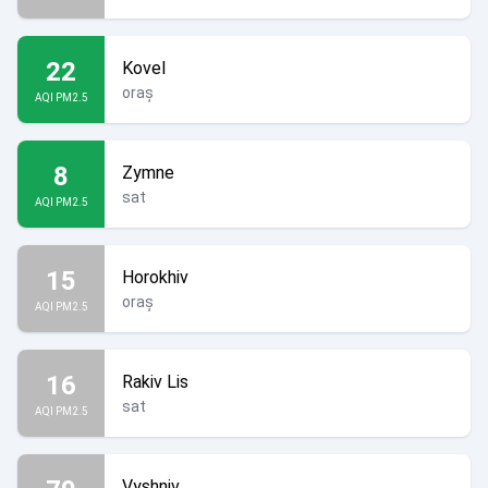
22
Kovel
oraș
AQI PM2.5
8
Zymne
sat
AQI PM2.5
15
Horokhiv
oraș
AQI PM2.5
16
Rakiv Lis
sat
AQI PM2.5
Vyshniv