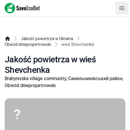
SaveEcoBot
Ope
Jakość powietrza w Ukraina
Obwód dniepropetrowski
wieś Shevchenka
Jakość powietrza w wieś
Shevchenka
Brahynivska village community, Синельниківський район,
Obwód dniepropetrowski
?