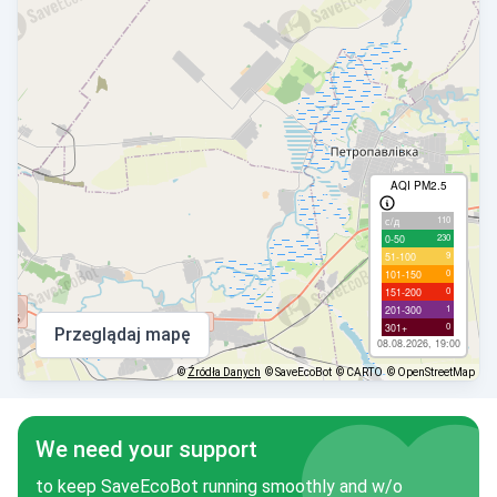
AQI PM2.5
110
с/д
230
0-50
9
51-100
0
101-150
0
151-200
1
201-300
0
301+
Przeglądaj mapę
08.08.2026, 19:00
©
Źródła Danych
© SaveEcoBot
© CARTO
© OpenStreetMap
We need your support
to keep SaveEcoBot running smoothly and w/o