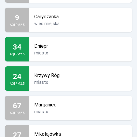
9
Caryczanka
wieś miejska
AQI PM2.5
34
Dniepr
miasto
AQI PM2.5
24
Krzywy Róg
miasto
AQI PM2.5
67
Marganiec
miasto
AQI PM2.5
27
Mikołajówka