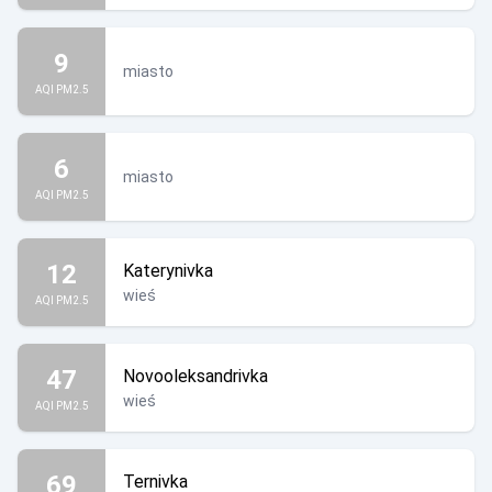
9
miasto
AQI PM2.5
6
miasto
AQI PM2.5
12
Katerynivka
wieś
AQI PM2.5
47
Novooleksandrivka
wieś
AQI PM2.5
69
Ternivka