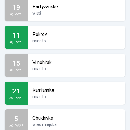
19
Partyzanske
wieś
AQI PM2.5
11
Pokrov
miasto
AQI PM2.5
15
Vilnohirsk
miasto
AQI PM2.5
21
Kamianske
miasto
AQI PM2.5
5
Obukhivka
wieś miejska
AQI PM2.5