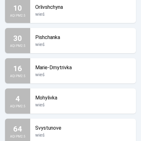
10
Orlivshchyna
wieś
AQI PM2.5
30
Pishchanka
wieś
AQI PM2.5
16
Marie-Dmytrivka
wieś
AQI PM2.5
4
Mohylivka
wieś
AQI PM2.5
64
Svystunove
wieś
AQI PM2.5