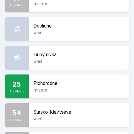
miasto
AQI PM2.5
Doslidne
wieś
Liubymivka
wieś
25
Pidhorodne
miasto
AQI PM2.5
54
Sursko-Klevtseve
wieś
AQI PM2.5