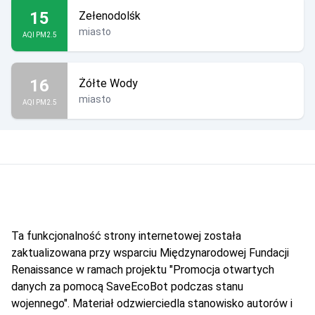
15
Zełenodolśk
miasto
AQI PM2.5
16
Żółte Wody
miasto
AQI PM2.5
Ta funkcjonalność strony internetowej została
zaktualizowana przy wsparciu Międzynarodowej Fundacji
Renaissance w ramach projektu "Promocja otwartych
danych za pomocą SaveEcoBot podczas stanu
wojennego". Materiał odzwierciedla stanowisko autorów i