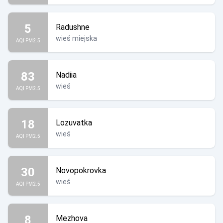
5
Radushne
wieś miejska
AQI PM2.5
83
Nadiia
wieś
AQI PM2.5
18
Lozuvatka
wieś
AQI PM2.5
30
Novopokrovka
wieś
AQI PM2.5
8
Mezhova