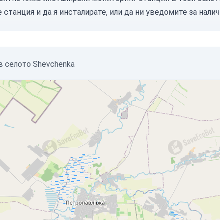
е станция
и да я инсталирате, или
да ни уведомите
за налич
в селото Shevchenka