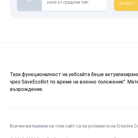
село от градски тип
AQI PM2.5
Тази функционалност на уебсайта беше актуализиран
чрез SaveEcoBot по време на военно положение". Мат
възрождение.
Всички материали на този сайт са на условията на
Creative C