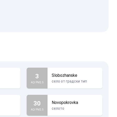
3
Slobozhanske
село от градски тип
AQI PM2.5
30
Novopokrovka
селото
AQI PM2.5