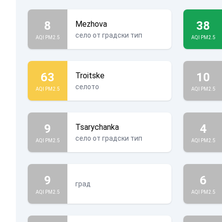
8
38
Mezhova
село от градски тип
AQI PM2.5
AQI PM2.5
63
10
Troitske
селото
AQI PM2.5
AQI PM2.5
9
4
Tsarychanka
село от градски тип
AQI PM2.5
AQI PM2.5
9
6
град
AQI PM2.5
AQI PM2.5