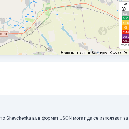
AQ
с/д
0-50
51-1
101-
151-
201-
301+
07.08.
©
Източници на данни
© SaveEcoBot
© CARTO
© O
ото Shevchenka във формат JSON могат да се използват за