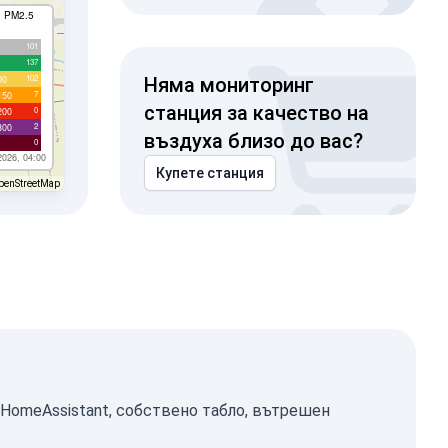
I PM2.5
101
137
102
00
Няма мониторинг
7
150
станция за качество на
0
200
2
300
въздуха близо до вас?
0
2026, 04:00
Купете станция
penStreetMap
 HomeAssistant, собствено табло, вътрешен