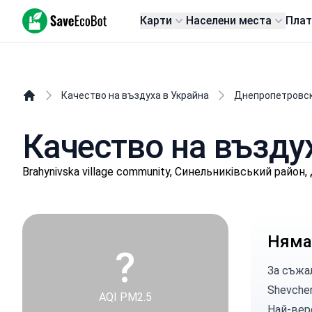
SaveEcoBot
Карти
Населени места
Пла
Качество на въздуха в Украйна
Днепропетровск
Качество на възду
Brahynivska village community, Синельниківський райо
Няма
?
За съжа
Shevchen
AQI PM2.5
Най-вер