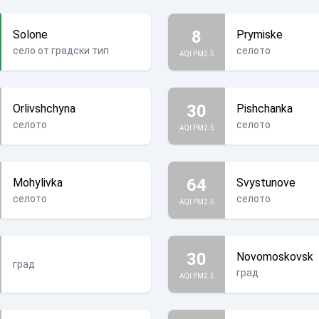
8
Solone
Prymiske
село от градски тип
селото
AQI PM2.5
30
Orlivshchyna
Pishchanka
селото
селото
AQI PM2.5
64
Mohylivka
Svystunove
селото
селото
AQI PM2.5
30
Novomoskovsk
град
град
AQI PM2.5