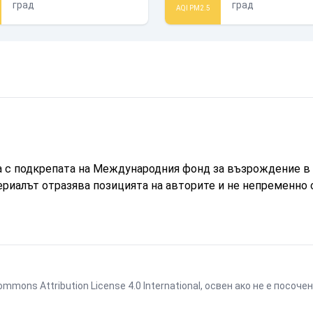
град
град
AQI PM2.5
а с подкрепата на Международния фонд за възрождение в 
ериалът отразява позицията на авторите и не непременно
ommons Attribution License 4.0 International
, освен ако не е посоч