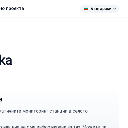
но проекта
Български
ka
а
матичните мониторинг станции в селото
о или ние не сме информирани за тях. Можете
да