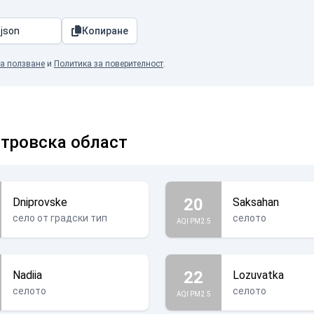
Копиране
а ползване
и
Политика за поверителност
.
тровска област
20
Dniprovske
Saksahan
село от градски тип
селото
AQI PM2.5
22
Nadiia
Lozuvatka
селото
селото
AQI PM2.5