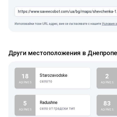
Използвайки този URL адрес, вие се съгласявате с нашите
Условия з
Други местоположения в Днепропе
18
2
Starozavodske
селото
AQI PM2.5
AQI PM2.5
5
83
Radushne
село от градски тип
AQI PM2.5
AQI PM2.5