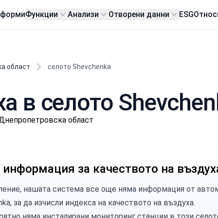
тформи
Функции
Анализи
Отворени данни
ESG
Относ
а област
селото Shevchenka
ха в селото Shevchen
н, Днепропетровска област
 информация за качеството на въздух
ление, нашата система все още няма информация от авто
ka, за да изчисли индекса на качеството на въздуха.
оятно няма инсталирани мониторинг станции в този селот