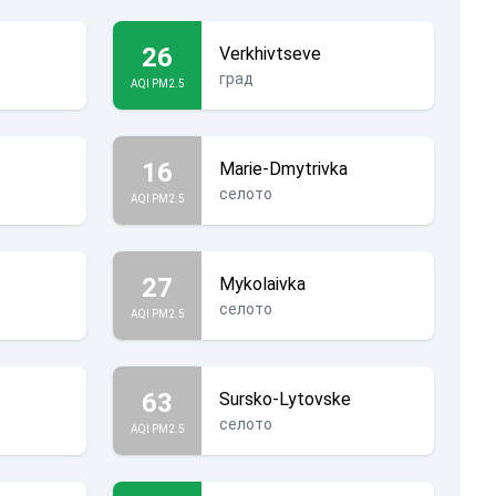
26
Verkhivtseve
град
AQI PM2.5
16
Marie-Dmytrivka
селото
AQI PM2.5
27
Mykolaivka
селото
AQI PM2.5
63
Sursko-Lytovske
селото
AQI PM2.5