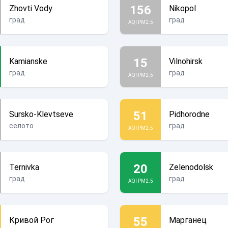
156
Zhovti Vody
Nikopol
град
град
AQI PM2.5
15
Kamianske
Vilnohirsk
град
град
AQI PM2.5
51
Sursko-Klevtseve
Pidhorodne
селото
град
AQI PM2.5
20
Ternivka
Zelenodolsk
град
град
AQI PM2.5
55
Кривой Рог
Марганец