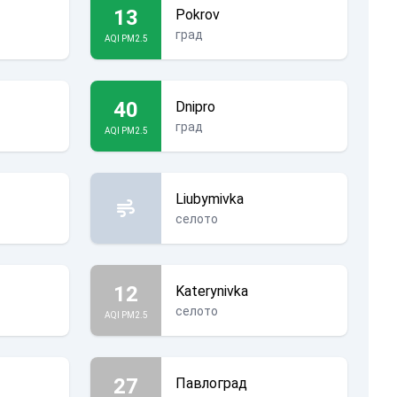
13
Pokrov
град
AQI PM2.5
40
Dnipro
град
AQI PM2.5
Liubymivka
селото
12
Katerynivka
селото
AQI PM2.5
27
Павлоград