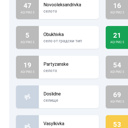
47
16
Novooleksandrivka
селото
AQI PM2.5
AQI PM2.5
5
21
Obukhivka
село от градски тип
AQI PM2.5
AQI PM2.5
19
54
Partyzanske
селото
AQI PM2.5
AQI PM2.5
69
Doslidne
селище
AQI PM2.5
53
Vasylkivka