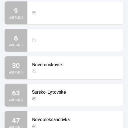
9
市
AQI PM2.5
6
市
AQI PM2.5
30
Novomoskovsk
市
AQI PM2.5
63
Sursko-Lytovske
村
AQI PM2.5
47
Novooleksandrivka
村
AQI PM2.5