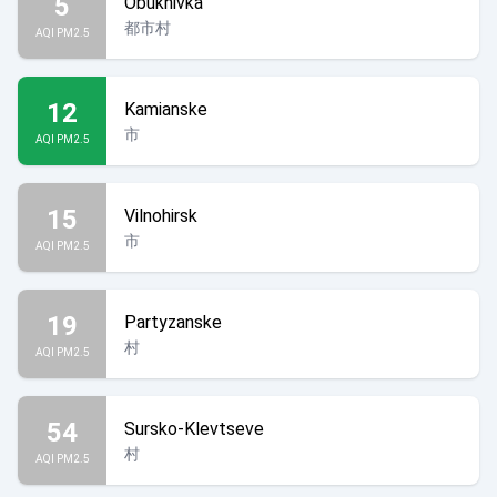
5
Obukhivka
都市村
AQI PM2.5
12
Kamianske
市
AQI PM2.5
15
Vilnohirsk
市
AQI PM2.5
19
Partyzanske
村
AQI PM2.5
54
Sursko-Klevtseve
村
AQI PM2.5