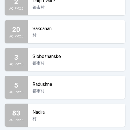
2
Dniprovske
都市村
AQI PM2.5
20
Saksahan
村
AQI PM2.5
3
Slobozhanske
都市村
AQI PM2.5
5
Radushne
都市村
AQI PM2.5
83
Nadiia
村
AQI PM2.5