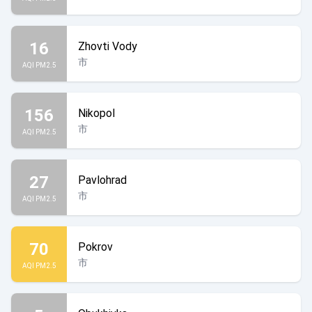
16
Zhovti Vody
市
AQI PM2.5
156
Nikopol
市
AQI PM2.5
27
Pavlohrad
市
AQI PM2.5
70
Pokrov
市
AQI PM2.5