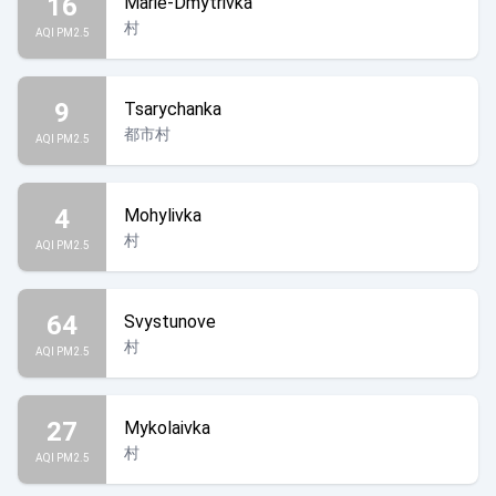
16
Marie-Dmytrivka
村
AQI PM2.5
9
Tsarychanka
都市村
AQI PM2.5
4
Mohylivka
村
AQI PM2.5
64
Svystunove
村
AQI PM2.5
27
Mykolaivka
村
AQI PM2.5