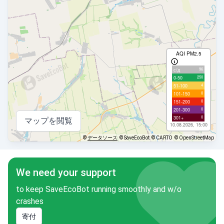
AQI PM2.5
96
с/д
250
0-50
4
51-100
0
101-150
0
151-200
0
201-300
0
301+
マップを閲覧
10.08.2026, 15:00
©
データソース
© SaveEcoBot
© CARTO
© OpenStreetMap
We need your support
to keep SaveEcoBot running smoothly and w/o
crashes
寄付