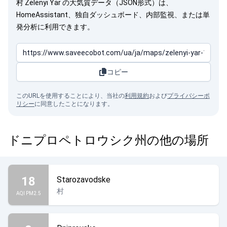
村 Zelenyi Yar の大気質データ（JSON形式）は、
HomeAssistant、独自ダッシュボード、内部監視、または単
発分析に利用できます。
コピー
このURLを使用することにより、当社の
利用規約
および
プライバシーポ
リシー
に同意したことになります。
ドニプロペトロウシク州の他の場所
18
Starozavodske
村
AQI PM2.5