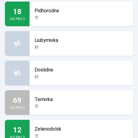
18
Pidhorodne
市
AQI PM2.5
Liubymivka
村
Doslidne
村
69
Ternivka
市
AQI PM2.5
12
Zelenodolsk
市
AQI PM2.5