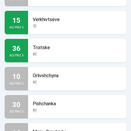
15
Verkhivtseve
市
AQI PM2.5
36
Troitske
村
AQI PM2.5
10
Orlivshchyna
村
AQI PM2.5
30
Pishchanka
村
AQI PM2.5