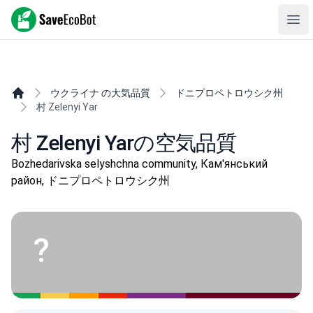
SaveEcoBot
Ope
ウクライナ の大気品質
ドニプロペトロウシク州
村 Zelenyi Yar
村 Zelenyi Yarの空気品質
Bozhedarivska selyshchna community, Кам'янський
район, ドニプロペトロウシク州
?