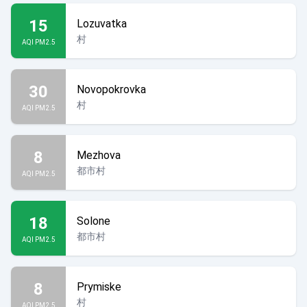
15
Lozuvatka
村
AQI PM2.5
30
Novopokrovka
村
AQI PM2.5
8
Mezhova
都市村
AQI PM2.5
18
Solone
都市村
AQI PM2.5
8
Prymiske
村
AQI PM2.5