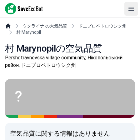
SaveEcoBot
Ope
ウクライナ の大気品質
ドニプロペトロウシク州
村 Marynopil
村 Marynopilの空気品質
Pershotravnevska village community, Нікопольський
район, ドニプロペトロウシク州
?
空気品質に関する情報はありません