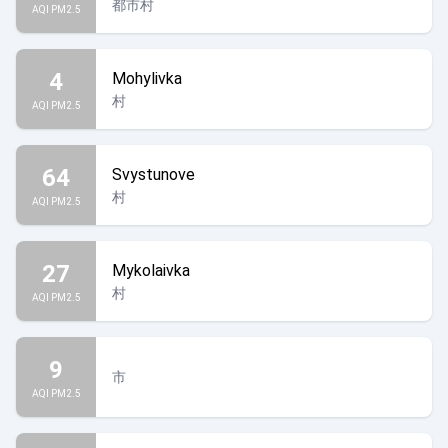
都市村
AQI PM2.5
4
Mohylivka
村
AQI PM2.5
64
Svystunove
村
AQI PM2.5
27
Mykolaivka
村
AQI PM2.5
9
市
AQI PM2.5