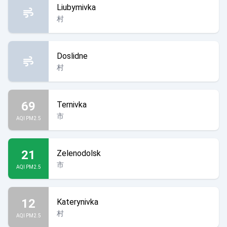
Liubymivka
村
Doslidne
村
69
Ternivka
市
AQI PM2.5
21
Zelenodolsk
市
AQI PM2.5
12
Katerynivka
村
AQI PM2.5