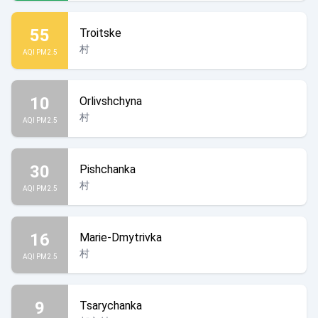
55
Troitske
村
AQI PM2.5
10
Orlivshchyna
村
AQI PM2.5
30
Pishchanka
村
AQI PM2.5
16
Marie-Dmytrivka
村
AQI PM2.5
9
Tsarychanka