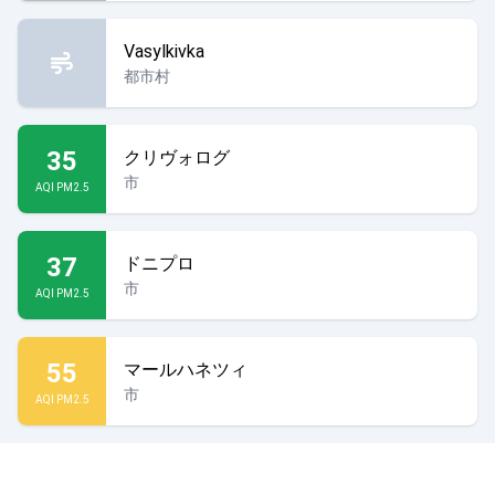
Vasylkivka
都市村
35
クリヴォログ
市
AQI PM2.5
37
ドニプロ
市
AQI PM2.5
クリミアはウクライナで
55
マールハネツィ
市
AQI PM2.5