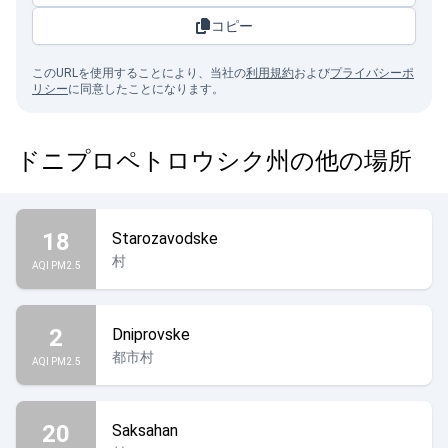
コピー
このURLを使用することにより、当社の
利用規約
および
プライバシーポ
リシー
に同意したことになります。
ドニプロペトロウシク州の他の場所
18
Starozavodske
村
AQI PM2.5
2
Dniprovske
都市村
AQI PM2.5
20
Saksahan