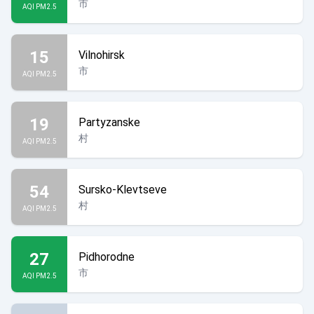
市
AQI PM2.5
15
Vilnohirsk
市
AQI PM2.5
19
Partyzanske
村
AQI PM2.5
54
Sursko-Klevtseve
村
AQI PM2.5
27
Pidhorodne
市
AQI PM2.5