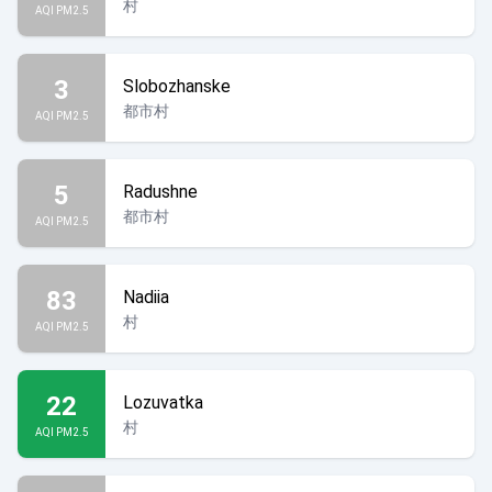
村
AQI PM2.5
3
Slobozhanske
都市村
AQI PM2.5
5
Radushne
都市村
AQI PM2.5
83
Nadiia
村
AQI PM2.5
22
Lozuvatka
村
AQI PM2.5