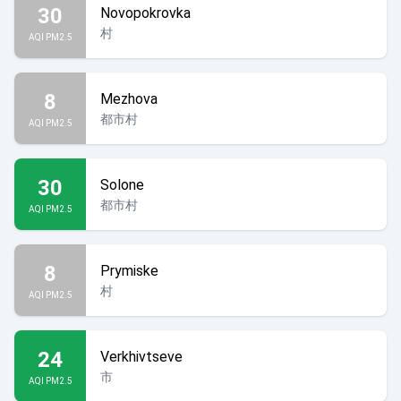
30
Novopokrovka
村
AQI PM2.5
8
Mezhova
都市村
AQI PM2.5
30
Solone
都市村
AQI PM2.5
8
Prymiske
村
AQI PM2.5
24
Verkhivtseve
市
AQI PM2.5