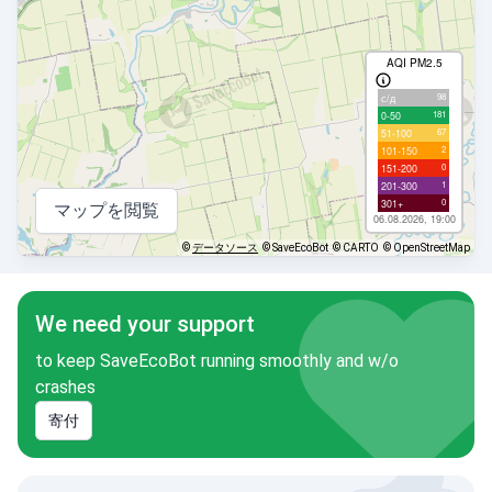
AQI PM2.5
98
с/д
181
0-50
67
51-100
2
101-150
0
151-200
1
201-300
0
301+
マップを閲覧
06.08.2026, 19:00
©
データソース
© SaveEcoBot
© CARTO
© OpenStreetMap
We need your support
to keep SaveEcoBot running smoothly and w/o
crashes
寄付