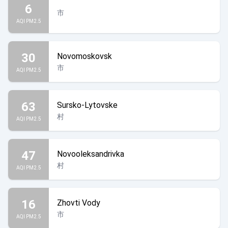
6
市
AQI PM2.5
30
Novomoskovsk
市
AQI PM2.5
63
Sursko-Lytovske
村
AQI PM2.5
47
Novooleksandrivka
村
AQI PM2.5
16
Zhovti Vody
市
AQI PM2.5