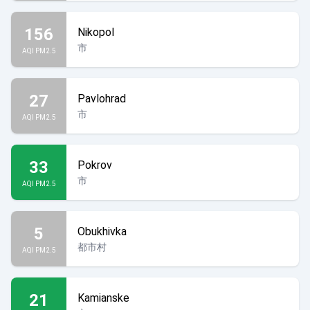
156
Nikopol
市
AQI PM2.5
27
Pavlohrad
市
AQI PM2.5
33
Pokrov
市
AQI PM2.5
5
Obukhivka
都市村
AQI PM2.5
21
Kamianske