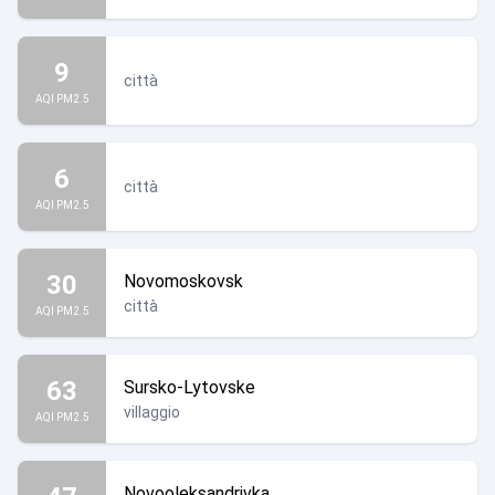
9
città
AQI PM2.5
6
città
AQI PM2.5
30
Novomoskovsk
città
AQI PM2.5
63
Sursko-Lytovske
villaggio
AQI PM2.5
Novooleksandrivka