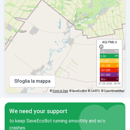
AQI PM2.5
106
с/д
139
0-50
99
51-100
3
101-150
1
151-200
1
201-300
0
301+
Sfoglia la mappa
07.08.2026, 06:00
©
Fonti di Dati
© SaveEcoBot
© CARTO
© OpenStreetMap
We need your support
to keep SaveEcoBot running smoothly and w/o
crashes