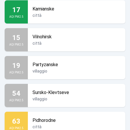
17
Kamianske
città
AQI PM2.5
15
Vilnohirsk
città
AQI PM2.5
19
Partyzanske
villaggio
AQI PM2.5
54
Sursko-Klevtseve
villaggio
AQI PM2.5
63
Pidhorodne
città
AQI PM2.5