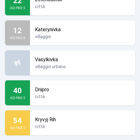
22
città
AQI PM2.5
12
Katerynivka
villaggio
AQI PM2.5
Vasylkivka
villaggio urbano
40
Dnipro
città
AQI PM2.5
54
Kryvyj Rih
città
AQI PM2.5