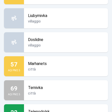
Liubymivka
villaggio
Doslidne
villaggio
57
Marhanets
città
AQI PM2.5
69
Ternivka
città
AQI PM2.5
Zelenodolsk