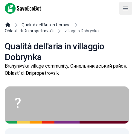
SaveEcoBot
Ope
Qualità dell'Aria in Ucraina
Oblast' di Dnipropetrovs'k
villaggio Dobrynka
Qualità dell'aria in villaggio
Dobrynka
Brahynivska village community, Синельниківський район,
Oblast' di Dnipropetrovs'k
?