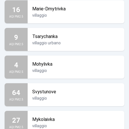
16
Marie-Dmytrivka
villaggio
AQI PM2.5
9
Tsarychanka
villaggio urbano
AQI PM2.5
4
Mohylivka
villaggio
AQI PM2.5
64
Svystunove
villaggio
AQI PM2.5
27
Mykolaivka
villaggio
AQI PM2.5