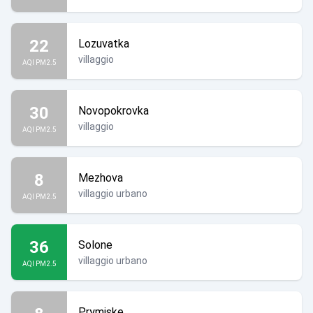
22
Lozuvatka
villaggio
AQI PM2.5
30
Novopokrovka
villaggio
AQI PM2.5
8
Mezhova
villaggio urbano
AQI PM2.5
36
Solone
villaggio urbano
AQI PM2.5
Prymiske