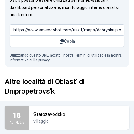
JSON possono essere utilizzati per HomeAssistant,
dashboard personalizzate, monitoraggio interno o analisi
una tantum.
Copia
Utilizzando questo URL, accetti i nostri
Termini di utilizzo
e la nostra
Informativa sulla privacy
.
Altre località di Oblast' di
Dnipropetrovs'k
18
Starozavodske
villaggio
AQI PM2.5