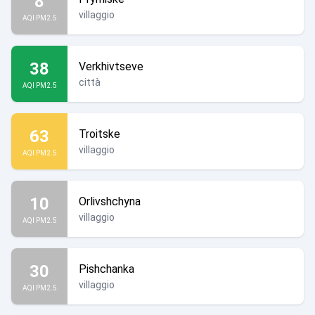
8
villaggio
AQI PM2.5
38
Verkhivtseve
città
AQI PM2.5
63
Troitske
villaggio
AQI PM2.5
10
Orlivshchyna
villaggio
AQI PM2.5
30
Pishchanka
villaggio
AQI PM2.5