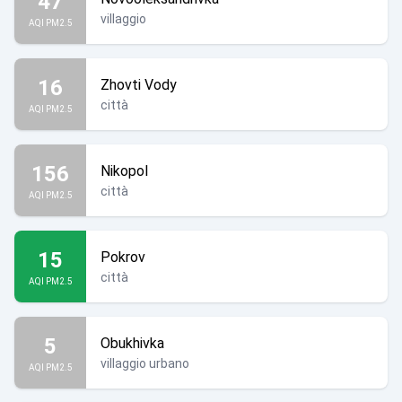
47
villaggio
AQI PM2.5
16
Zhovti Vody
città
AQI PM2.5
156
Nikopol
città
AQI PM2.5
15
Pokrov
città
AQI PM2.5
5
Obukhivka
villaggio urbano
AQI PM2.5