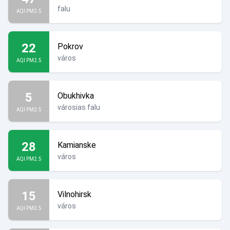
falu
AQI PM2.5
22
Pokrov
város
AQI PM2.5
5
Obukhivka
városias falu
AQI PM2.5
28
Kamianske
város
AQI PM2.5
15
Vilnohirsk
város
AQI PM2.5