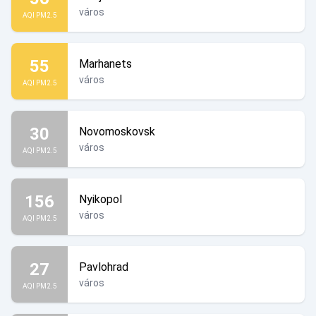
város
AQI PM2.5
55
Marhanets
város
AQI PM2.5
30
Novomoskovsk
város
AQI PM2.5
156
Nyikopol
város
AQI PM2.5
27
Pavlohrad
város
AQI PM2.5