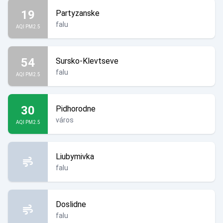
19
Partyzanske
falu
AQI PM2.5
54
Sursko-Klevtseve
falu
AQI PM2.5
30
Pidhorodne
város
AQI PM2.5
Liubymivka
falu
Doslidne
falu