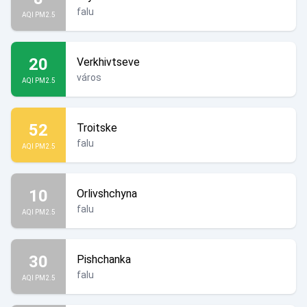
falu
AQI PM2.5
20
Verkhivtseve
város
AQI PM2.5
52
Troitske
falu
AQI PM2.5
10
Orlivshchyna
falu
AQI PM2.5
30
Pishchanka
falu
AQI PM2.5