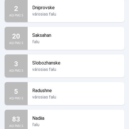
2
Dniprovske
városias falu
AQI PM2.5
20
Saksahan
falu
AQI PM2.5
3
Slobozhanske
városias falu
AQI PM2.5
5
Radushne
városias falu
AQI PM2.5
83
Nadiia
falu
AQI PM2.5