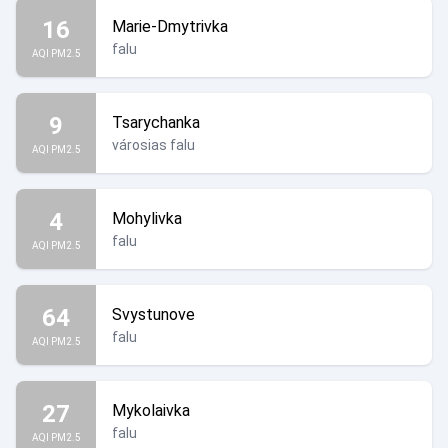
16
Marie-Dmytrivka
falu
AQI PM2.5
9
Tsarychanka
városias falu
AQI PM2.5
4
Mohylivka
falu
AQI PM2.5
64
Svystunove
falu
AQI PM2.5
27
Mykolaivka
falu
AQI PM2.5