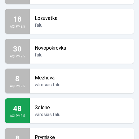
18
Lozuvatka
falu
AQI PM2.5
30
Novopokrovka
falu
AQI PM2.5
8
Mezhova
városias falu
AQI PM2.5
48
Solone
városias falu
AQI PM2.5
8
Prymiske