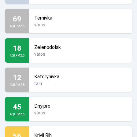
69
Ternivka
város
AQI PM2.5
18
Zelenodolsk
város
AQI PM2.5
12
Katerynivka
falu
AQI PM2.5
45
Dnyipro
város
AQI PM2.5
56
Krivij Rih