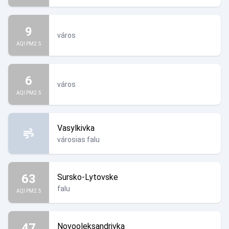
9
város
AQI PM2.5
6
város
AQI PM2.5
Vasylkivka
városias falu
63
Sursko-Lytovske
falu
AQI PM2.5
47
Novooleksandrivka