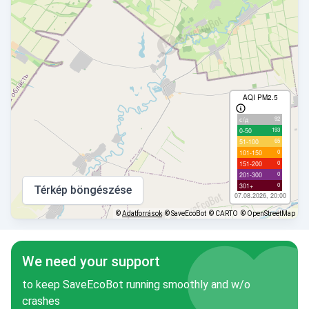
AQI PM2.5
92
с/д
193
0-50
65
51-100
0
101-150
0
151-200
0
201-300
0
301+
Térkép böngészése
07.08.2026, 20:00
©
Adatforrások
© SaveEcoBot
© CARTO
© OpenStreetMap
We need your support
to keep SaveEcoBot running smoothly and w/o
crashes