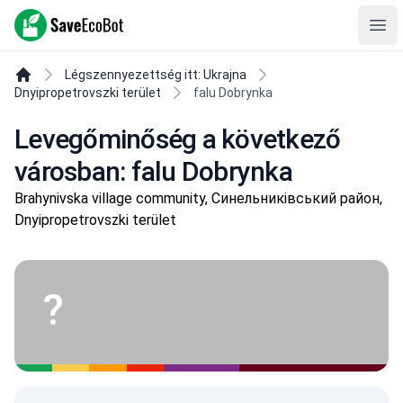
SaveEcoBot
Ope
Légszennyezettség itt: Ukrajna
Dnyipropetrovszki terület
falu Dobrynka
Levegőminőség a következő
városban: falu Dobrynka
Brahynivska village community, Синельниківський район,
Dnyipropetrovszki terület
?