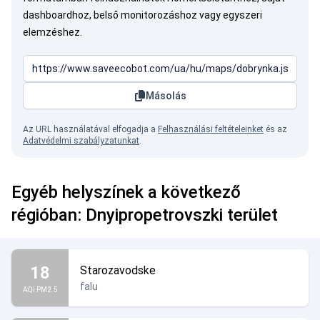
dashboardhoz, belső monitorozáshoz vagy egyszeri
elemzéshez.
Másolás
Az URL használatával elfogadja a
Felhasználási feltételeinket
és az
Adatvédelmi szabályzatunkat
.
Egyéb helyszínek a következő
régióban: Dnyipropetrovszki terület
18
Starozavodske
falu
AQI PM2.5