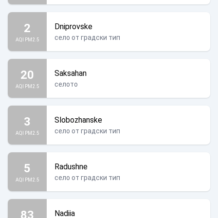
2
Dniprovske
село от градски тип
AQI PM2.5
20
Saksahan
селото
AQI PM2.5
3
Slobozhanske
село от градски тип
AQI PM2.5
5
Radushne
село от градски тип
AQI PM2.5
83
Nadiia