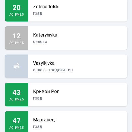
20
Zelenodolsk
град
AQI PM2.5
12
Katerynivka
селото
AQI PM2.5
Vasylkivka
село от градски тип
43
Кривой Рог
град
AQI PM2.5
47
Марганец
град
AQI PM2.5