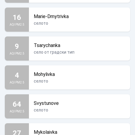
16
Marie-Dmytrivka
селото
AQI PM2.5
9
Tsarychanka
село от градски тип
AQI PM2.5
4
Mohylivka
селото
AQI PM2.5
64
Svystunove
селото
AQI PM2.5
27
Mykolaivka