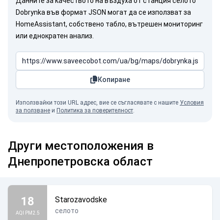
Данните за качеството на въздуха от станция селото
Dobrynka във формат JSON могат да се използват за
HomeAssistant, собствено табло, вътрешен мониторинг
или еднократен анализ.
Копиране
Използвайки този URL адрес, вие се съгласявате с нашите
Условия
за ползване
и
Политика за поверителност
.
Други местоположения в
Днепропетровска област
18
Starozavodske
селото
AQI PM2.5