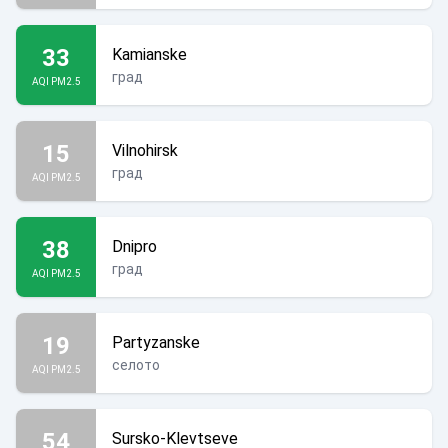
33
Kamianske
град
AQI PM2.5
15
Vilnohirsk
град
AQI PM2.5
38
Dnipro
град
AQI PM2.5
19
Partyzanske
селото
AQI PM2.5
54
Sursko-Klevtseve