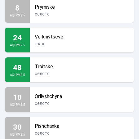
8
Prymiske
селото
AQI PM2.5
24
Verkhivtseve
град
AQI PM2.5
48
Troitske
селото
AQI PM2.5
10
Orlivshchyna
селото
AQI PM2.5
30
Pishchanka
селото
AQI PM2.5