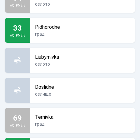
селото
AQI PM2.5
33
Pidhorodne
град
AQI PM2.5
Liubymivka
селото
Doslidne
селище
69
Ternivka
град
AQI PM2.5