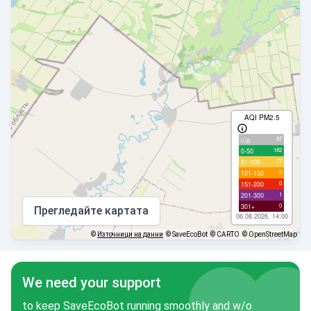
AQI PM2.5
87
с/д
182
0-50
77
51-100
2
101-150
0
151-200
1
201-300
0
301+
Прегледайте картата
06.08.2026, 14:00
©
Източници на данни
© SaveEcoBot
© CARTO
© OpenStreetMap
We need your support
to keep SaveEcoBot running smoothly and w/o