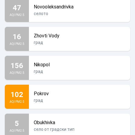
47
Novooleksandrivka
селото
AQI PM2.5
16
Zhovti Vody
град
AQI PM2.5
156
Nikopol
град
AQI PM2.5
102
Pokrov
град
AQI PM2.5
5
Obukhivka
село от градски тип
AQI PM2.5