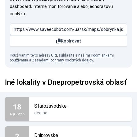
dashboard, interné monitorovanie alebo jednorazovú
analýzu.
Kopírovať
Používaním tejto adresy URL súhlasíte s našimi
Podmienkami
používania
a
Zásadami ochrany osobných údajov
.
Iné lokality v Dnepropetrovská oblasť
18
Starozavodske
dedina
AQI PM2.5
2
Dniprovske