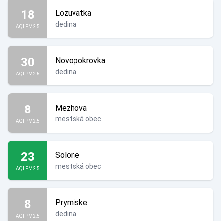
18
Lozuvatka
dedina
AQI PM2.5
30
Novopokrovka
dedina
AQI PM2.5
8
Mezhova
mestská obec
AQI PM2.5
23
Solone
mestská obec
AQI PM2.5
8
Prymiske
dedina
AQI PM2.5