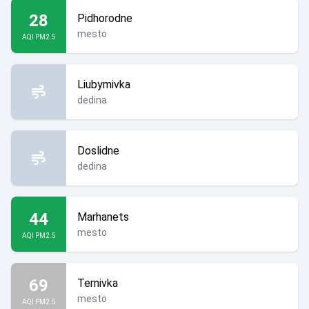
28
Pidhorodne
mesto
AQI PM2.5
Liubymivka
dedina
Doslidne
dedina
44
Marhanets
mesto
AQI PM2.5
69
Ternivka
mesto
AQI PM2.5