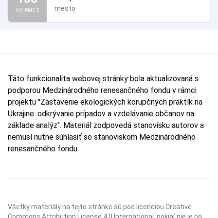
mesto
AQI PM2.5
Táto funkcionalita webovej stránky bola aktualizovaná s
podporou Medzinárodného renesančného fondu v rámci
projektu "Zastavenie ekologických korupčných praktík na
Ukrajine: odkrývanie prípadov a vzdelávanie občanov na
základe analýz". Materiál zodpovedá stanovisku autorov a
nemusí nutne súhlasiť so stanoviskom Medzinárodného
renesančného fondu.
Všetky materiály na tejto stránke sú pod licenciou
Creative
Commons Attribution License 4.0 International
, pokiaľ nie je na