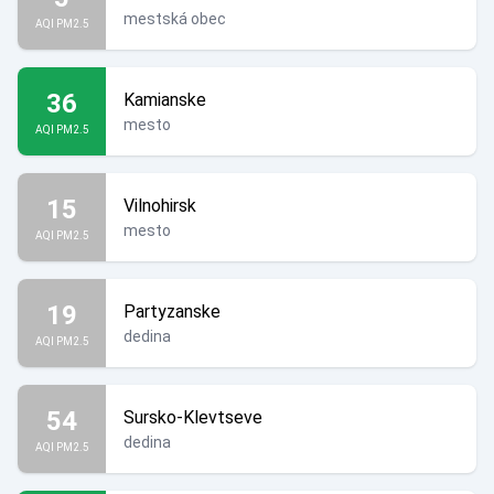
mestská obec
AQI PM2.5
36
Kamianske
mesto
AQI PM2.5
15
Vilnohirsk
mesto
AQI PM2.5
19
Partyzanske
dedina
AQI PM2.5
54
Sursko-Klevtseve
dedina
AQI PM2.5