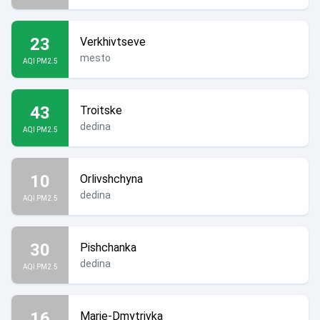
23
Verkhivtseve
mesto
AQI PM2.5
43
Troitske
dedina
AQI PM2.5
10
Orlivshchyna
dedina
AQI PM2.5
30
Pishchanka
dedina
AQI PM2.5
16
Marie-Dmytrivka