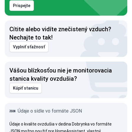
Prispejte
Cítite alebo vidíte znečistený vzduch?
Nechajte to tak!
Vyplniť sťažnosť
Vášou blízkosťou nie je monitorovacia
stanica kvality ovzdušia?
Kúpiť stanicu
Údaje o sídle vo formáte JSON
Údaje o kvalite ovzdušia v dedina Dobrynka vo formáte
JSON možno použiť pre HomeAssistant, vlastný