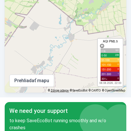
AQI PM2.5
101
с/д
239
0-50
9
51-100
0
101-150
0
151-200
1
201-300
0
301+
Prehliadať mapu
08.08.2026, 22:00
©
Zdroje údajov
© SaveEcoBot
© CARTO
© OpenStreetMap
We need your support
to keep SaveEcoBot running smoothly and w/o
crashes