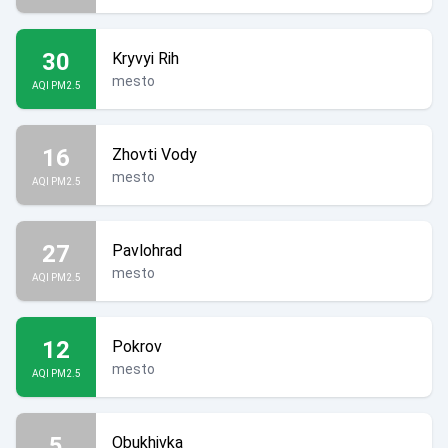
30
Kryvyi Rih
mesto
AQI PM2.5
16
Zhovti Vody
mesto
AQI PM2.5
27
Pavlohrad
mesto
AQI PM2.5
12
Pokrov
mesto
AQI PM2.5
5
Obukhivka