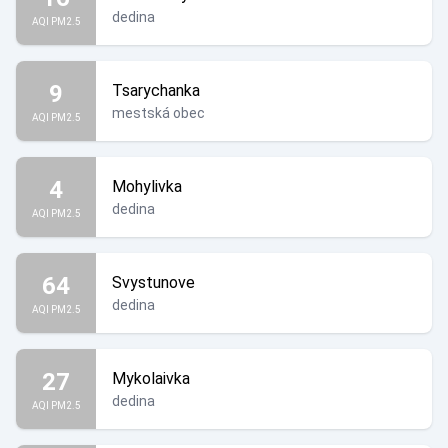
dedina
AQI PM2.5
9
Tsarychanka
mestská obec
AQI PM2.5
4
Mohylivka
dedina
AQI PM2.5
64
Svystunove
dedina
AQI PM2.5
27
Mykolaivka
dedina
AQI PM2.5