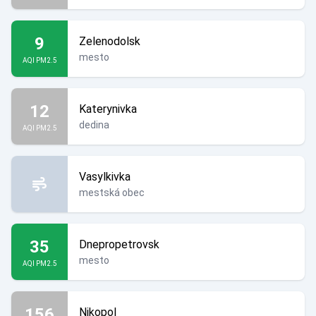
9
Zelenodolsk
mesto
AQI PM2.5
12
Katerynivka
dedina
AQI PM2.5
Vasylkivka
mestská obec
35
Dnepropetrovsk
mesto
AQI PM2.5
156
Nikopol