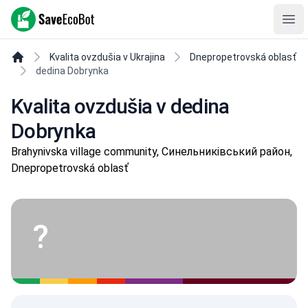
SaveEcoBot
Ope
Kvalita ovzdušia v Ukrajina
Dnepropetrovská oblasť
dedina Dobrynka
Kvalita ovzdušia v dedina
Dobrynka
Brahynivska village community, Синельниківський район,
Dnepropetrovská oblasť
?