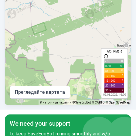
AQI PM2.5
85
с/д
191
0-50
72
51-100
0
101-150
0
151-200
1
201-300
0
301+
Прегледайте картата
06.08.2026, 16:00
©
Източници на данни
© SaveEcoBot
© CARTO
© OpenStreetMap
We need your support
to keep SaveEcoBot running smoothly and w/o