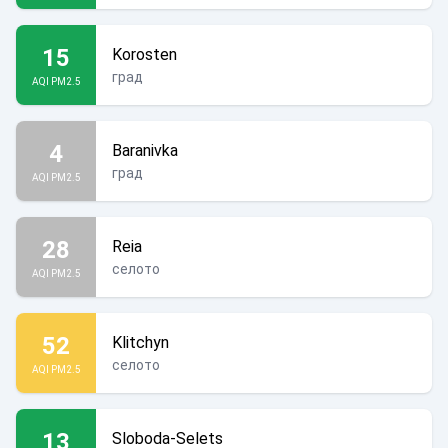
15
Korosten
град
AQI PM2.5
4
Baranivka
град
AQI PM2.5
28
Reia
селото
AQI PM2.5
52
Klitchyn
селото
AQI PM2.5
13
Sloboda-Selets