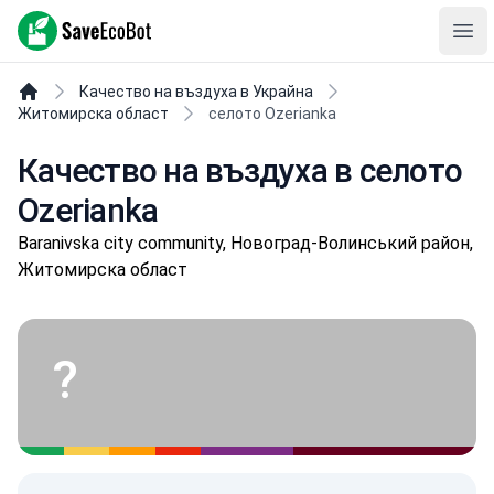
SaveEcoBot
Ope
Качество на въздуха в Украйна
Житомирска област
селото Ozerianka
Качество на въздуха в селото
Ozerianka
Baranivska city community, Новоград-Волинський район,
Житомирска област
?