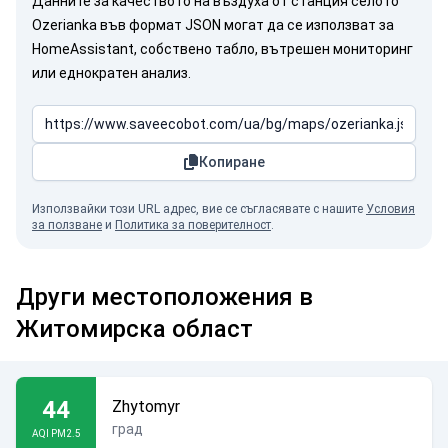
Данните за качеството на въздуха от станция селото
Ozerianka във формат JSON могат да се използват за
HomeAssistant, собствено табло, вътрешен мониторинг
или еднократен анализ.
Копиране
Използвайки този URL адрес, вие се съгласявате с нашите
Условия
за ползване
и
Политика за поверителност
.
Други местоположения в
Житомирска област
44
Zhytomyr
град
AQI PM2.5