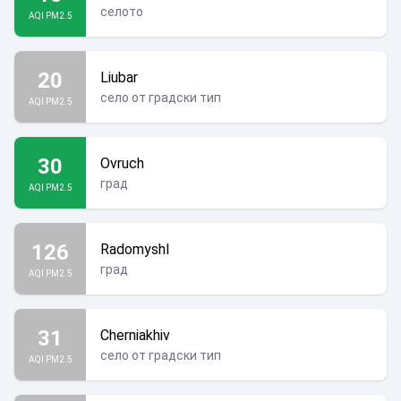
селото
AQI PM2.5
20
Liubar
село от градски тип
AQI PM2.5
30
Ovruch
град
AQI PM2.5
126
Radomyshl
град
AQI PM2.5
31
Cherniakhiv
село от градски тип
AQI PM2.5