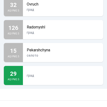
32
Ovruch
град
AQI PM2.5
126
Radomyshl
град
AQI PM2.5
15
Pekarshchyna
селото
AQI PM2.5
29
град
AQI PM2.5