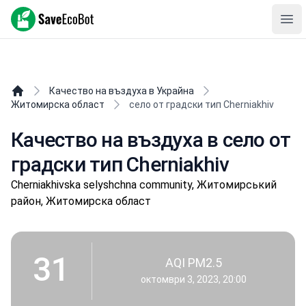
SaveEcoBot
Ope
Качество на въздуха в Украйна
Житомирска област
село от градски тип Cherniakhiv
Качество на въздуха в село от
градски тип Cherniakhiv
Cherniakhivska selyshchna community, Житомирський
район, Житомирска област
31
AQI PM2.5
октомври 3, 2023, 20:00