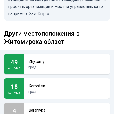
проекти, организации и местни управления, като
например:
SaveDnipro
.
Други местоположения в
Житомирска област
49
Zhytomyr
град
AQI PM2.5
18
Korosten
град
AQI PM2.5
4
Baranivka