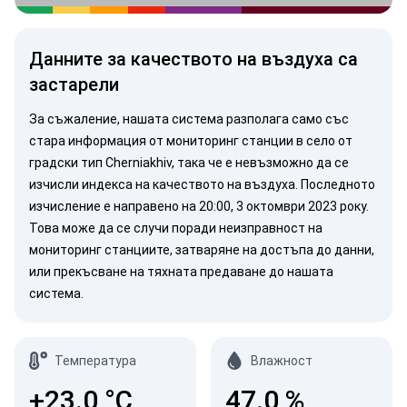
Данните за качеството на въздуха са
застарели
За съжаление, нашата система разполага само със
стара информация от мониторинг станции в село от
градски тип Cherniakhiv, така че е невъзможно да се
изчисли индекса на качеството на въздуха. Последното
изчисление е направено на 20:00, 3 октомври 2023 року.
Това може да се случи поради неизправност на
мониторинг станциите, затваряне на достъпа до данни,
или прекъсване на тяхната предаване до нашата
система.
Температура
Влажност
+23.0
°C
47.0
%