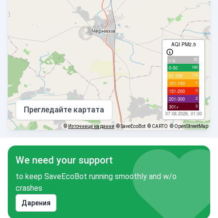
AQI PM2.5
92
с/д
140
0-50
110
51-100
5
101-150
0
151-200
2
201-300
0
301+
Прегледайте картата
07.08.2026, 01:00
©
Източници на данни
© SaveEcoBot
© CARTO
© OpenStreetMap
We need your support
to keep SaveEcoBot running smoothly and w/o
crashes
Дарения