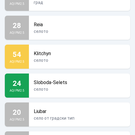
град
AQI PM2.5
28
Reia
селото
AQI PM2.5
54
Klitchyn
селото
AQI PM2.5
24
Sloboda-Selets
селото
AQI PM2.5
20
Liubar
село от градски тип
AQI PM2.5