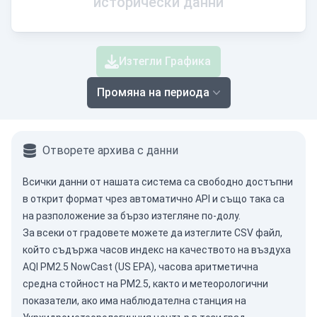
исторически данни
Изтегли Графика
Промяна на периода
Отворете архива с данни
Всички данни от нашата система са свободно достъпни
в открит формат чрез
автоматично API
и също така са
на разположение за бързо изтегляне по-долу.
За всеки от градовете можете да изтеглите CSV файл,
който съдържа часов индекс на качеството на въздуха
AQI PM2.5 NowCast (US EPA), часова аритметична
средна стойност на PM2.5, както и метеорологични
показатели, ако има наблюдателна станция на