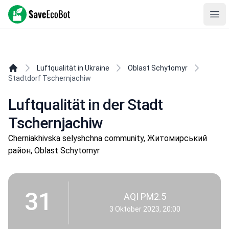
SaveEcoBot
Ope
Luftqualität in Ukraine
Oblast Schytomyr
Stadtdorf Tschernjachiw
Luftqualität in der Stadt
Tschernjachiw
Cherniakhivska selyshchna community, Житомирський
район, Oblast Schytomyr
31
AQI PM2.5
3 Oktober 2023, 20:00