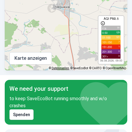
AQI PM2.5
91
с/д
129
0-50
121
51-100
7
101-150
1
151-200
0
201-300
0
301+
Karte anzeigen
06.08.2026, 09:00
©
Datenquellen
© SaveEcoBot
© CARTO
© OpenStreetMap
We need your support
to keep SaveEcoBot running smoothly and w/o
crashes
Spenden