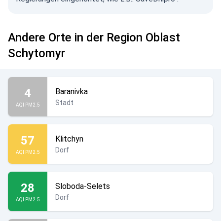
Andere Orte in der Region Oblast
Schytomyr
4
Baranivka
Stadt
AQI PM2.5
57
Klitchyn
Dorf
AQI PM2.5
28
Sloboda-Selets
Dorf
AQI PM2.5