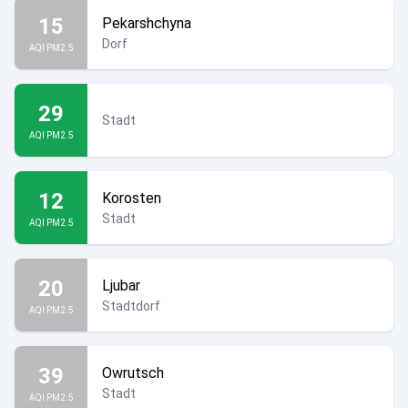
15
Pekarshchyna
Dorf
AQI PM2.5
29
Stadt
AQI PM2.5
12
Korosten
Stadt
AQI PM2.5
20
Ljubar
Stadtdorf
AQI PM2.5
39
Owrutsch
Stadt
AQI PM2.5