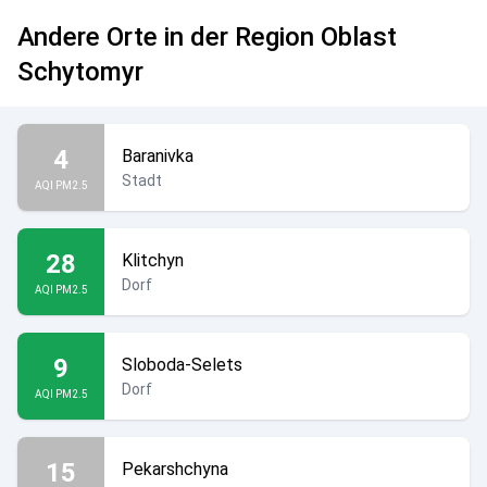
Andere Orte in der Region Oblast
Schytomyr
4
Baranivka
Stadt
AQI PM2.5
28
Klitchyn
Dorf
AQI PM2.5
9
Sloboda-Selets
Dorf
AQI PM2.5
15
Pekarshchyna