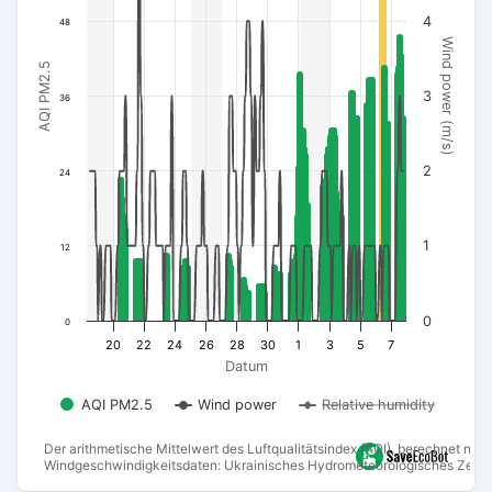
4
48
Wind power (m/s)
AQI PM2.5
3
36
2
24
1
12
0
0
20
22
24
26
28
30
1
3
5
7
Datum
AQI PM2.5
Wind power
Relative humidity
Der arithmetische Mittelwert des Luftqualitätsindex (AQI), berechnet na
Windgeschwindigkeitsdaten: Ukrainisches Hydrometeorologisches Zentr