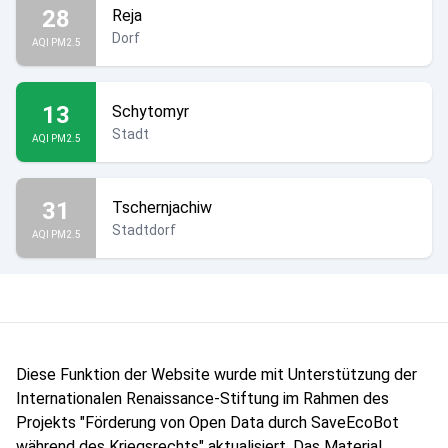
28
Reja
Dorf
AQI PM2.5
13
Schytomyr
Stadt
AQI PM2.5
31
Tschernjachiw
Stadtdorf
AQI PM2.5
Diese Funktion der Website wurde mit Unterstützung der
Internationalen Renaissance-Stiftung im Rahmen des
Projekts "Förderung von Open Data durch SaveEcoBot
während des Kriegsrechts" aktualisiert. Das Material