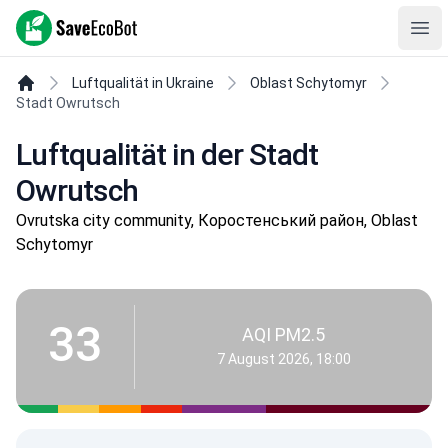
SaveEcoBot
Ope
Luftqualität in Ukraine
Oblast Schytomyr
Stadt Owrutsch
Luftqualität in der Stadt
Owrutsch
Ovrutska city community, Коростенський район, Oblast
Schytomyr
33
AQI PM2.5
7 August 2026, 18:00