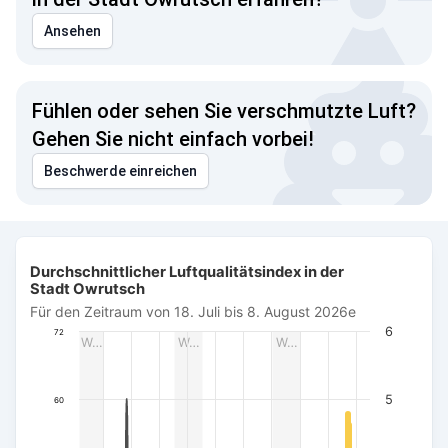
Ansehen
Fühlen oder sehen Sie verschmutzte Luft?
Gehen Sie nicht einfach vorbei!
Beschwerde einreichen
Durchschnittlicher Luftqualitätsindex in der Stadt Owrutsch
Durchschnittlicher Luftqualitätsindex in der
Combination chart with 3 data series.
Stadt Owrutsch
Für den Zeitraum von 18. Juli bis 8. August 2026e
Für den Zeitraum von 18. Juli bis 8. August 2026e
The chart has 1 X axis displaying Datum. Data ranges from 
6
72
W…
W…
W…
The chart has 3 Y axes displaying AQI PM2.5, Wind power (m/s
5
60