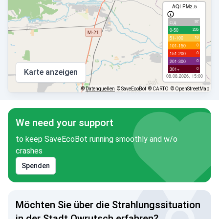
AQI PM2.5
97
с/д
235
0-50
18
51-100
0
101-150
0
151-200
0
201-300
0
301+
Karte anzeigen
08.08.2026, 15:00
©
Datenquellen
© SaveEcoBot
© CARTO
© OpenStreetMap
We need your support
to keep SaveEcoBot running smoothly and w/o
crashes
Spenden
Möchten Sie über die Strahlungssituation
in der Stadt Owrutsch erfahren?