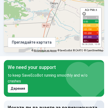
AQI PM2.5
97
с/д
235
0-50
18
51-100
0
101-150
0
151-200
0
201-300
0
301+
Прегледайте картата
08.08.2026, 15:00
©
Източници на данни
© SaveEcoBot
© CARTO
© OpenStreetMap
We need your support
to keep SaveEcoBot running smoothly and w/o
crashes
Дарения
Искате ли да знаете за радиационната