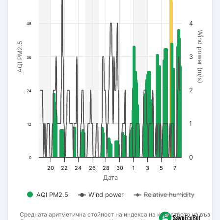
4
48
Wind power (m/s)
AQI PM2.5
3
36
2
24
1
12
0
0
20
22
24
26
28
30
1
3
5
7
Дата
AQI PM2.5
Wind power
Relative humidity
Средната аритметична стойност на индекса на качеството на въздух