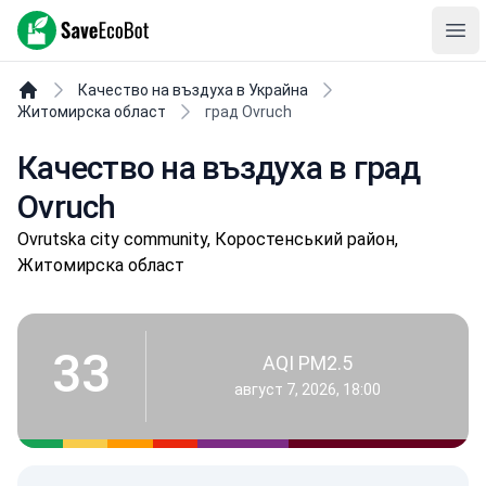
SaveEcoBot
Ope
Качество на въздуха в Украйна
Житомирска област
град Ovruch
Качество на въздуха в град
Ovruch
Ovrutska city community, Коростенський район,
Житомирска област
33
AQI PM2.5
август 7, 2026, 18:00