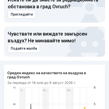
обстановка в град Ovruch?
Прегледайте
Чувствате или виждате замърсен
въздух? Не минавайте мимо!
Подайте жалба
Среден индекс на качеството на въздуха в град Ovruch
Среден индекс на качеството на въздуха в
Combination chart with 3 data series.
град Ovruch
За периода от 18 юли до 8 август 2026 г.
За периода от 18 юли до 8 август 2026 г.
The chart has 1 X axis displaying Дата. Data ranges from 2
6
72
У…
Уи…
Уи…
The chart has 3 Y axes displaying AQI PM2.5, Wind power (m/s
5
60