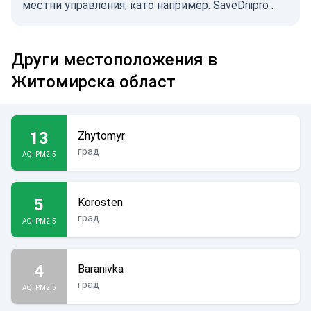
местни управления, като например:
SaveDnipro
.
Други местоположения в
Житомирска област
13
Zhytomyr
град
AQI PM2.5
5
Korosten
град
AQI PM2.5
4
Baranivka
град
AQI PM2.5