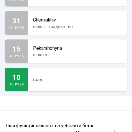
31
Cherniakhiv
село от градски тип
AQI PM2.5
15
Pekarshchyna
селото
AQI PM2.5
10
град
AQI PM2.5
Тази функционалност на уебсайта беше