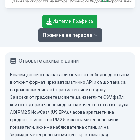
Данни за скоростта на вятъра: Украински Хидрометеорологичен Цен
End of interactive chart.
Изтегли Графика
Промяна на периода
Отворете архива с данни
Всички данни от нашата система са свободно достъпни
в открит формат чрез
автоматично API
и също така са
на разположение за бързо изтегляне по-долу.
За всеки от градовете можете да изтеглите CSV файл,
който съдържа часов индекс на качеството на въздуха
AQI PM2.5 NowCast (US EPA), часова аритметична
средна стойност на PM2.5, както и метеорологични
показатели, ако има наблюдателна станция на
Укрхидрометеорологичния център в този град.