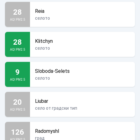
28
Reia
селото
AQI PM2.5
28
Klitchyn
селото
AQI PM2.5
9
Sloboda-Selets
селото
AQI PM2.5
20
Liubar
село от градски тип
AQI PM2.5
126
Radomyshl
град
AQI PM2.5