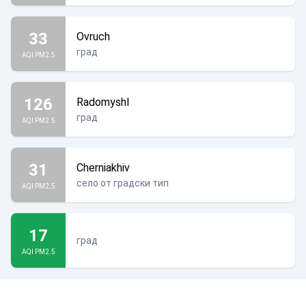
33
Ovruch
град
AQI PM2.5
126
Radomyshl
град
AQI PM2.5
31
Cherniakhiv
село от градски тип
AQI PM2.5
17
град
AQI PM2.5