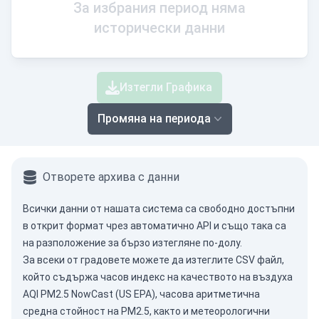
За избрания период няма
исторически данни
Изтегли Графика
Промяна на периода
Отворете архива с данни
Всички данни от нашата система са свободно достъпни
в открит формат чрез
автоматично API
и също така са
на разположение за бързо изтегляне по-долу.
За всеки от градовете можете да изтеглите CSV файл,
който съдържа часов индекс на качеството на въздуха
AQI PM2.5 NowCast (US EPA), часова аритметична
средна стойност на PM2.5, както и метеорологични