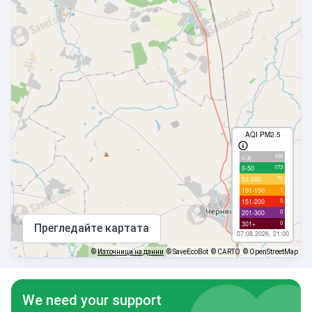
AQI PM2.5
105
с/д
173
0-50
71
51-100
1
101-150
0
151-200
0
201-300
0
301+
Прегледайте картата
07.08.2026, 21:00
©
Източници на данни
© SaveEcoBot
© CARTO
© OpenStreetMap
We need your support