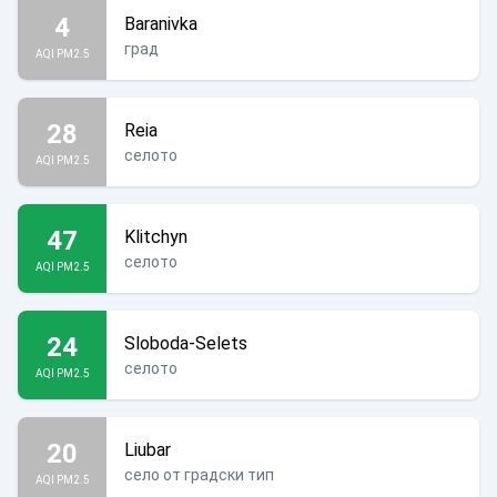
4
Baranivka
град
AQI PM2.5
28
Reia
селото
AQI PM2.5
47
Klitchyn
селото
AQI PM2.5
24
Sloboda-Selets
селото
AQI PM2.5
20
Liubar
село от градски тип
AQI PM2.5