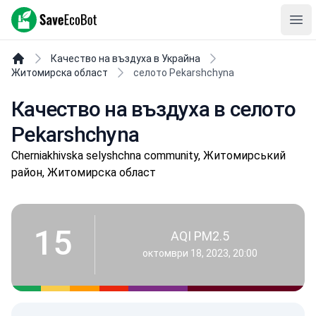
SaveEcoBot
Ope
Качество на въздуха в Украйна
Житомирска област
селото Pekarshchyna
Качество на въздуха в селото
Pekarshchyna
Cherniakhivska selyshchna community, Житомирський
район, Житомирска област
15
AQI PM2.5
октомври 18, 2023, 20:00