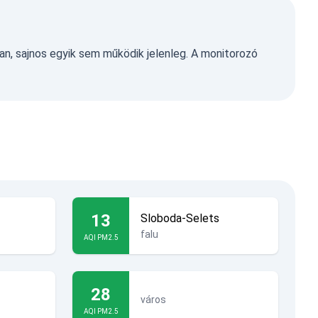
an, sajnos egyik sem működik jelenleg. A monitorozó
13
Sloboda-Selets
falu
AQI PM2.5
28
város
AQI PM2.5