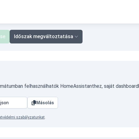
ése
Időszak megváltoztatása
rmátumban felhasználhatók HomeAssistanthez, saját dashboard
Másolás
tvédelmi szabályzatunkat
.