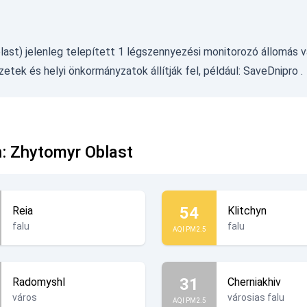
st) jelenleg telepített 1 légszennyezési monitorozó állomás v
etek és helyi önkormányzatok állítják fel, például:
SaveDnipro
.
n: Zhytomyr Oblast
54
Reia
Klitchyn
falu
falu
AQI PM2.5
31
Radomyshl
Cherniakhiv
város
városias falu
AQI PM2.5