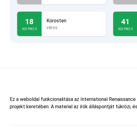
18
41
Korosten
város
AQI PM2.5
AQI PM2.5
Ez a weboldal funkcionalitása az International Renaissance
projekt keretében. A material az írók álláspontját tükrözi,