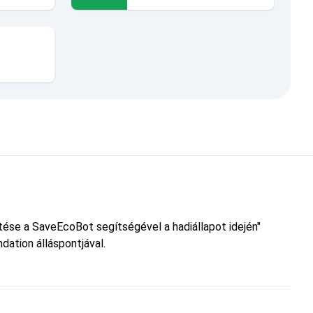
etése a SaveEcoBot segítségével a hadiállapot idején"
dation álláspontjával.