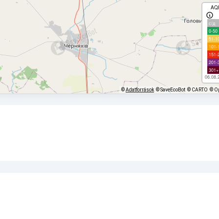
AQ
с/д
0-50
51-1
101-
151-
201-
301+
06.08.
©
Adatforrások
© SaveEcoBot
© CARTO
© O