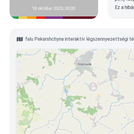
Ez a hib
18 október 2023, 20:00
falu Pekarshchyna interaktív légszennyezettségi t