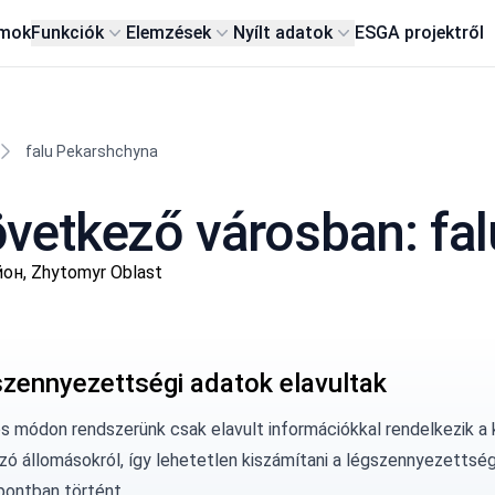
rmok
Funkciók
Elemzések
Nyílt adatok
ESG
A projektről
falu Pekarshchyna
vetkező városban: fa
он, Zhytomyr Oblast
szennyezettségi adatok elavultak
os módon rendszerünk csak elavult információkkal rendelkezik a
zó állomásokról, így lehetetlen kiszámítani a légszennyezettség
pontban történt.