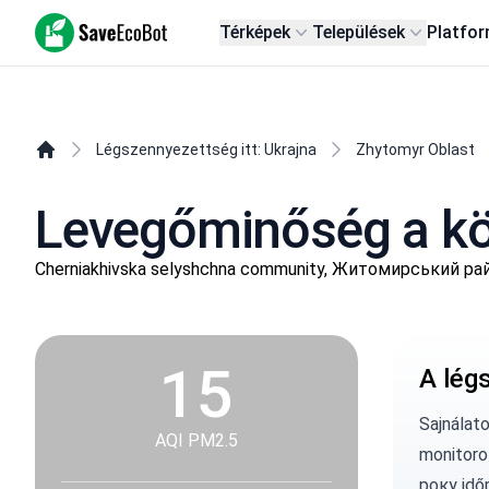
SaveEcoBot
Térképek
Települések
Platfo
Légszennyezettség itt: Ukrajna
Zhytomyr Oblast
Levegőminőség a kö
Cherniakhivska selyshchna community, Житомирський рай
15
A lég
Sajnálat
AQI PM2.5
monitoro
року idő