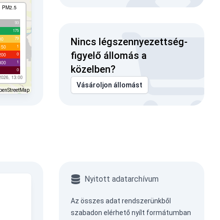
I PM2.5
93
175
79
00
Nincs légszennyezettség-
1
150
figyelő állomás a
0
200
1
300
közelben?
0
2026, 13:00
Vásároljon állomást
penStreetMap
Nyitott adatarchívum
Az összes adat rendszerünkből
szabadon elérhető nyílt formátumban