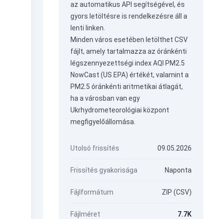
az
automatikus API
segítségével, és
gyors letöltésre is rendelkezésre áll a
lenti linken.
Minden város esetében letölthet CSV
fájlt, amely tartalmazza az óránkénti
légszennyezettségi index AQI PM2.5
NowCast (US EPA) értékét, valamint a
PM2.5 óránkénti aritmetikai átlagát,
ha a városban van egy
Ukrhydrometeorológiai központ
megfigyelőállomása.
Utolsó frissítés
09.05.2026
Frissítés gyakorisága
Naponta
Fájlformátum
ZIP (CSV)
Fájlméret
7.7K