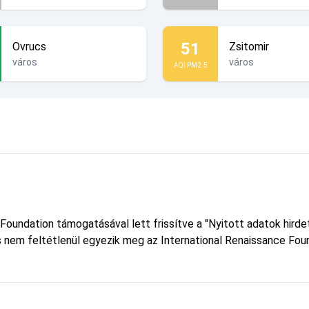
51
Ovrucs
Zsitomir
város
város
AQI PM2.5
 Foundation támogatásával lett frissítve a "Nyitott adatok hird
 és nem feltétlenül egyezik meg az International Renaissance Foun