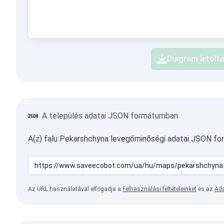
Diagram letölt
A település adatai JSON formátumban
A(z) falu Pekarshchyna levegőminőségi adatai JSON fo
Az URL használatával elfogadja a
Felhasználási feltételeinket
és az
Ada