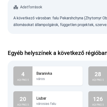
Adatforrások
A következő városban: falu Pekarshchyna (Zhytomyr Obla
állomásokat állampolgárok, független projektek, szervez
Egyéb helyszínek a következő régióba
4
28
Baranivka
város
AQI PM2.5
AQI PM2.5
20
126
Liubar
városias falu
AQI PM2.5
AQI PM2.5