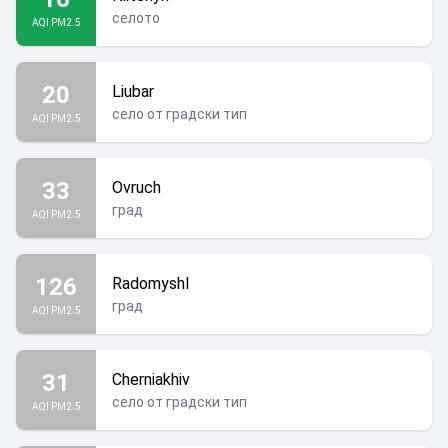
селото
AQI PM2.5
20
Liubar
село от градски тип
AQI PM2.5
33
Ovruch
град
AQI PM2.5
126
Radomyshl
град
AQI PM2.5
31
Cherniakhiv
село от градски тип
AQI PM2.5