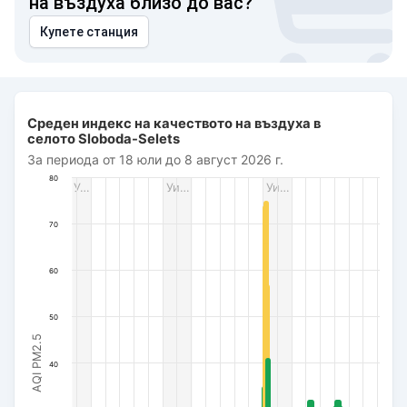
на въздуха близо до вас?
Купете станция
Среден индекс на качеството на въздуха в селото Slob
Среден индекс на качеството на въздуха в
Bar chart with 491 bars.
селото Sloboda-Selets
За периода от 18 юли до 8 август 2026 г.
За периода от 18 юли до 8 август 2026 г.
The chart has 1 X axis displaying Дата. Data ranges from 2
80
У…
Уи…
Уи…
The chart has 1 Y axis displaying AQI PM2.5. Data ranges fro
70
60
50
AQI PM2.5
40