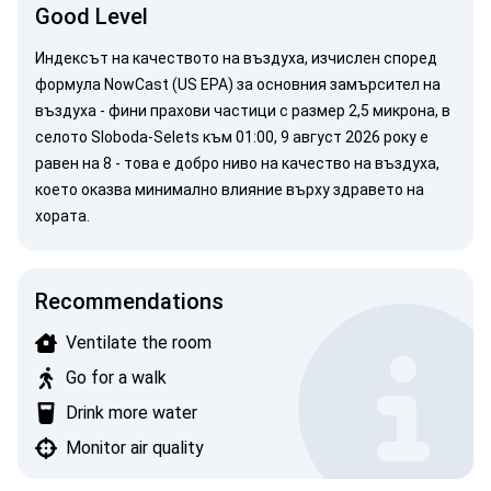
Good Level
Индексът на качеството на въздуха, изчислен според
формула NowCast (US EPA)
за основния замърсител на
въздуха -
фини прахови частици
с размер 2,5 микрона, в
селото Sloboda-Selets към 01:00, 9 август 2026 року е
равен на 8 - това е добро ниво на качество на въздуха,
което оказва минимално влияние върху здравето на
хората.
Recommendations
Ventilate the room
Go for a walk
Drink more water
Monitor air quality