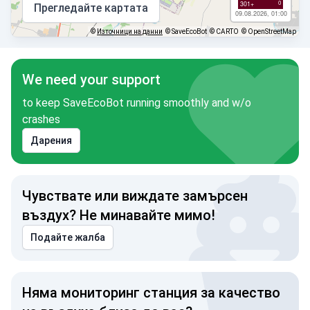
0
301+
Прегледайте картата
09.08.2026, 01:00
©
Източници на данни
© SaveEcoBot
© CARTO
© OpenStreetMap
We need your support
to keep SaveEcoBot running smoothly and w/o
crashes
Дарения
Чувствате или виждате замърсен
въздух? Не минавайте мимо!
Подайте жалба
Няма мониторинг станция за качество