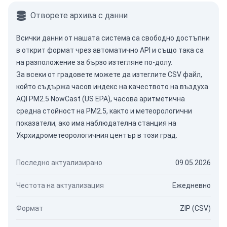
Отворете архива с данни
Всички данни от нашата система са свободно достъпни
в открит формат чрез
автоматично API
и също така са
на разположение за бързо изтегляне по-долу.
За всеки от градовете можете да изтеглите CSV файл,
който съдържа часов индекс на качеството на въздуха
AQI PM2.5 NowCast (US EPA), часова аритметична
средна стойност на PM2.5, както и метеорологични
показатели, ако има наблюдателна станция на
Укрхидрометеорологичния център в този град.
Последно актуализирано
09.05.2026
Честота на актуализация
Ежедневно
Формат
ZIP (CSV)