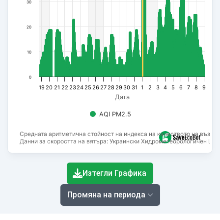
30
20
10
0
19
20
21
22
23
24
25
26
27
28
29
30
31
1
2
3
4
5
6
7
8
9
Дата
AQI PM2.5
Средната аритметична стойност на индекса на качеството на въздух
Данни за скоростта на вятъра: Украински Хидрометеорологичен Цен
End of interactive chart.
Изтегли Графика
Промяна на периода