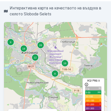
Интерактивна карта на качеството на въздуха в
селото Sloboda-Selets
AQI PM2.5
99
с/д
243
0-50
7
51-100
0
101-150
0
151-200
1
201-300