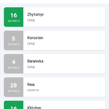
16
Zhytomyr
град
AQI PM2.5
5
Korosten
град
AQI PM2.5
4
Baranivka
град
AQI PM2.5
28
Reia
селото
AQI PM2.5
16
Klitchyn