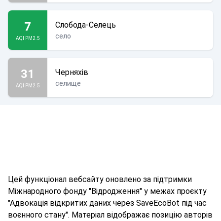
7
Слобода-Селець
село
AQI PM2.5
31
Черняхів
селище
AQI PM2.5
Цей функціонал вебсайту оновлено за підтримки
Міжнародного фонду "Відродження" у межах проєкту
"Адвокація відкритих даних через SaveEcoBot під час
воєнного стану". Матеріал відображає позицію авторів