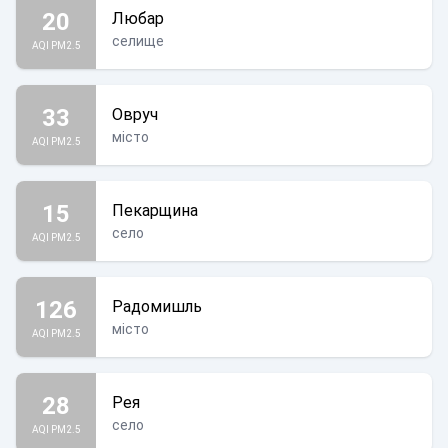
20
Любар
селище
AQI PM2.5
33
Овруч
місто
AQI PM2.5
15
Пекарщина
село
AQI PM2.5
126
Радомишль
місто
AQI PM2.5
28
Рея
село
AQI PM2.5