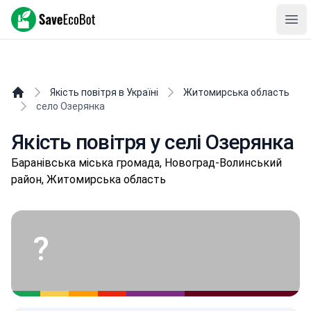
SaveEcoBot
Ope
Якість повітря в Україні
Житомирська область
село Озерянка
Якість повітря у селі Озерянка
Бapaнівськa міська громада, Новоград-Волинський
район, Житомирська область
?