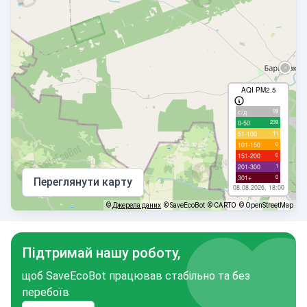
AQI PM2.5
99
с/д
239
0-50
11
51-100
0
101-150
0
151-200
1
201-300
0
301+
Переглянути карту
08.08.2026, 18:00
©
Джерела даних
© SaveEcoBot
© CARTO
© OpenStreetMap
Підтримай нашу роботу,
щоб SaveEcoBot працював стабільно та без
перебоїв