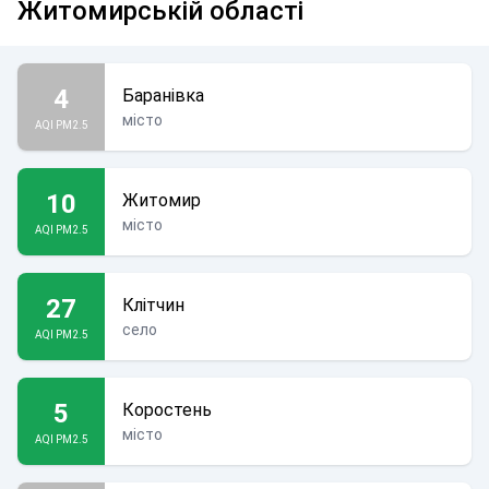
Житомирській області
4
Баранівка
місто
AQI PM2.5
10
Житомир
місто
AQI PM2.5
27
Клітчин
село
AQI PM2.5
5
Коростень
місто
AQI PM2.5