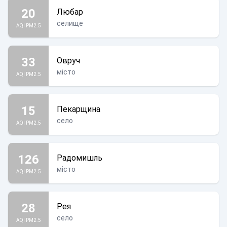
20
Любар
селище
AQI PM2.5
33
Овруч
місто
AQI PM2.5
15
Пекарщина
село
AQI PM2.5
126
Радомишль
місто
AQI PM2.5
28
Рея
село
AQI PM2.5