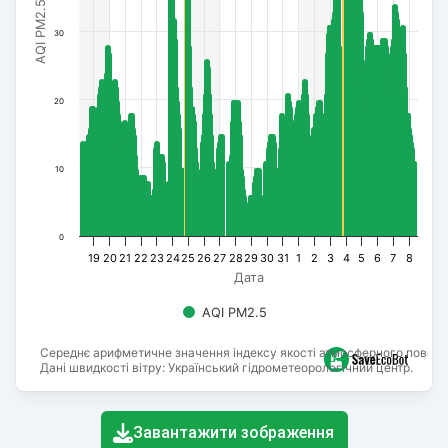
AQI PM2.5
30
20
10
0
19
20
21
22
23
24
25
26
27
28
29
30
31
1
2
3
4
5
6
7
8
Дата
AQI PM2.5
Середнє арифметичне значення індексу якості атмосферного повітря
Дані швидкості вітру: Український гідрометеорологічний центр.
End of interactive chart.
Завантажити зображення