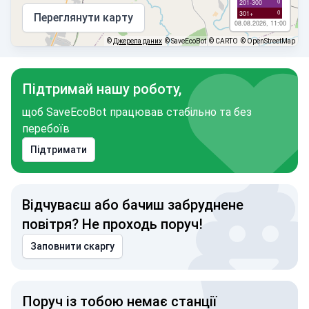
0
201-300
0
301+
Переглянути карту
08.08.2026, 11:00
©
Джерела даних
© SaveEcoBot
© CARTO
© OpenStreetMap
Підтримай нашу роботу,
щоб SaveEcoBot працював стабільно та без
перебоїв
Підтримати
Відчуваєш або бачиш забруднене
повітря? Не проходь поруч!
Заповнити скаргу
Поруч із тобою немає станції