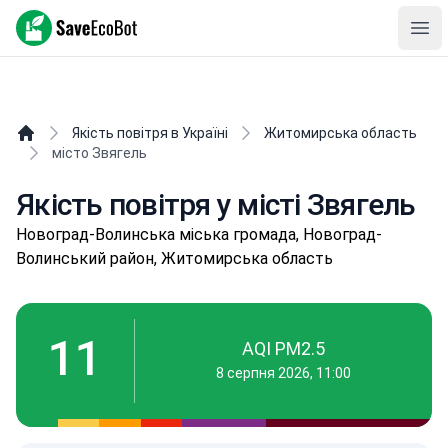
SaveEcoBot
Ope
Якість повітря в Україні
Житомирська область
місто Звягель
Якість повітря у місті Звягель
Нoвoград-Вoлинська міська громада, Новоград-
Волинський район, Житомирська область
11
AQI PM2.5
8 серпня 2026, 11:00