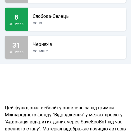
8
Слобода-Селець
село
AQI PM2.5
31
Черняхів
селище
AQI PM2.5
Цей функціонал вебсайту оновлено за підтримки
Міжнародного фонду "Відродження" у межах проєкту
"Адвокація відкритих даних через SaveEcoBot під час
воєнного стану". Матеріал відображає позицію авторів