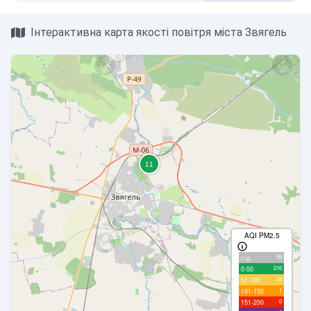
Інтерактивна карта якості повітря міста Звягель
AQI PM2.5
99
с/д
216
0-50
34
51-100
1
101-150
0
151-200