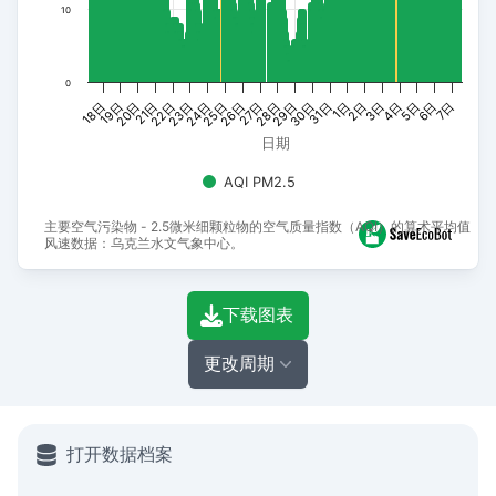
10
0
28日
27日
26日
7日
25日
6日
24日
5日
23日
4日
22日
3日
21日
2日
20日
1日
19日
31日
18日
30日
29日
日期
AQI PM2.5
主要空气污染物 - 2.5微米细颗粒物的空气质量指数（AQI）的算术平均值，
风速数据：乌克兰水文气象中心。
End of interactive chart.
下载图表
更改周期
打开数据档案