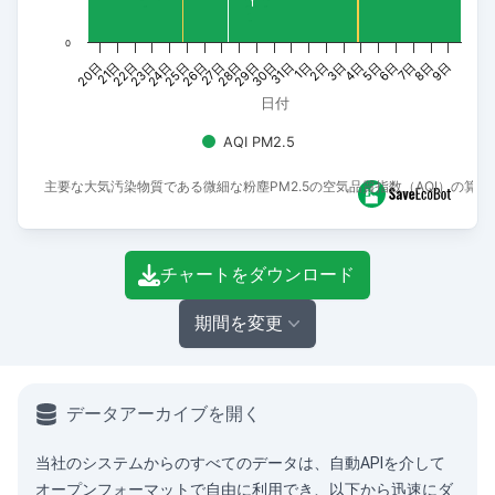
0
28日
9日
27日
8日
26日
7日
25日
6日
24日
5日
23日
4日
22日
3日
21日
2日
20日
1日
31日
30日
29日
日付
AQI PM2.5
主要な大気汚染物質である微細な粉塵PM2.5の空気品質指数（AQI）の算
End of interactive chart.
チャートをダウンロード
期間を変更
データアーカイブを開く
当社のシステムからのすべてのデータは、
自動API
を介して
オープンフォーマットで自由に利用でき、以下から迅速にダ