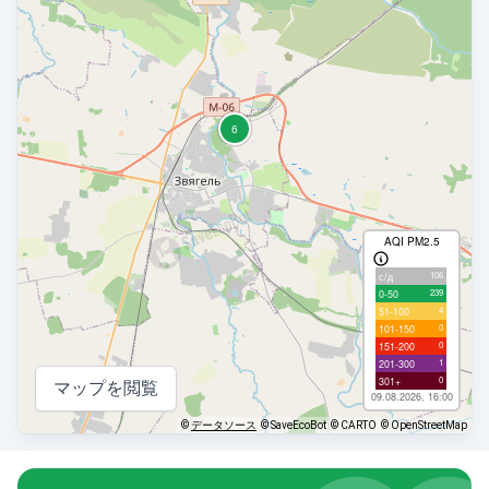
AQI PM2.5
106
с/д
239
0-50
4
51-100
0
101-150
0
151-200
1
201-300
0
301+
マップを閲覧
09.08.2026, 16:00
©
データソース
© SaveEcoBot
© CARTO
© OpenStreetMap