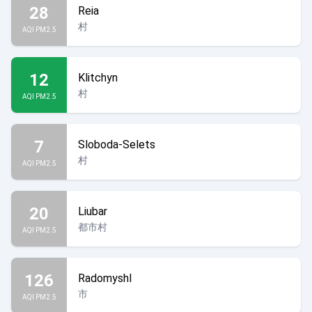
28
Reia
村
AQI PM2.5
12
Klitchyn
村
AQI PM2.5
7
Sloboda-Selets
村
AQI PM2.5
20
Liubar
都市村
AQI PM2.5
126
Radomyshl
市
AQI PM2.5