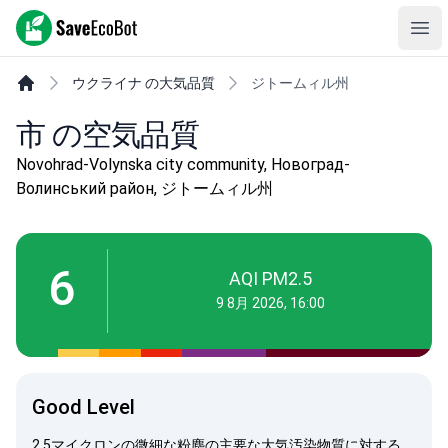
SaveEcoBot
Ope
ウクライナ の大気品質
ジトームィル州
市 の空気品質
Novohrad-Volynska city community, Новоград-
Волинський район, ジトームィル州
6
AQI PM2.5
9 8月 2026, 16:00
Good Level
2.5マイクロンの微細な粉塵の主要な大気汚染物質に対する