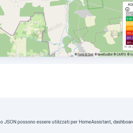
AQ
с/д
0-50
51-1
101-
151-
201-
301+
07.08.
©
Fonti di Dati
© SaveEcoBot
© CARTO
© O
ormato JSON possono essere utilizzati per HomeAssistant, dashboar