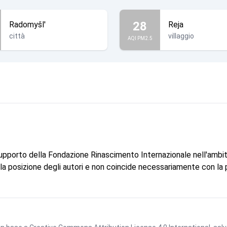
28
Radomyšl'
Reja
città
villaggio
AQI PM2.5
supporto della Fondazione Rinascimento Internazionale nell'ambi
e la posizione degli autori e non coincide necessariamente con la