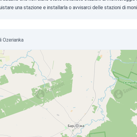
istare una stazione
e installarla o
avvisarci
delle stazioni di moni
di Ozerianka