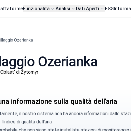
iattaforme
Funzionalità
Analisi
Dati Aperti
ESG
Informa
villaggio Ozerianka
illaggio Ozerianka
Oblast' di Žytomyr
a informazione sulla qualità dell'aria
amente, il nostro sistema non ha ancora informazioni dalle stazi
l'indice di qualità dell'aria.
robabile che non siano state installate stazioni di monitoraggio