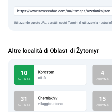
Utilizzando questo URL, accetti i nostri
Termini di utilizzo
e la nostra
In
Altre località di Oblast' di Žytomyr
10
4
Korosten
città
AQI PM2.5
AQI PM2.5
31
15
Cherniakhiv
villaggio urbano
AQI PM2.5
AQI PM2.5