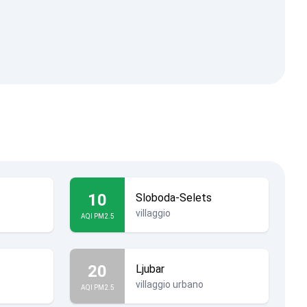
10
Sloboda-Selets
villaggio
AQI PM2.5
20
Ljubar
villaggio urbano
AQI PM2.5