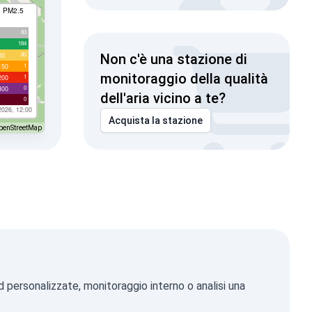
I PM2.5
83
184
80
00
Non c'è una stazione di
1
150
monitoraggio della qualità
1
200
0
300
dell'aria vicino a te?
0
2026, 12:00
Acquista la stazione
penStreetMap
d personalizzate, monitoraggio interno o analisi una