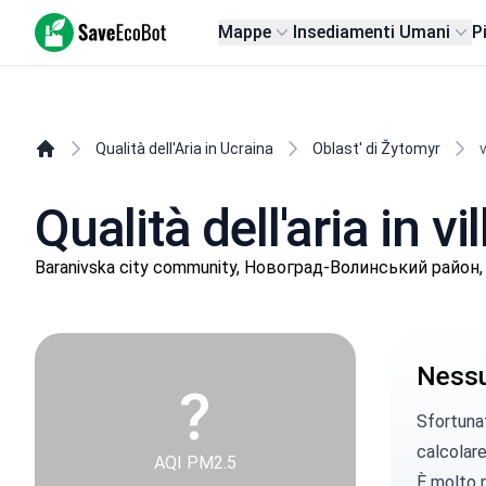
SaveEcoBot
Mappe
Insediamenti Umani
P
Qualità dell'Aria in Ucraina
Oblast' di Žytomyr
Qualità dell'aria in v
Baranivska city community, Новоград-Волинський район, 
Nessun
?
Sfortunat
calcolare 
AQI PM2.5
È molto p