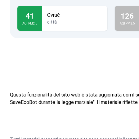
41
126
Ovruč
città
AQI PM2.5
AQI PM2.5
Questa funzionalità del sito web è stata aggiornata con il 
SaveEcoBot durante la legge marziale". Il materiale riflett