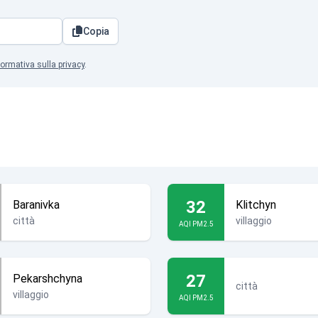
Copia
formativa sulla privacy
.
32
Baranivka
Klitchyn
città
villaggio
AQI PM2.5
27
Pekarshchyna
città
villaggio
AQI PM2.5