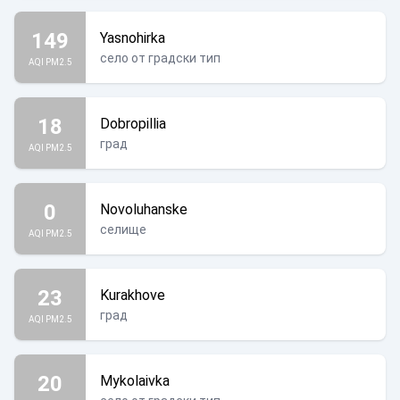
149
Yasnohirka
село от градски тип
AQI PM2.5
18
Dobropillia
град
AQI PM2.5
0
Novoluhanske
селище
AQI PM2.5
23
Kurakhove
град
AQI PM2.5
20
Mykolaivka