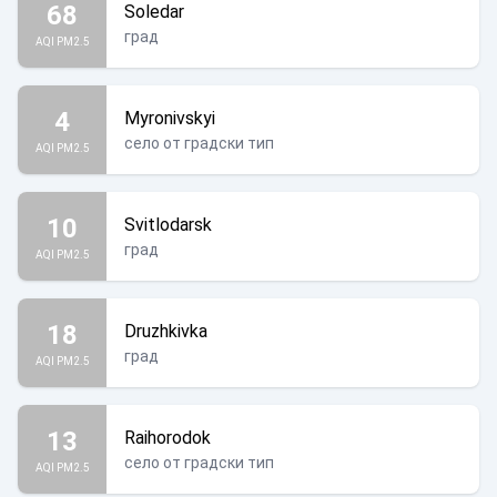
68
Soledar
град
AQI PM2.5
4
Myronivskyi
село от градски тип
AQI PM2.5
10
Svitlodarsk
град
AQI PM2.5
18
Druzhkivka
град
AQI PM2.5
13
Raihorodok
село от градски тип
AQI PM2.5