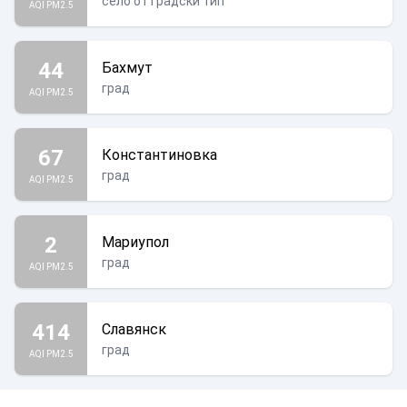
село от градски тип
AQI PM2.5
44
Бахмут
град
AQI PM2.5
67
Константиновка
град
AQI PM2.5
2
Мариупол
град
AQI PM2.5
414
Славянск
град
AQI PM2.5