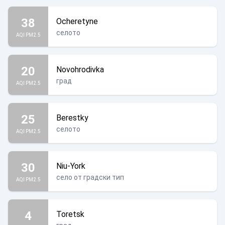
38
Ocheretyne
селото
AQI PM2.5
20
Novohrodivka
град
AQI PM2.5
25
Berestky
селото
AQI PM2.5
30
Niu-York
село от градски тип
AQI PM2.5
4
Toretsk