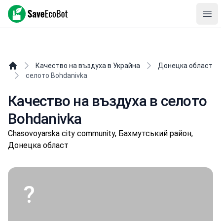
SaveEcoBot
Ope
Качество на въздуха в Украйна
Донецка област
селото Bohdanivka
Качество на въздуха в селото
Bohdanivka
Chasovoyarska city community, Бахмутський район,
Донецка област
?