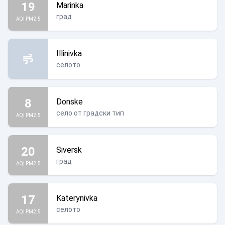
19
Marinka
град
AQI PM2.5
Illinivka
селото
8
Donske
село от градски тип
AQI PM2.5
20
Siversk
град
AQI PM2.5
17
Katerynivka
селото
AQI PM2.5