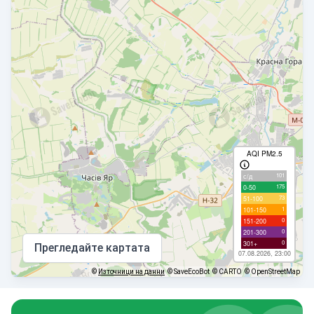
AQI PM2.5
101
с/д
175
0-50
73
51-100
1
101-150
0
151-200
0
201-300
0
301+
Прегледайте картата
07.08.2026, 23:00
©
Източници на данни
© SaveEcoBot
© CARTO
© OpenStreetMap