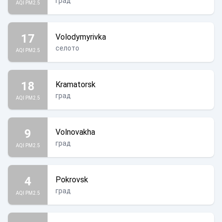
град
AQI PM2.5
17
Volodymyrivka
селото
AQI PM2.5
18
Kramatorsk
град
AQI PM2.5
9
Volnovakha
град
AQI PM2.5
4
Pokrovsk
град
AQI PM2.5