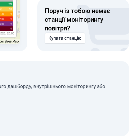
193
65
00
Поруч із тобою немає
0
150
станції моніторингу
0
200
0
300
повітря?
0
2026, 20:00
Купити станцію
penStreetMap
ого дашборду, внутрішнього моніторингу або