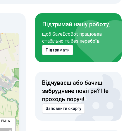
Підтримай нашу роботу,
щоб SaveEcoBot працював
стабільно та без перебоїв
Підтримати
Відчуваєш або бачиш
забруднене повітря? Не
проходь поруч!
Заповнити скаргу
I PM2.5
92