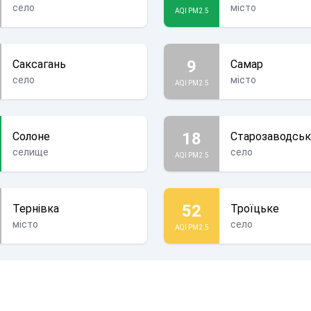
село
місто
AQI PM2.5
9
Саксагань
Самар
село
місто
AQI PM2.5
18
Солоне
Старозаводсь
селище
село
AQI PM2.5
52
Тернівка
Троїцьке
місто
село
AQI PM2.5