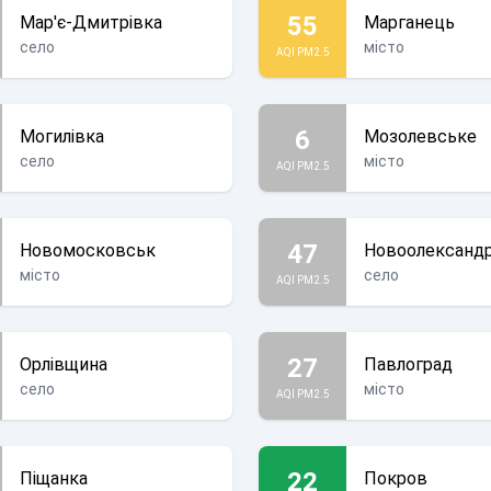
55
Мар'є-Дмитрівка
Марганець
село
місто
AQI PM2.5
6
Могилівка
Мозолевське
село
місто
AQI PM2.5
47
Новомосковськ
Новоолександр
місто
село
AQI PM2.5
27
Орлівщина
Павлоград
село
місто
AQI PM2.5
22
Піщанка
Покров