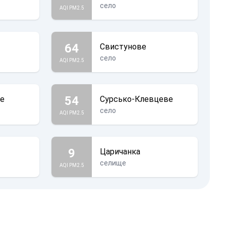
село
AQI PM2.5
64
Свистунове
село
AQI PM2.5
54
ке
Сурсько-Клевцеве
село
AQI PM2.5
9
Царичанка
селище
AQI PM2.5