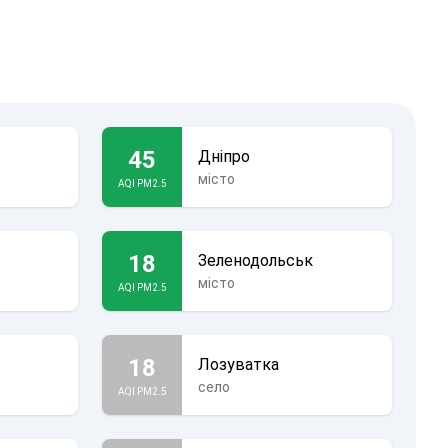
45
Дніпро
місто
AQI PM2.5
18
Зеленодольськ
місто
AQI PM2.5
18
Лозуватка
село
AQI PM2.5