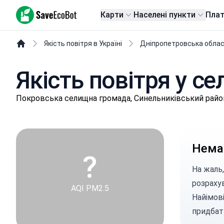
SaveEcoBot
Карти
Населені пункти
Пла
Якість повітря в Україні
Дніпропетровська обла
Якість повітря у с
Пoкpoвськa селищнa громада, Синельниківський райо
Немає
?
На жаль,
розраху
AQI PM2.5
Найімові
придбат