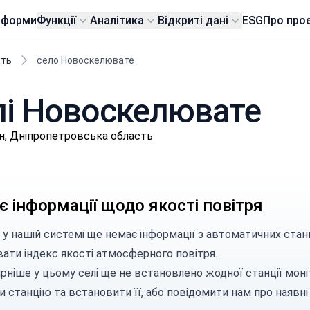
тформи
Функції
Аналітика
Відкриті дані
ESG
Про про
сть
село Новоскелювате
елі Новоскелювате
н, Дніпропетровська область
 інформації щодо якості повітря
 у нашій системі ще немає інформації з автоматичних стан
вати індекс якості атмосферного повітря.
рніше у цьому селі ще не встановлено жодної станції моні
и станцію
та встановити її, або
повідомити нам
про наявні 