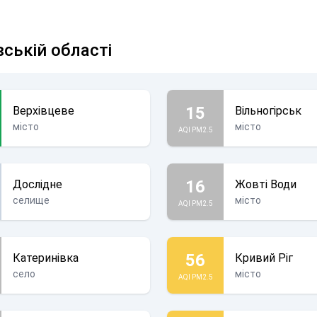
вській області
15
Верхівцеве
Вільногірськ
місто
місто
AQI PM2.5
16
Дослідне
Жовті Води
селище
місто
AQI PM2.5
56
Катеринівка
Кривий Ріг
село
місто
AQI PM2.5