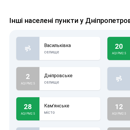
Інші населені пункти у Дніпропетро
20
Васильківка
селище
AQI PM2.5
2
Дніпровське
селище
AQI PM2.5
28
12
Кам’янське
місто
AQI PM2.5
AQI PM2.5