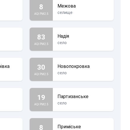
8
Межова
селище
AQI PM2.5
83
Надія
село
AQI PM2.5
30
івка
Новопокровка
село
AQI PM2.5
19
Партизанське
село
AQI PM2.5
8
Приміське