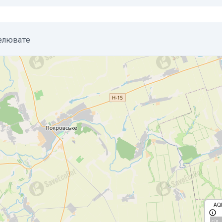
келювате
AQ
с/д