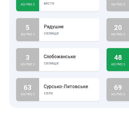
місто
AQI PM2.5
AQI PM2.5
5
20
Радушне
селище
AQI PM2.5
AQI PM2.5
3
48
Слобожанське
селище
AQI PM2.5
AQI PM2.5
63
69
Сурсько-Литовське
село
AQI PM2.5
AQI PM2.5