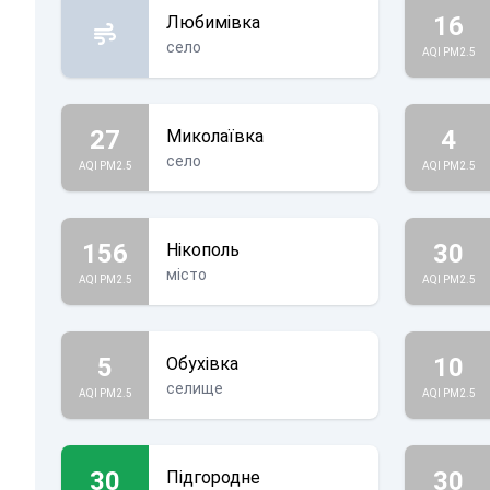
16
Любимівка
село
AQI PM2.5
27
4
Миколаївка
село
AQI PM2.5
AQI PM2.5
156
30
Нікополь
місто
AQI PM2.5
AQI PM2.5
5
10
Обухівка
селище
AQI PM2.5
AQI PM2.5
30
30
Підгородне