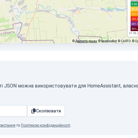
0-50
51-1
101-
151-
201-
301+
07.08.
©
Джерела даних
© SaveEcoBot
© CARTO
© O
аті JSON можна використовувати для HomeAssistant, власн
Скопіювати
ристання
та
Політикою конфіденційності
.