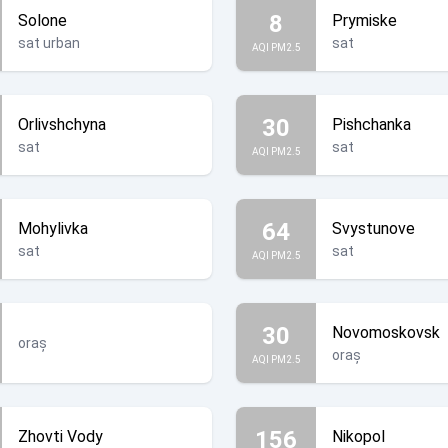
8
Solone
Prymiske
sat urban
sat
AQI PM2.5
30
Orlivshchyna
Pishchanka
sat
sat
AQI PM2.5
64
Mohylivka
Svystunove
sat
sat
AQI PM2.5
30
Novomoskovsk
oraș
oraș
AQI PM2.5
156
Zhovti Vody
Nikopol