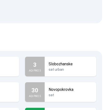
3
Slobozhanske
sat urban
AQI PM2.5
30
Novopokrovka
sat
AQI PM2.5