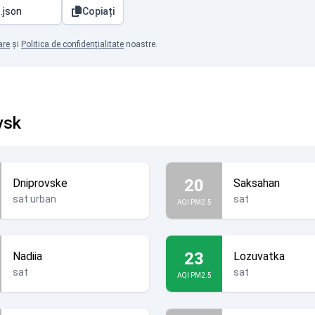
Copiați
are
și
Politica de confidențialitate
noastre.
vsk
20
Dniprovske
Saksahan
sat urban
sat
AQI PM2.5
23
Nadiia
Lozuvatka
sat
sat
AQI PM2.5