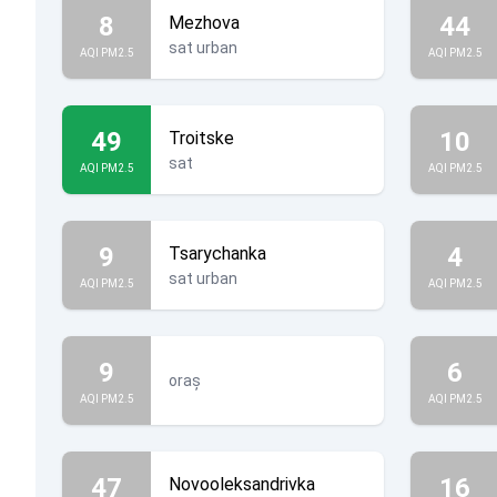
8
44
Mezhova
sat urban
AQI PM2.5
AQI PM2.5
49
10
Troitske
sat
AQI PM2.5
AQI PM2.5
9
4
Tsarychanka
sat urban
AQI PM2.5
AQI PM2.5
9
6
oraș
AQI PM2.5
AQI PM2.5
47
16
Novooleksandrivka