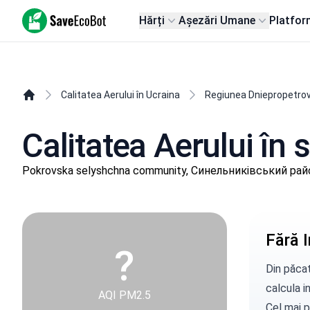
SaveEcoBot
Hărți
Așezări Umane
Platfor
Calitatea Aerului în Ucraina
Regiunea Dniepropetro
Calitatea Aerului în
Pokrovska selyshchna community, Синельниківський райо
Fără I
?
Din păcat
calcula in
AQI PM2.5
Cel mai p