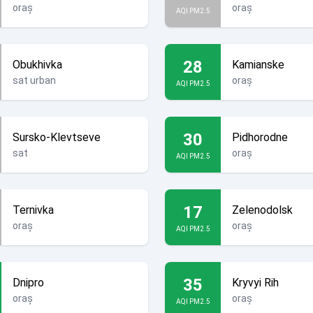
oraș
oraș
AQI PM2.5
28
Obukhivka
Kamianske
sat urban
oraș
AQI PM2.5
30
Sursko-Klevtseve
Pidhorodne
sat
oraș
AQI PM2.5
17
Ternivka
Zelenodolsk
oraș
oraș
AQI PM2.5
35
Dnipro
Kryvyi Rih
oraș
oraș
AQI PM2.5