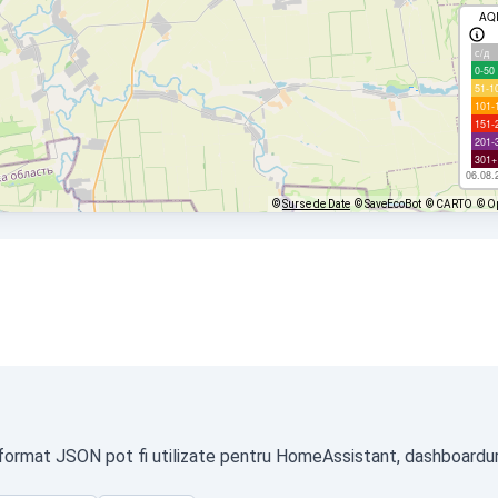
AQ
с/д
0-50
51-1
101-
151-
201-
301+
06.08.
©
Surse de Date
© SaveEcoBot
© CARTO
© O
 format JSON pot fi utilizate pentru HomeAssistant, dashboarduri 