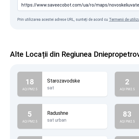
Prin utilizarea acestei adrese URL, sunteți de acord cu
Termenii de utiliz
Alte Locații din Regiunea Dniepropetro
18
2
Starozavodske
sat
AQI PM2.5
AQI PM2.5
5
83
Radushne
sat urban
AQI PM2.5
AQI PM2.5