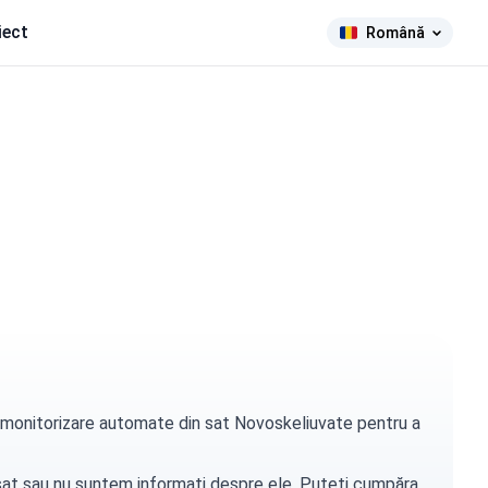
iect
Română
de monitorizare automate din sat Novoskeliuvate pentru a
t sat sau nu suntem informați despre ele. Puteți
cumpăra