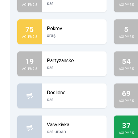
sat
AQI PM2.5
AQI PM2.5
75
5
Pokrov
oraș
AQI PM2.5
AQI PM2.5
19
54
Partyzanske
sat
AQI PM2.5
AQI PM2.5
69
Doslidne
sat
AQI PM2.5
37
Vasylkivka
sat urban
AQI PM2.5