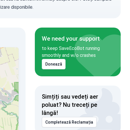
zare disponibile.
We need your support
to keep SaveEcoBot running
smoothly and w/o crashes
Donează
Simțiți sau vedeți aer
poluat? Nu treceți pe
lângă!
Completează Reclamația