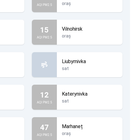
oraș
AQI PM2.5
15
Vilnohirsk
oraș
AQI PM2.5
Liubymivka
sat
12
Katerynivka
sat
AQI PM2.5
47
Marhaneț
oraș
AQI PM2.5