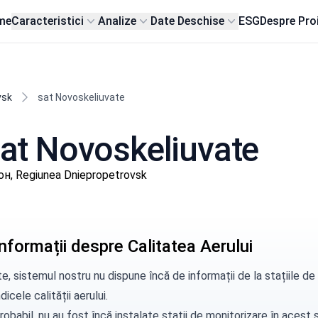
me
Caracteristici
Analize
Date Deschise
ESG
Despre Pro
vsk
sat Novoskeliuvate
 sat Novoskeliuvate
н, Regiunea Dniepropetrovsk
nformații despre Calitatea Aerului
e, sistemul nostru nu dispune încă de informații de la stațiile 
dicele calității aerului.
robabil, nu au fost încă instalate stații de monitorizare în aces