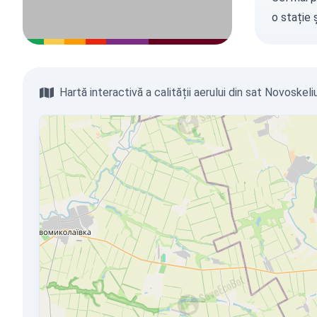
o stație
ș
Hartă interactivă a calității aerului din sat Novoskel