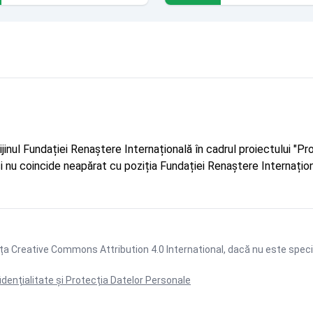
rijinul Fundației Renaștere Internațională în cadrul proiectului 
r și nu coincide neapărat cu poziția Fundației Renaștere Internațion
ța Creative Commons Attribution 4.0 International
, dacă nu este speci
idențialitate și Protecția Datelor Personale