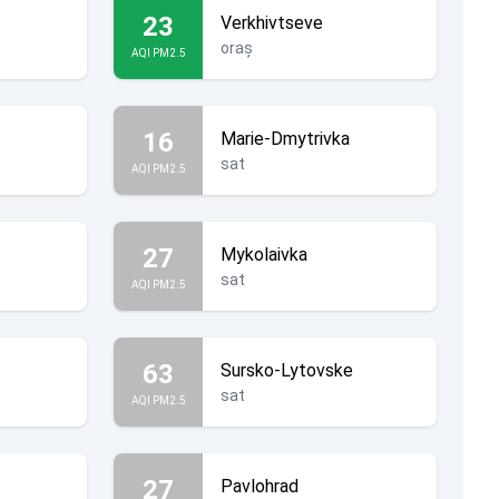
23
Verkhivtseve
oraș
AQI PM2.5
16
Marie-Dmytrivka
sat
AQI PM2.5
27
Mykolaivka
sat
AQI PM2.5
63
Sursko-Lytovske
sat
AQI PM2.5
27
Pavlohrad