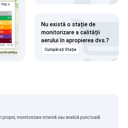
I PM2.5
85
191
72
00
Nu există o stație de
0
150
monitorizare a calității
0
200
1
300
aerului în apropierea dvs.?
0
2026, 16:00
Cumpărați Stația
penStreetMap
proprii, monitorizare internă sau analiză punctuală.