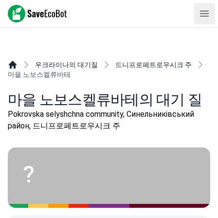
SaveEcoBot
Ope
우크라이나의 대기질
드니프로페트로우시크 주
마을 노보스켈류바테
마을 노보스켈류바테의 대기 질
Pokrovska selyshchna community, Синельниківський
район, 드니프로페트로우시크 주
?