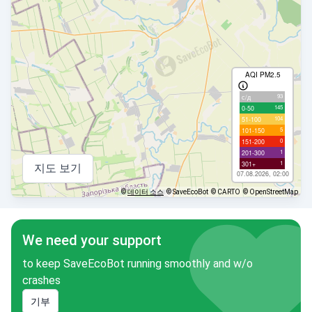
AQI PM2.5
93
с/д
145
0-50
104
51-100
5
101-150
0
151-200
1
201-300
1
301+
지도 보기
07.08.2026, 02:00
©
데이터 소스
© SaveEcoBot
© CARTO
© OpenStreetMap
We need your support
to keep SaveEcoBot running smoothly and w/o
crashes
기부