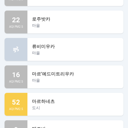
22
로주밧카
마을
AQI PM2.5
류비미우카
마을
16
마르’예드미트리우카
마을
AQI PM2.5
52
마르하네츠
도시
AQI PM2.5