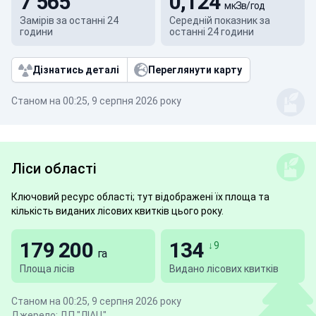
7 565
0,124
мкЗв/год
Замірів за останні 24
Середній показник за
години
останні 24 години
Дізнатись деталі
Переглянути карту
Станом на 00:25, 9 серпня 2026 року
Ліси області
Ключовий ресурс області; тут відображені їх площа та
кількість виданих лісових квитків цього року.
179 200
134
↓ 9
га
Площа лісів
Видано лісових квитків
Станом на 00:25, 9 серпня 2026 року
Джерело: ДП "ЛІАЦ"