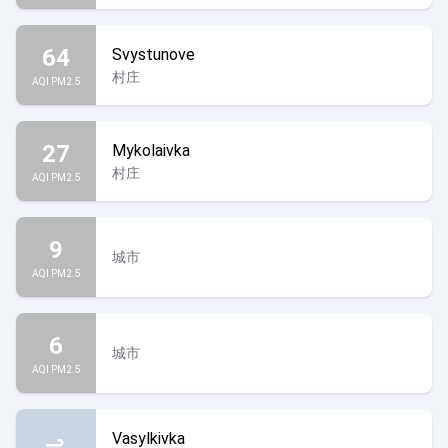
64
Svystunove
村庄
AQI PM2.5
27
Mykolaivka
村庄
AQI PM2.5
9
城市
AQI PM2.5
6
城市
AQI PM2.5
Vasylkivka