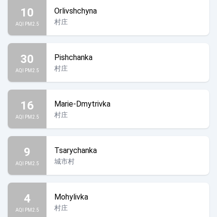
10
Orlivshchyna
村庄
AQI PM2.5
30
Pishchanka
村庄
AQI PM2.5
16
Marie-Dmytrivka
村庄
AQI PM2.5
9
Tsarychanka
城市村
AQI PM2.5
4
Mohylivka
村庄
AQI PM2.5