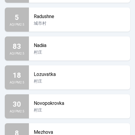
5
Radushne
城市村
AQI PM2.5
83
Nadiia
村庄
AQI PM2.5
18
Lozuvatka
村庄
AQI PM2.5
30
Novopokrovka
村庄
AQI PM2.5
8
Mezhova