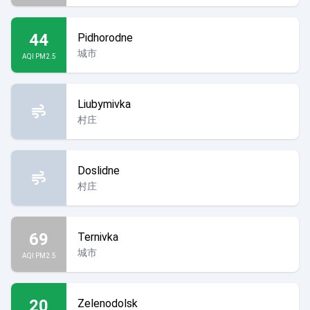
44
Pidhorodne
城市
AQI PM2.5
Liubymivka
村庄
Doslidne
村庄
69
Ternivka
城市
AQI PM2.5
20
Zelenodolsk