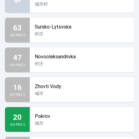
城市村
63
Sursko-Lytovske
村庄
AQI PM2.5
47
Novooleksandrivka
村庄
AQI PM2.5
16
Zhovti Vody
城市
AQI PM2.5
20
Pokrov
城市
AQI PM2.5