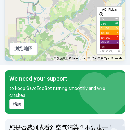
AQI PM2.5
95
с/д
181
0-50
73
51-100
1
101-150
0
151-200
0
201-300
0
301+
浏览地图
07.08.2026, 21:00
©
数据来源
© SaveEcoBot
© CARTO
© OpenStreetMap
We need your support
to keep SaveEcoBot running smoothly and w/o
crashes
捐赠
您是否感到或看到空气污染？不要走开！