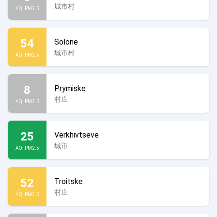
城市村
AQI PM2.5
54
Solone
城市村
AQI PM2.5
8
Prymiske
村庄
AQI PM2.5
25
Verkhivtseve
城市
AQI PM2.5
52
Troitske
村庄
AQI PM2.5