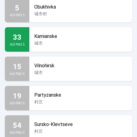
5
Obukhivka
城市村
AQI PM2.5
33
Kamianske
城市
AQI PM2.5
15
Vilnohirsk
城市
AQI PM2.5
19
Partyzanske
村庄
AQI PM2.5
54
Sursko-Klevtseve
村庄
AQI PM2.5