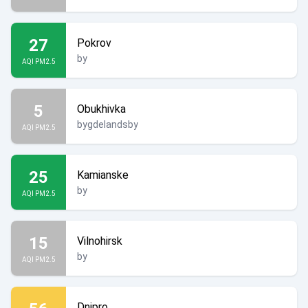
27
Pokrov
by
AQI PM2.5
5
Obukhivka
bygdelandsby
AQI PM2.5
25
Kamianske
by
AQI PM2.5
15
Vilnohirsk
by
AQI PM2.5
Dnipro