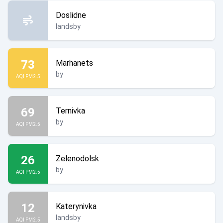
Doslidne
landsby
73
Marhanets
by
AQI PM2.5
69
Ternivka
by
AQI PM2.5
26
Zelenodolsk
by
AQI PM2.5
12
Katerynivka
landsby
AQI PM2.5