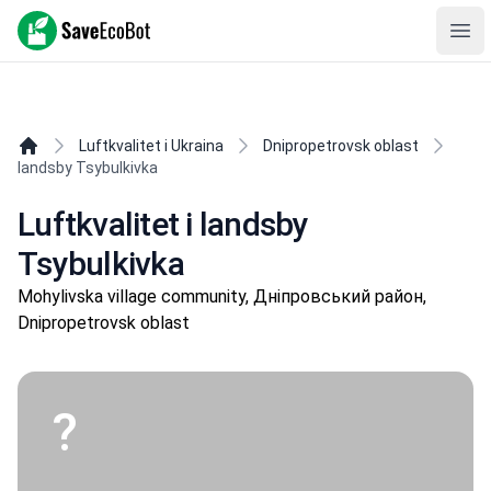
SaveEcoBot
Ope
Luftkvalitet i Ukraina
Dnipropetrovsk oblast
landsby Tsybulkivka
Luftkvalitet i landsby
Tsybulkivka
Mohylivska village community, Дніпровський район,
Dnipropetrovsk oblast
?