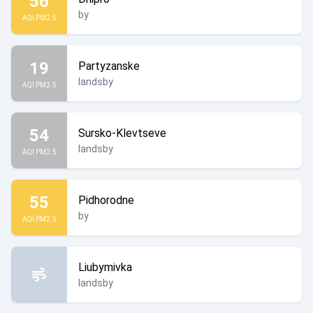
56
by
AQI PM2.5
19
Partyzanske
landsby
AQI PM2.5
54
Sursko-Klevtseve
landsby
AQI PM2.5
55
Pidhorodne
by
AQI PM2.5
Liubymivka
landsby