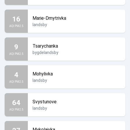
16
Marie-Dmytrivka
landsby
AQI PM2.5
9
Tsarychanka
bygdelandsby
AQI PM2.5
4
Mohylivka
landsby
AQI PM2.5
64
Svystunove
landsby
AQI PM2.5
Mykolaivka