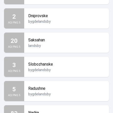
2
Dniprovske
bygdelandsby
AQI PM2.5
20
Saksahan
landsby
AQI PM2.5
3
Slobozhanske
bygdelandsby
AQI PM2.5
5
Radushne
bygdelandsby
AQI PM2.5
Nadiia