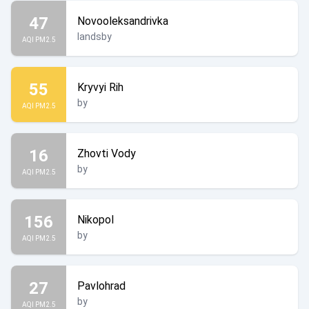
47
Novooleksandrivka
landsby
AQI PM2.5
55
Kryvyi Rih
by
AQI PM2.5
16
Zhovti Vody
by
AQI PM2.5
156
Nikopol
by
AQI PM2.5
27
Pavlohrad
by
AQI PM2.5