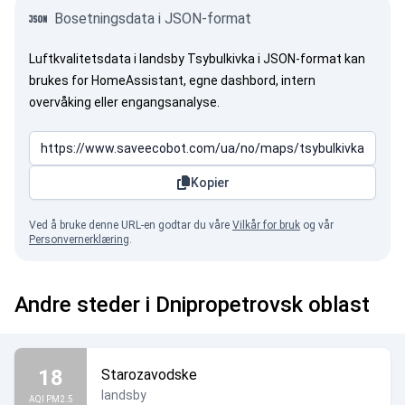
Bosetningsdata i JSON-format
Luftkvalitetsdata i landsby Tsybulkivka i JSON-format kan
brukes for HomeAssistant, egne dashbord, intern
overvåking eller engangsanalyse.
Kopier
Ved å bruke denne URL-en godtar du våre
Vilkår for bruk
og vår
Personvernerklæring
.
Andre steder i Dnipropetrovsk oblast
18
Starozavodske
landsby
AQI PM2.5