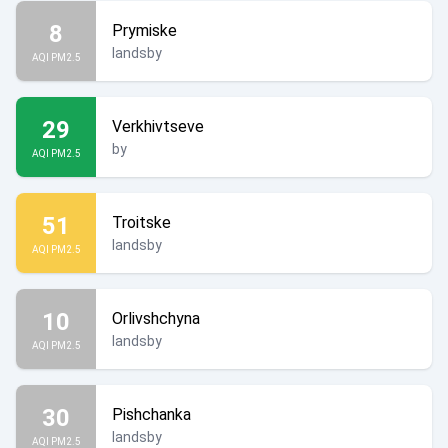
8
Prymiske
landsby
AQI PM2.5
29
Verkhivtseve
by
AQI PM2.5
51
Troitske
landsby
AQI PM2.5
10
Orlivshchyna
landsby
AQI PM2.5
30
Pishchanka
landsby
AQI PM2.5