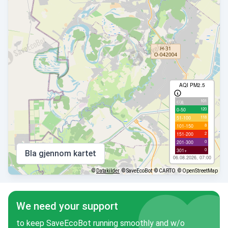
AQI PM2.5
101
с/д
120
0-50
118
51-100
8
101-150
2
151-200
0
201-300
0
301+
Bla gjennom kartet
06.08.2026, 07:00
©
Datakilder
© SaveEcoBot
© CARTO
© OpenStreetMap
We need your support
to keep SaveEcoBot running smoothly and w/o