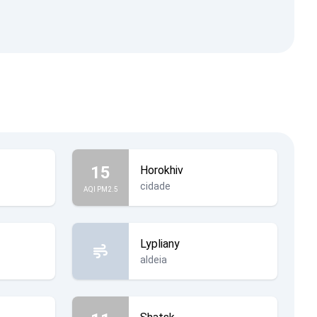
15
Horokhiv
cidade
AQI PM2.5
Lypliany
aldeia