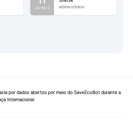
11
Shatsk
aldeia urbana
AQI PM2.5
cacia por dados abertos por meio do SaveEcoBot durante a
ça Internacional.