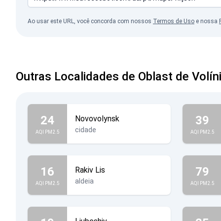
Ao usar este URL, você concorda com nossos
Termos de Uso
e nossa
Outras Localidades de Oblast de Volín
24
39
Novovolynsk
cidade
AQI PM2.5
AQI PM2.5
16
79
Rakiv Lis
aldeia
AQI PM2.5
AQI PM2.5