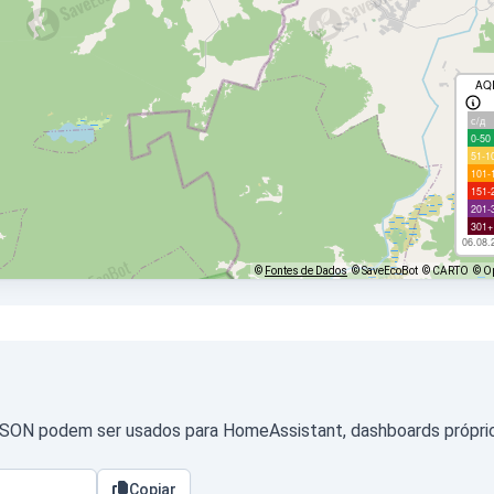
AQ
с/д
0-50
51-1
101-
151-
201-
301+
06.08.
©
Fontes de Dados
© SaveEcoBot
© CARTO
© O
JSON podem ser usados para HomeAssistant, dashboards próprios
Copiar