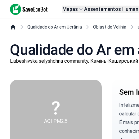
SaveEcoBot
Mapas
Assentamentos Human
Qualidade do Ar em Ucrânia
Oblast de Volínia
Qualidade do Ar em a
Liubeshivska selyshchna community, Камінь-Каширський р
Sem I
?
Infelizm
calcular 
AQI PM2.5
É mais p
conhecim