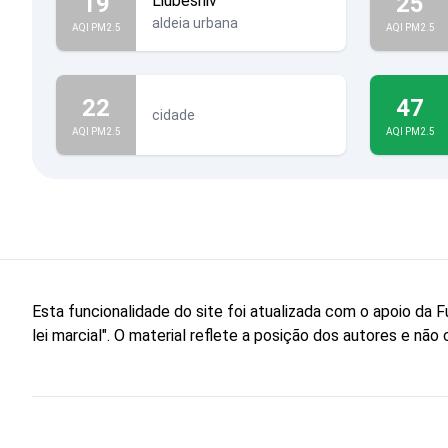
19
25
Liubeshiv
aldeia urbana
AQI PM2.5
AQI PM2.5
22
47
cidade
AQI PM2.5
AQI PM2.5
Esta funcionalidade do site foi atualizada com o apoio d
lei marcial". O material reflete a posição dos autores e n