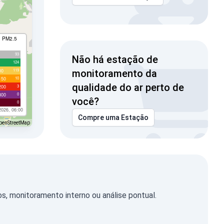
I PM2.5
93
Não há estação de
124
119
00
monitoramento da
10
150
qualidade do ar perto de
3
200
0
300
você?
0
2026, 06:00
Compre uma Estação
penStreetMap
, monitoramento interno ou análise pontual.