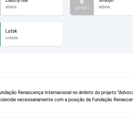
8
Zaliznytsia
Smidyn
aldeia
aldeia
AQI PM2.5
Lutsk
cidade
a Fundação Renascença Internacional no âmbito do projeto "Advo
ão coincide necessariamente com a posição da Fundação Renascen