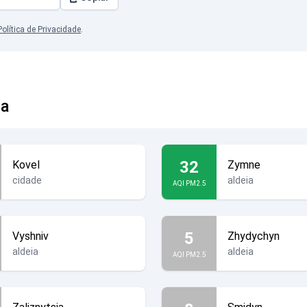
Política de Privacidade
.
ia
32
Kovel
Zymne
cidade
aldeia
AQI PM2.5
5
Vyshniv
Zhydychyn
aldeia
aldeia
AQI PM2.5