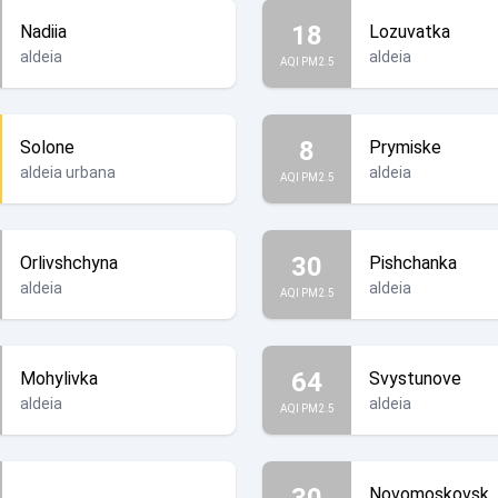
18
Nadiia
Lozuvatka
aldeia
aldeia
AQI PM2.5
8
Solone
Prymiske
aldeia urbana
aldeia
AQI PM2.5
30
Orlivshchyna
Pishchanka
aldeia
aldeia
AQI PM2.5
64
Mohylivka
Svystunove
aldeia
aldeia
AQI PM2.5
30
Novomoskovsk