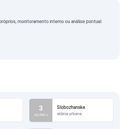
óprios, monitoramento interno ou análise pontual.
3
Slobozhanske
aldeia urbana
AQI PM2.5