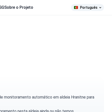
SG
Sobre o Projeto
Português
de monitoramento automático em aldeia Hranitne para
toramento nesta aldeia ainda ou não temos