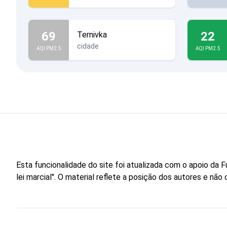
69
22
Ternivka
cidade
AQI PM2.5
AQI PM2.5
Esta funcionalidade do site foi atualizada com o apoio d
lei marcial". O material reflete a posição dos autores e n