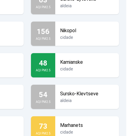
aldeia
AQI PM2.5
156
Nikopol
cidade
AQI PM2.5
48
Kamianske
cidade
AQI PM2.5
54
Sursko-Klevtseve
aldeia
AQI PM2.5
73
Marhanets
cidade
AQI PM2.5