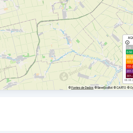
AQ
с/д
0-50
51-1
101-
151-
201-
301+
08.08.
©
Fontes de Dados
© SaveEcoBot
© CARTO
© O