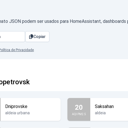
mato JSON podem ser usados para HomeAssistant, dashboards pr
Copiar
Política de Privacidade
.
ropetrovsk
20
Dniprovske
Saksahan
aldeia urbana
aldeia
AQI PM2.5