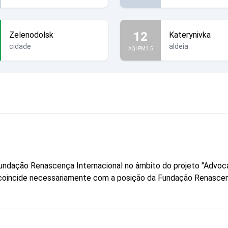
12
Zelenodolsk
Katerynivka
cidade
aldeia
AQI PM2.5
a Fundação Renascença Internacional no âmbito do projeto "Advo
ão coincide necessariamente com a posição da Fundação Renascen