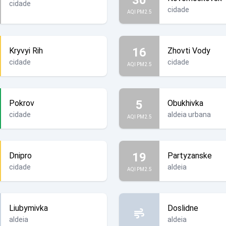
cidade
cidade
AQI PM2.5
16
Kryvyi Rih
Zhovti Vody
cidade
cidade
AQI PM2.5
5
Pokrov
Obukhivka
cidade
aldeia urbana
AQI PM2.5
19
Dnipro
Partyzanske
cidade
aldeia
AQI PM2.5
Liubymivka
Doslidne
aldeia
aldeia