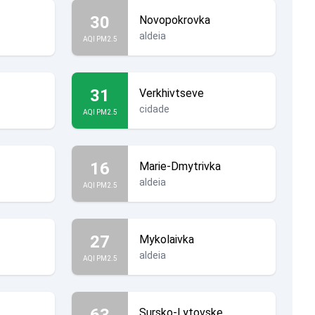
30
Novopokrovka
aldeia
AQI PM2.5
31
Verkhivtseve
cidade
AQI PM2.5
16
Marie-Dmytrivka
aldeia
AQI PM2.5
27
Mykolaivka
aldeia
AQI PM2.5
63
Sursko-Lytovske