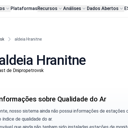
os
Plataformas
Recursos
Análises
Dados Abertos
E
vsk
aldeia Hranitne
aldeia Hranitne
ast de Dnipropetrovsk
nformações sobre Qualidade do Ar
ente, nosso sistema ainda não possui informações de estações 
o índice de qualidade do ar.
rovável que ainda não tenham sido instaladas estações de moni