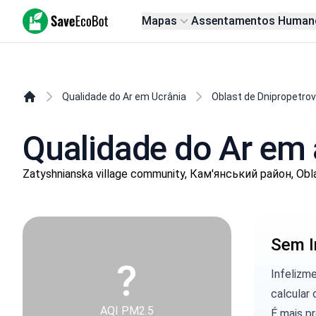
SaveEcoBot
Mapas
Assentamentos Human
Qualidade do Ar em Ucrânia
Oblast de Dnipropetro
Qualidade do Ar em 
Zatyshnianska village community, Кам'янський район, Obl
Sem I
?
Infelizm
calcular 
AQI PM2.5
É mais p