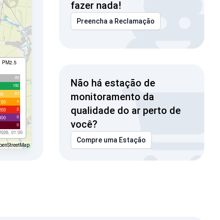
fazer nada!
Preencha a Reclamação
I PM2.5
89
Não há estação de
192
63
00
monitoramento da
4
150
qualidade do ar perto de
2
200
0
300
você?
0
2026, 01:00
Compre uma Estação
penStreetMap