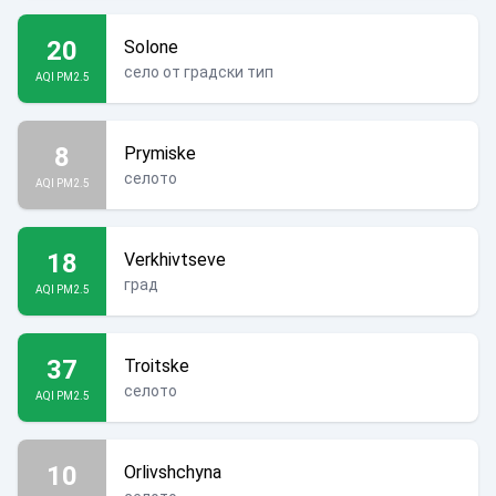
20
Solone
село от градски тип
AQI PM2.5
8
Prymiske
селото
AQI PM2.5
18
Verkhivtseve
град
AQI PM2.5
37
Troitske
селото
AQI PM2.5
10
Orlivshchyna