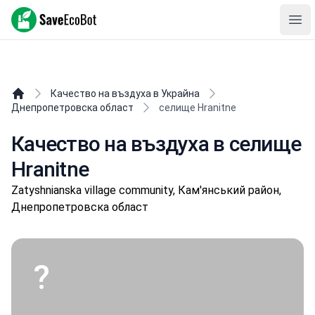
SaveEcoBot
Ope
Качество на въздуха в Украйна
Днепропетровска област
селище Hranitne
Качество на въздуха в селище
Hranitne
Zatyshnianska village community, Кам'янський район,
Днепропетровска област
?