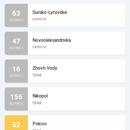
63
Sursko-Lytovske
селото
AQI PM2.5
47
Novooleksandrivka
селото
AQI PM2.5
16
Zhovti Vody
град
AQI PM2.5
156
Nikopol
град
AQI PM2.5
52
Pokrov