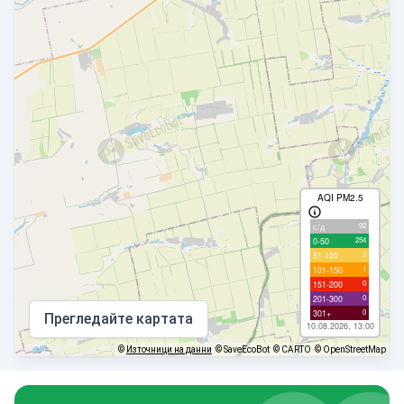
AQI PM2.5
92
с/д
254
0-50
3
51-100
1
101-150
0
151-200
0
201-300
0
301+
Прегледайте картата
10.08.2026, 13:00
©
Източници на данни
© SaveEcoBot
© CARTO
© OpenStreetMap