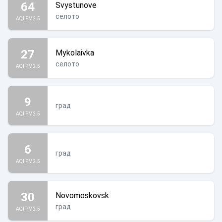
64
Svystunove
селото
AQI PM2.5
27
Mykolaivka
селото
AQI PM2.5
9
град
AQI PM2.5
6
град
AQI PM2.5
30
Novomoskovsk
град
AQI PM2.5