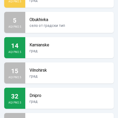
град
AQI PM2.5
5
Obukhivka
село от градски тип
AQI PM2.5
14
Kamianske
град
AQI PM2.5
15
Vilnohirsk
град
AQI PM2.5
32
Dnipro
град
AQI PM2.5