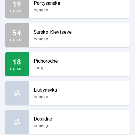
19
Partyzanske
селото
AQI PM2.5
54
Sursko-Klevtseve
селото
AQI PM2.5
18
Pidhorodne
град
AQI PM2.5
Liubymivka
селото
Doslidne
селище