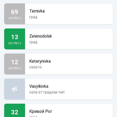
69
Ternivka
град
AQI PM2.5
13
Zelenodolsk
град
AQI PM2.5
12
Katerynivka
селото
AQI PM2.5
Vasylkivka
село от градски тип
32
Кривой Рог