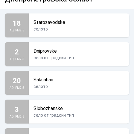
18
Starozavodske
селото
AQI PM2.5
2
Dniprovske
село от градски тип
AQI PM2.5
20
Saksahan
селото
AQI PM2.5
3
Slobozhanske
село от градски тип
AQI PM2.5