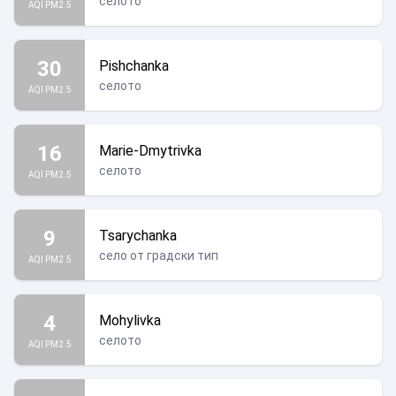
селото
AQI PM2.5
30
Pishchanka
селото
AQI PM2.5
16
Marie-Dmytrivka
селото
AQI PM2.5
9
Tsarychanka
село от градски тип
AQI PM2.5
4
Mohylivka
селото
AQI PM2.5