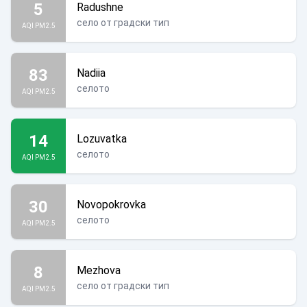
5
Radushne
село от градски тип
AQI PM2.5
83
Nadiia
селото
AQI PM2.5
14
Lozuvatka
селото
AQI PM2.5
30
Novopokrovka
селото
AQI PM2.5
8
Mezhova
село от градски тип
AQI PM2.5